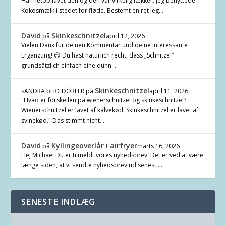
Har netop lavet den og den var virkelig lækker. Jeg benyttede
Kokosmælk i stedet for fløde. Bestemt en ret jeg…
David
Skinkeschnitzel
på
april 12, 2026
Vielen Dank für deinen Kommentar und deine interessante
Ergänzung! 😊 Du hast natürlich recht, dass „Schnitzel“
grundsätzlich einfach eine dünn…
Skinkeschnitzel
sANDRA bERGDÖRFER
på
april 11, 2026
"Hvad er forskellen på wienerschnitzel og skinkeschnitzel?
Wienerschnitzel er lavet af kalvekød. Skinkeschnitzel er lavet af
svinekød." Das stimmt nicht.…
David
Kyllingeoverlår i airfryer
på
marts 16, 2026
Hej Michael Du er tilmeldt vores nyhedsbrev. Det er ved at være
længe siden, at vi sendte nyhedsbrev ud senest,…
SENESTE INDLÆG