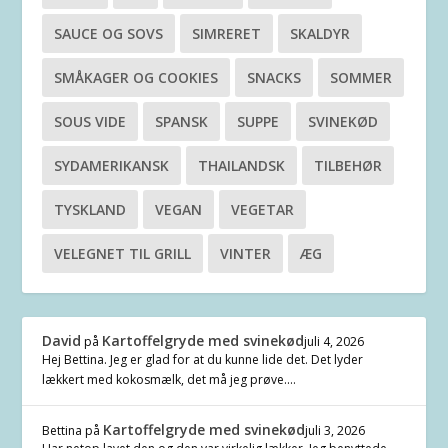
SAUCE OG SOVS
SIMRERET
SKALDYR
SMÅKAGER OG COOKIES
SNACKS
SOMMER
SOUS VIDE
SPANSK
SUPPE
SVINEKØD
SYDAMERIKANSK
THAILANDSK
TILBEHØR
TYSKLAND
VEGAN
VEGETAR
VELEGNET TIL GRILL
VINTER
ÆG
David
Kartoffelgryde med svinekød
på
juli 4, 2026
Hej Bettina. Jeg er glad for at du kunne lide det. Det lyder
lækkert med kokosmælk, det må jeg prøve.…
Kartoffelgryde med svinekød
Bettina
på
juli 3, 2026