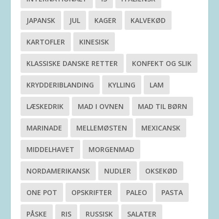
JAPANSK
JUL
KAGER
KALVEKØD
KARTOFLER
KINESISK
KLASSISKE DANSKE RETTER
KONFEKT OG SLIK
KRYDDERIBLANDING
KYLLING
LAM
LÆSKEDRIK
MAD I OVNEN
MAD TIL BØRN
MARINADE
MELLEMØSTEN
MEXICANSK
MIDDELHAVET
MORGENMAD
NORDAMERIKANSK
NUDLER
OKSEKØD
ONE POT
OPSKRIFTER
PALEO
PASTA
PÅSKE
RIS
RUSSISK
SALATER