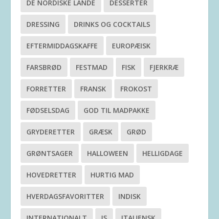
DE NORDISKE LANDE
DESSERTER
DRESSING
DRINKS OG COCKTAILS
EFTERMIDDAGSKAFFE
EUROPÆISK
FARSBRØD
FESTMAD
FISK
FJERKRÆ
FORRETTER
FRANSK
FROKOST
FØDSELSDAG
GOD TIL MADPAKKE
GRYDERETTER
GRÆSK
GRØD
GRØNTSAGER
HALLOWEEN
HELLIGDAGE
HOVEDRETTER
HURTIG MAD
HVERDAGSFAVORITTER
INDISK
INTERNATIONALT
IS
ITALIENSK