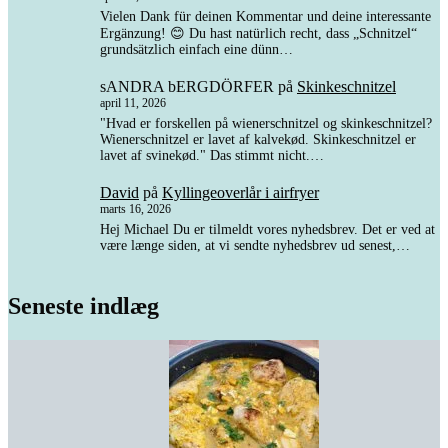
Vielen Dank für deinen Kommentar und deine interessante
Ergänzung! 😊 Du hast natürlich recht, dass „Schnitzel“
grundsätzlich einfach eine dünn…
sANDRA bERGDÖRFER
på
Skinkeschnitzel
april 11, 2026
"Hvad er forskellen på wienerschnitzel og skinkeschnitzel?
Wienerschnitzel er lavet af kalvekød. Skinkeschnitzel er
lavet af svinekød." Das stimmt nicht.…
David
på
Kyllingeoverlår i airfryer
marts 16, 2026
Hej Michael Du er tilmeldt vores nyhedsbrev. Det er ved at
være længe siden, at vi sendte nyhedsbrev ud senest,…
Seneste indlæg