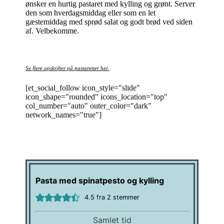
ønsker en hurtig pastaret med kylling og grønt. Server
den som hverdagsmiddag eller som en let
gæstemiddag med sprød salat og godt brød ved siden
af. Velbekomme.
Se flere opskrifter på pastaretter her.
[et_social_follow icon_style="slide"
icon_shape="rounded" icons_location="top"
col_number="auto" outer_color="dark"
network_names="true"]
Pasta med spinatpesto og kylling
4.5
fra
2
stemmer
Samlet tid