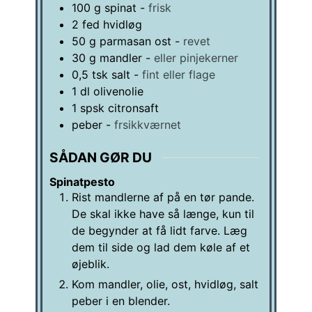
100
g
spinat
-
frisk
2
fed
hvidløg
50
g
parmasan ost
-
revet
30
g
mandler
-
eller pinjekerner
0,5
tsk
salt
-
fint eller flage
1
dl
olivenolie
1
spsk
citronsaft
peber
-
frsikkværnet
SÅDAN GØR DU
Spinatpesto
Rist mandlerne af på en tør pande.
De skal ikke have så længe, kun til
de begynder at få lidt farve. Læg
dem til side og lad dem køle af et
øjeblik.
Kom mandler, olie, ost, hvidløg, salt
peber i en blender.