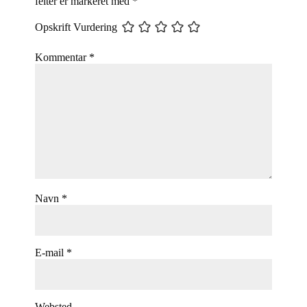
felter er markeret med
*
Opskrift Vurdering
Kommentar
*
Navn
*
E-mail
*
Websted