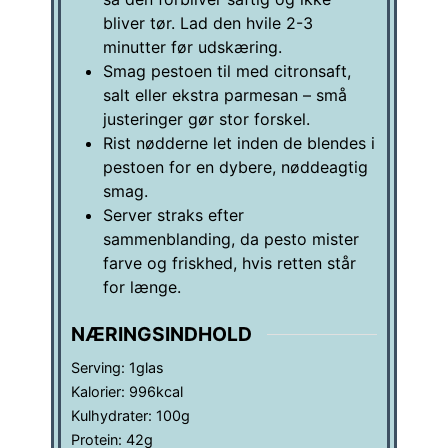
bliver tør. Lad den hvile 2-3
minutter før udskæring.
Smag pestoen til med citronsaft,
salt eller ekstra parmesan – små
justeringer gør stor forskel.
Rist nødderne let inden de blendes i
pestoen for en dybere, nøddeagtig
smag.
Server straks efter
sammenblanding, da pesto mister
farve og friskhed, hvis retten står
for længe.
NÆRINGSINDHOLD
Serving:
1
glas
Kalorier:
996
kcal
Kulhydrater:
100
g
Protein:
42
g