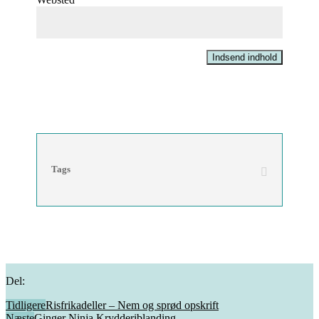
Indsend indhold
Tags
Del:
Tidligere
Risfrikadeller – Nem og sprød opskrift
Næste
Ginger Ninja Krydderiblanding