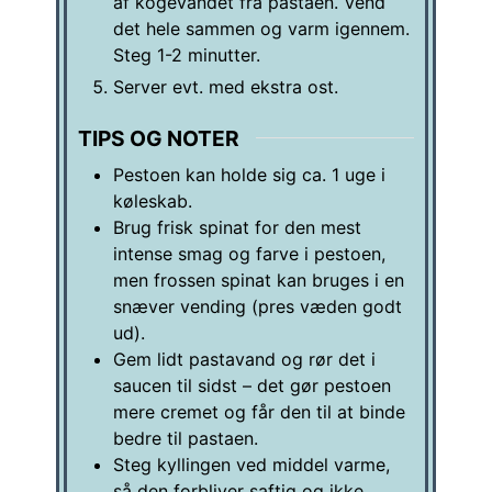
af kogevandet fra pastaen. Vend
det hele sammen og varm igennem.
Steg 1-2 minutter.
Server evt. med ekstra ost.
TIPS OG NOTER
Pestoen kan holde sig ca. 1 uge i
køleskab.
Brug frisk spinat for den mest
intense smag og farve i pestoen,
men frossen spinat kan bruges i en
snæver vending (pres væden godt
ud).
Gem lidt pastavand og rør det i
saucen til sidst – det gør pestoen
mere cremet og får den til at binde
bedre til pastaen.
Steg kyllingen ved middel varme,
så den forbliver saftig og ikke