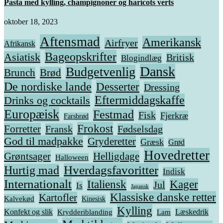
Pasta med kylling, champignoner og haricots verts
oktober 18, 2023
Aftensmad
Amerikansk
Airfryer
Afrikansk
Bageopskrifter
Asiatisk
Britisk
Blogindlæg
Dansk
Budgetvenlig
Brunch
Brød
De nordiske lande
Desserter
Dressing
Eftermiddagskaffe
Drinks og cocktails
Europæisk
Festmad
Fisk
Fjerkræ
Farsbrød
Frokost
Forretter
Fransk
Fødselsdag
God til madpakke
Gryderetter
Græsk
Grød
Hovedretter
Grøntsager
Helligdage
Halloween
Hverdagsfavoritter
Hurtig mad
Indisk
Internationalt
Italiensk
Kager
Jul
Is
Japansk
Klassiske danske retter
Kartofler
Kalvekød
Kinesisk
Kylling
Konfekt og slik
Krydderiblanding
Læskedrik
Lam