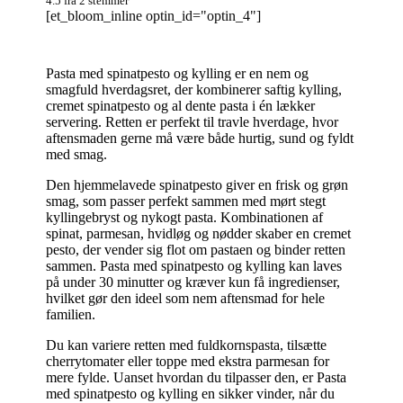
4.5
fra
2
stemmer
[et_bloom_inline optin_id="optin_4"]
Pasta med spinatpesto og kylling er en nem og
smagfuld hverdagsret, der kombinerer saftig kylling,
cremet spinatpesto og al dente pasta i én lækker
servering. Retten er perfekt til travle hverdage, hvor
aftensmaden gerne må være både hurtig, sund og fyldt
med smag.
Den hjemmelavede spinatpesto giver en frisk og grøn
smag, som passer perfekt sammen med mørt stegt
kyllingebryst og nykogt pasta. Kombinationen af
spinat, parmesan, hvidløg og nødder skaber en cremet
pesto, der vender sig flot om pastaen og binder retten
sammen. Pasta med spinatpesto og kylling kan laves
på under 30 minutter og kræver kun få ingredienser,
hvilket gør den ideel som nem aftensmad for hele
familien.
Du kan variere retten med fuldkornspasta, tilsætte
cherrytomater eller toppe med ekstra parmesan for
mere fylde. Uanset hvordan du tilpasser den, er Pasta
med spinatpesto og kylling en sikker vinder, når du