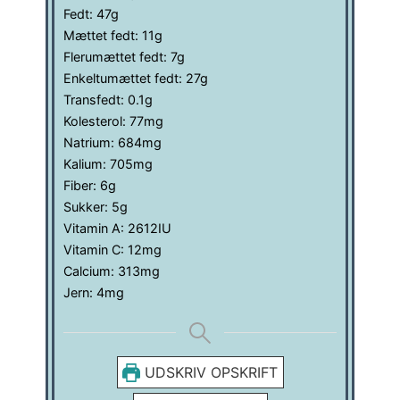
Fedt:
47
g
Mættet fedt:
11
g
Flerumættet fedt:
7
g
Enkeltumættet fedt:
27
g
Transfedt:
0.1
g
Kolesterol:
77
mg
Natrium:
684
mg
Kalium:
705
mg
Fiber:
6
g
Sukker:
5
g
Vitamin A:
2612
IU
Vitamin C:
12
mg
Calcium:
313
mg
Jern:
4
mg
UDSKRIV OPSKRIFT