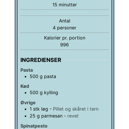
minutter
15
minutter
Antal
4
personer
Kalorier pr. portion
996
INGREDIENSER
Pasta
500
g
pasta
Kød
500
g
kylling
Øvrige
1
stk
løg
-
Pillet og skåret i tern
25
g
parmesan
-
revet
Spinatpesto