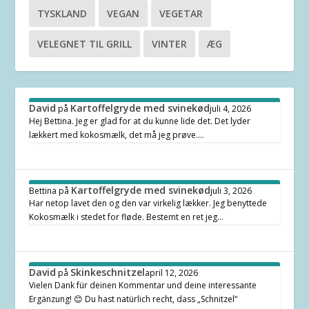
TYSKLAND
VEGAN
VEGETAR
VELEGNET TIL GRILL
VINTER
ÆG
David
Kartoffelgryde med svinekød
på
juli 4, 2026
Hej Bettina. Jeg er glad for at du kunne lide det. Det lyder
lækkert med kokosmælk, det må jeg prøve.…
Kartoffelgryde med svinekød
Bettina
på
juli 3, 2026
Har netop lavet den og den var virkelig lækker. Jeg benyttede
Kokosmælk i stedet for fløde. Bestemt en ret jeg…
David
Skinkeschnitzel
på
april 12, 2026
Vielen Dank für deinen Kommentar und deine interessante
Ergänzung! 😊 Du hast natürlich recht, dass „Schnitzel“