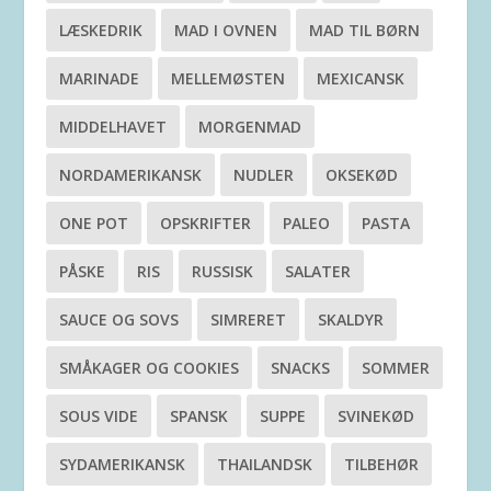
LÆSKEDRIK
MAD I OVNEN
MAD TIL BØRN
MARINADE
MELLEMØSTEN
MEXICANSK
MIDDELHAVET
MORGENMAD
NORDAMERIKANSK
NUDLER
OKSEKØD
ONE POT
OPSKRIFTER
PALEO
PASTA
PÅSKE
RIS
RUSSISK
SALATER
SAUCE OG SOVS
SIMRERET
SKALDYR
SMÅKAGER OG COOKIES
SNACKS
SOMMER
SOUS VIDE
SPANSK
SUPPE
SVINEKØD
SYDAMERIKANSK
THAILANDSK
TILBEHØR