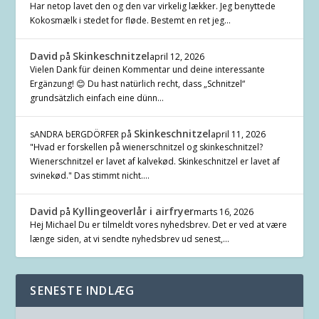
Har netop lavet den og den var virkelig lækker. Jeg benyttede
Kokosmælk i stedet for fløde. Bestemt en ret jeg…
David
Skinkeschnitzel
på
april 12, 2026
Vielen Dank für deinen Kommentar und deine interessante
Ergänzung! 😊 Du hast natürlich recht, dass „Schnitzel“
grundsätzlich einfach eine dünn…
Skinkeschnitzel
sANDRA bERGDÖRFER
på
april 11, 2026
"Hvad er forskellen på wienerschnitzel og skinkeschnitzel?
Wienerschnitzel er lavet af kalvekød. Skinkeschnitzel er lavet af
svinekød." Das stimmt nicht.…
David
Kyllingeoverlår i airfryer
på
marts 16, 2026
Hej Michael Du er tilmeldt vores nyhedsbrev. Det er ved at være
længe siden, at vi sendte nyhedsbrev ud senest,…
SENESTE INDLÆG