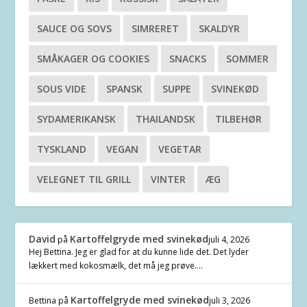
SAUCE OG SOVS
SIMRERET
SKALDYR
SMÅKAGER OG COOKIES
SNACKS
SOMMER
SOUS VIDE
SPANSK
SUPPE
SVINEKØD
SYDAMERIKANSK
THAILANDSK
TILBEHØR
TYSKLAND
VEGAN
VEGETAR
VELEGNET TIL GRILL
VINTER
ÆG
David
Kartoffelgryde med svinekød
på
juli 4, 2026
Hej Bettina. Jeg er glad for at du kunne lide det. Det lyder
lækkert med kokosmælk, det må jeg prøve.…
Kartoffelgryde med svinekød
Bettina
på
juli 3, 2026