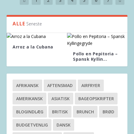
1
2
3
4
5
6
7
ALLE
Seneste
Arroz a la Cubana
Pollo en Pepitoria –
Spansk Kyllin...
AFRIKANSK
AFTENSMAD
AIRFRYER
AMERIKANSK
ASIATISK
BAGEOPSKRIFTER
BLOGINDLÆG
BRITISK
BRUNCH
BRØD
BUDGETVENLIG
DANSK