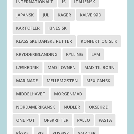
INTERNATIONALT
IS
ITALIENSK
JAPANSK
JUL
KAGER
KALVEKØD
KARTOFLER
KINESISK
KLASSISKE DANSKE RETTER
KONFEKT OG SLIK
KRYDDERIBLANDING
KYLLING
LAM
LÆSKEDRIK
MAD I OVNEN
MAD TIL BØRN
MARINADE
MELLEMØSTEN
MEXICANSK
MIDDELHAVET
MORGENMAD
NORDAMERIKANSK
NUDLER
OKSEKØD
ONE POT
OPSKRIFTER
PALEO
PASTA
PÅSKE
RIS
RUSSISK
SALATER