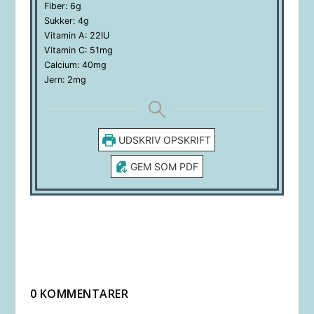
Fiber:
6
g
Sukker:
4
g
Vitamin A:
22
IU
Vitamin C:
51
mg
Calcium:
40
mg
Jern:
2
mg
UDSKRIV OPSKRIFT
GEM SOM PDF
0 KOMMENTARER