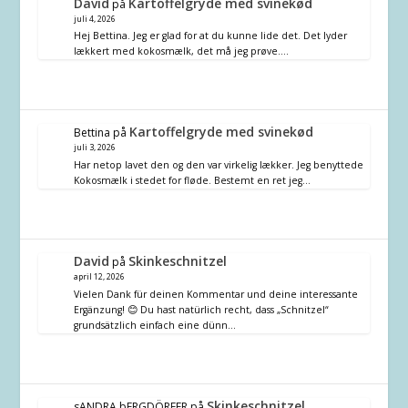
David
Kartoffelgryde med svinekød
på
juli 4, 2026
Hej Bettina. Jeg er glad for at du kunne lide det. Det lyder
lækkert med kokosmælk, det må jeg prøve.…
Kartoffelgryde med svinekød
Bettina
på
juli 3, 2026
Har netop lavet den og den var virkelig lækker. Jeg benyttede
Kokosmælk i stedet for fløde. Bestemt en ret jeg…
David
Skinkeschnitzel
på
april 12, 2026
Vielen Dank für deinen Kommentar und deine interessante
Ergänzung! 😊 Du hast natürlich recht, dass „Schnitzel“
grundsätzlich einfach eine dünn…
Skinkeschnitzel
sANDRA bERGDÖRFER
på