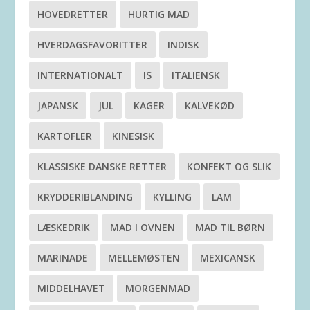
HOVEDRETTER
HURTIG MAD
HVERDAGSFAVORITTER
INDISK
INTERNATIONALT
IS
ITALIENSK
JAPANSK
JUL
KAGER
KALVEKØD
KARTOFLER
KINESISK
KLASSISKE DANSKE RETTER
KONFEKT OG SLIK
KRYDDERIBLANDING
KYLLING
LAM
LÆSKEDRIK
MAD I OVNEN
MAD TIL BØRN
MARINADE
MELLEMØSTEN
MEXICANSK
MIDDELHAVET
MORGENMAD