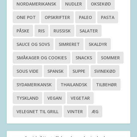
NORDAMERIKANSK
NUDLER
OKSEKØD
ONE POT
OPSKRIFTER
PALEO
PASTA
PÅSKE
RIS
RUSSISK
SALATER
SAUCE OG SOVS
SIMRERET
SKALDYR
SMÅKAGER OG COOKIES
SNACKS
SOMMER
SOUS VIDE
SPANSK
SUPPE
SVINEKØD
SYDAMERIKANSK
THAILANDSK
TILBEHØR
TYSKLAND
VEGAN
VEGETAR
VELEGNET TIL GRILL
VINTER
ÆG