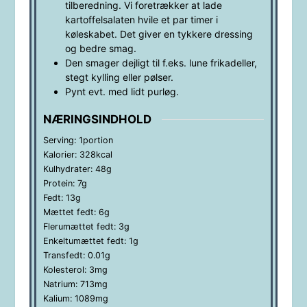
tilberedning. Vi foretrækker at lade
kartoffelsalaten hvile et par timer i
køleskabet. Det giver en tykkere dressing
og bedre smag.
Den smager dejligt til f.eks. lune frikadeller,
stegt kylling eller pølser.
Pynt evt. med lidt purløg.
NÆRINGSINDHOLD
Serving:
1
portion
Kalorier:
328
kcal
Kulhydrater:
48
g
Protein:
7
g
Fedt:
13
g
Mættet fedt:
6
g
Flerumættet fedt:
3
g
Enkeltumættet fedt:
1
g
Transfedt:
0.01
g
Kolesterol:
3
mg
Natrium:
713
mg
Kalium:
1089
mg