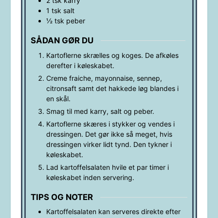
2
tsk
karry
1
tsk
salt
½
tsk
peber
SÅDAN GØR DU
Kartoflerne skrælles og koges. De afkøles
derefter i køleskabet.
Creme fraiche, mayonnaise, sennep,
citronsaft samt det hakkede løg blandes i
en skål.
Smag til med karry, salt og peber.
Kartoflerne skæres i stykker og vendes i
dressingen. Det gør ikke så meget, hvis
dressingen virker lidt tynd. Den tykner i
køleskabet.
Lad kartoffelsalaten hvile et par timer i
køleskabet inden servering.
TIPS OG NOTER
Kartoffelsalaten kan serveres direkte efter