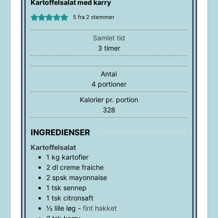
Kartoffelsalat med karry
5
fra
2
stemmer
Samlet tid
timer
3
timer
Antal
4
portioner
Kalorier pr. portion
328
INGREDIENSER
Kartoffelsalat
1
kg
kartofler
2
dl
creme fraiche
2
spsk
mayonnaise
1
tsk
sennep
1
tsk
citronsaft
½
lille
løg
-
fint hakket