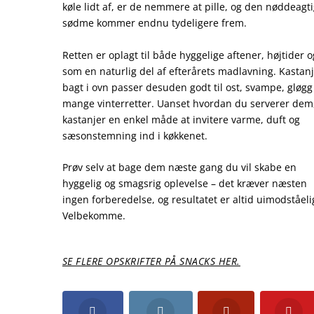
køle lidt af, er de nemmere at pille, og den nøddeagt
sødme kommer endnu tydeligere frem.
Retten er oplagt til både hyggelige aftener, højtider o
som en naturlig del af efterårets madlavning. Kastan
bagt i ovn passer desuden godt til ost, svampe, gløgg
mange vinterretter. Uanset hvordan du serverer dem,
kastanjer en enkel måde at invitere varme, duft og
sæsonstemning ind i køkkenet.
Prøv selv at bage dem næste gang du vil skabe en
hyggelig og smagsrig oplevelse – det kræver næsten
ingen forberedelse, og resultatet er altid uimodståeli
Velbekomme.
SE FLERE OPSKRIFTER PÅ SNACKS HER.