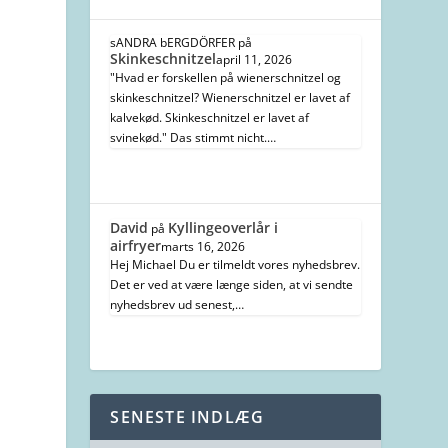
sANDRA bERGDÖRFER
på
Skinkeschnitzel
april 11, 2026
"Hvad er forskellen på wienerschnitzel og
skinkeschnitzel? Wienerschnitzel er lavet af
kalvekød. Skinkeschnitzel er lavet af
svinekød." Das stimmt nicht.…
David
Kyllingeoverlår i
på
airfryer
marts 16, 2026
Hej Michael Du er tilmeldt vores nyhedsbrev.
Det er ved at være længe siden, at vi sendte
nyhedsbrev ud senest,…
SENESTE INDLÆG