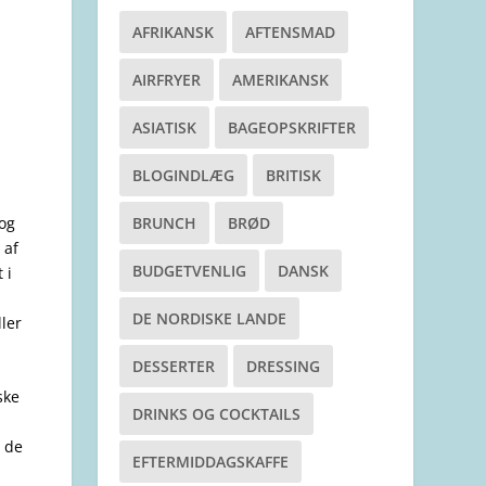
AFRIKANSK
AFTENSMAD
AIRFRYER
AMERIKANSK
ASIATISK
BAGEOPSKRIFTER
BLOGINDLÆG
BRITISK
 og
BRUNCH
BRØD
 af
BUDGETVENLIG
DANSK
 i
DE NORDISKE LANDE
ler
DESSERTER
DRESSING
ske
DRINKS OG COCKTAILS
 de
EFTERMIDDAGSKAFFE