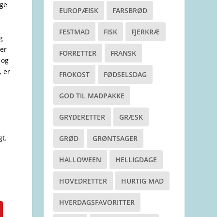
ige
EUROPÆISK
FARSBRØD
FESTMAD
FISK
FJERKRÆ
g
jer
FORRETTER
FRANSK
 og
 er
FROKOST
FØDSELSDAG
GOD TIL MADPAKKE
GRYDERETTER
GRÆSK
gt.
GRØD
GRØNTSAGER
HALLOWEEN
HELLIGDAGE
HOVEDRETTER
HURTIG MAD
HVERDAGSFAVORITTER