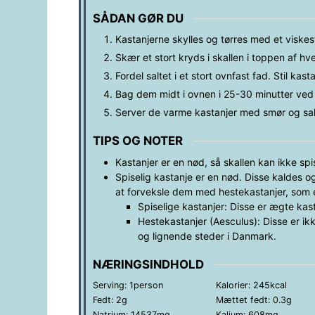
SÅDAN GØR DU
Kastanjerne skylles og tørres med et viskes
Skær et stort kryds i skallen i toppen af hv
Fordel saltet i et stort ovnfast fad. Stil kas
Bag dem midt i ovnen i 25-30 minutter ve
Server de varme kastanjer med smør og sal
TIPS OG NOTER
Kastanjer er en nød, så skallen kan ikke sp
Spiselig kastanje er en nød. Disse kaldes og
at forveksle dem med hestekastanjer, som er
Spiselige kastanjer: Disse er ægte kas
Hestekastanjer (Aesculus): Disse er ik
og lignende steder i Danmark.
NÆRINGSINDHOLD
Serving:
1
person
Kalorier:
245
kcal
Fedt:
2
g
Mættet fedt:
0.3
g
Natrium:
14537
mg
Kalium:
608
mg