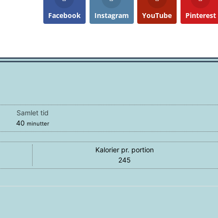
Facebook
Instagram
YouTube
Pinterest
Samlet tid
minutter
40
minutter
Kalorier pr. portion
245