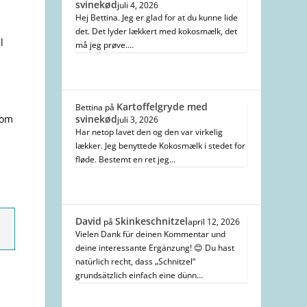
svinekød
juli 4, 2026
Hej Bettina. Jeg er glad for at du kunne lide
det. Det lyder lækkert med kokosmælk, det
l
må jeg prøve.…
Kartoffelgryde med
Bettina
på
som
svinekød
juli 3, 2026
Har netop lavet den og den var virkelig
lækker. Jeg benyttede Kokosmælk i stedet for
fløde. Bestemt en ret jeg…
David
Skinkeschnitzel
på
april 12, 2026
Vielen Dank für deinen Kommentar und
deine interessante Ergänzung! 😊 Du hast
natürlich recht, dass „Schnitzel“
grundsätzlich einfach eine dünn…