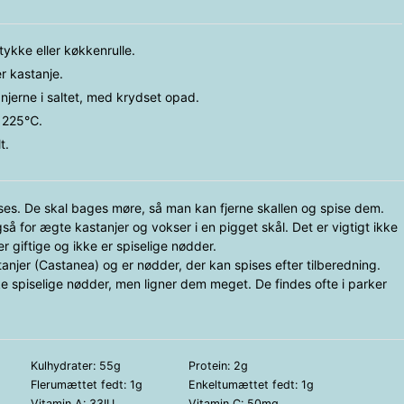
tykke eller køkkenrulle.
er kastanje.
tanjerne i saltet, med krydset opad.
d 225℃.
t.
ises. De skal bages møre, så man kan fjerne skallen og spise dem.
så for ægte kastanjer og vokser i en pigget skål. Det er vigtigt ikke
 giftige og ikke er spiselige nødder.
tanjer (Castanea) og er nødder, der kan spises efter tilberedning.
ke spiselige nødder, men ligner dem meget. De findes ofte i parker
Kulhydrater:
55
g
Protein:
2
g
Flerumættet fedt:
1
g
Enkeltumættet fedt:
1
g
Vitamin A:
33
IU
Vitamin C:
50
mg