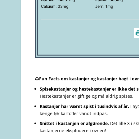
Calcium:
33
mg
Jern:
1
mg
🌰Fun Facts om kastanjer og kastanjer bagt i ov
Spisekastanjer og hestekastanjer er ikke det
Hestekastanjer er giftige og må aldrig spises.
Kastanjer har været spist i tusindvis af år.
I Sy
længe før kartofler vandt indpas.
Snittet i kastanjen er afgørende.
Det lille X i 
kastanjerne eksplodere i ovnen!