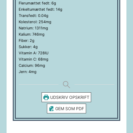
Flerumættet fedt:
6
g
Enkeltumættet fedt:
14
g
Transfedt:
0.04
g
Kolesterol:
254
mg
Natrium:
1311
mg
Kalium:
746
mg
Fiber:
2
g
Sukker:
4
g
Vitamin A:
728
IU
Vitamin C:
68
mg
Calcium:
96
mg
Jern:
4
mg
UDSKRIV OPSKRIFT
GEM SOM PDF