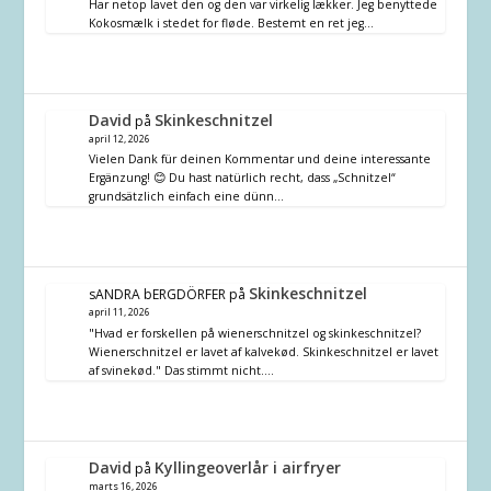
Har netop lavet den og den var virkelig lækker. Jeg benyttede
Kokosmælk i stedet for fløde. Bestemt en ret jeg…
David
Skinkeschnitzel
på
april 12, 2026
Vielen Dank für deinen Kommentar und deine interessante
Ergänzung! 😊 Du hast natürlich recht, dass „Schnitzel“
grundsätzlich einfach eine dünn…
Skinkeschnitzel
sANDRA bERGDÖRFER
på
april 11, 2026
"Hvad er forskellen på wienerschnitzel og skinkeschnitzel?
Wienerschnitzel er lavet af kalvekød. Skinkeschnitzel er lavet
af svinekød." Das stimmt nicht.…
David
Kyllingeoverlår i airfryer
på
marts 16, 2026