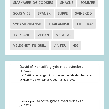
SMÅKAGER OG COOKIES
SNACKS
SOMMER
SOUS VIDE
SPANSK
SUPPE
SVINEKØD
SYDAMERIKANSK
THAILANDSK
TILBEHØR
TYSKLAND
VEGAN
VEGETAR
VELEGNET TIL GRILL
VINTER
ÆG
David
Kartoffelgryde med svinekød
på
juli 4, 2026
Hej Bettina. Jeg er glad for at du kunne lide det. Det lyder
lækkert med kokosmælk, det må jeg prøve.…
Kartoffelgryde med svinekød
Bettina
på
juli 3, 2026