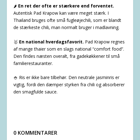
🌶️
En ret der ofte er stærkere end forventet.
Autentisk Pad Krapow kan være meget stærk. I
Thailand bruges ofte små fugleøjechili, som er blandt
de stærkeste chili, man normalt bruger i madlavning.
🥇
En national hverdagsfavorit.
Pad Krapow regnes
af mange thaier som en slags national “comfort food”.
Den findes næsten overalt, fra gadekøkkener til små
familierestauranter.
🍚 Ris er ikke bare tilbehør.
Den neutrale jasminris er
vigtig, fordi den dæmper styrken fra chili og absorberer
den smagfulde sauce.
0 KOMMENTARER