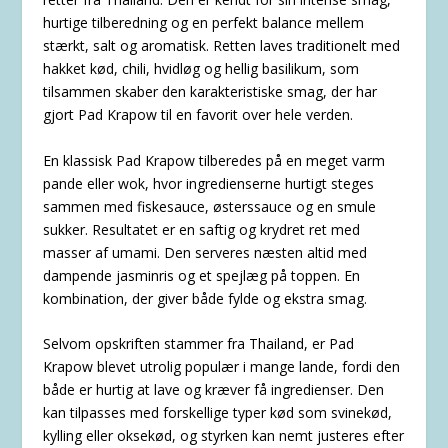
hurtige tilberedning og en perfekt balance mellem
stærkt, salt og aromatisk. Retten laves traditionelt med
hakket kød, chili, hvidløg og hellig basilikum, som
tilsammen skaber den karakteristiske smag, der har
gjort Pad Krapow til en favorit over hele verden.
En klassisk Pad Krapow tilberedes på en meget varm
pande eller wok, hvor ingredienserne hurtigt steges
sammen med fiskesauce, østerssauce og en smule
sukker. Resultatet er en saftig og krydret ret med
masser af umami. Den serveres næsten altid med
dampende jasminris og et spejlæg på toppen. En
kombination, der giver både fylde og ekstra smag.
Selvom opskriften stammer fra Thailand, er Pad
Krapow blevet utrolig populær i mange lande, fordi den
både er hurtig at lave og kræver få ingredienser. Den
kan tilpasses med forskellige typer kød som svinekød,
kylling eller oksekød, og styrken kan nemt justeres efter