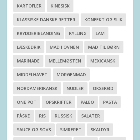
KARTOFLER
KINESISK
KLASSISKE DANSKE RETTER
KONFEKT OG SLIK
KRYDDERIBLANDING
KYLLING
LAM
LÆSKEDRIK
MAD I OVNEN
MAD TIL BØRN
MARINADE
MELLEMØSTEN
MEXICANSK
MIDDELHAVET
MORGENMAD
NORDAMERIKANSK
NUDLER
OKSEKØD
ONE POT
OPSKRIFTER
PALEO
PASTA
PÅSKE
RIS
RUSSISK
SALATER
SAUCE OG SOVS
SIMRERET
SKALDYR