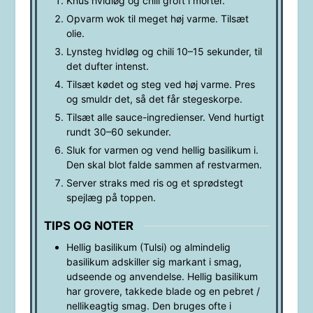
Knus hvidløg og chili groft i morter.
Opvarm wok til meget høj varme. Tilsæt
olie.
Lynsteg hvidløg og chili 10–15 sekunder, til
det dufter intenst.
Tilsæt kødet og steg ved høj varme. Pres
og smuldr det, så det får stegeskorpe.
Tilsæt alle sauce-ingredienser. Vend hurtigt
rundt 30–60 sekunder.
Sluk for varmen og vend hellig basilikum i.
Den skal blot falde sammen af restvarmen.
Server straks med ris og et sprødstegt
spejlæg på toppen.
TIPS OG NOTER
Hellig basilikum (Tulsi) og almindelig
basilikum adskiller sig markant i smag,
udseende og anvendelse. Hellig basilikum
har grovere, takkede blade og en pebret /
nellikeagtig smag. Den bruges ofte i