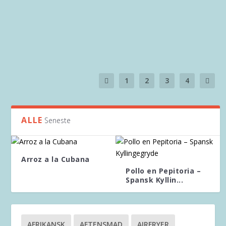
LUCIABOLLER
BRUNKAGER
1
2
3
4
ALLE
Seneste
Arroz a la Cubana
Pollo en Pepitoria –
Spansk Kyllin...
AFRIKANSK
AFTENSMAD
AIRFRYER