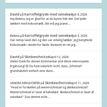
David
Kartoffelgryde med svinekød
på
juli 4, 2026
Hej Bettina. Jeg er glad for at du kunne lide det. Det lyder
lækkert med kokosmælk, det må jeg prøve.…
Kartoffelgryde med svinekød
Bettina
på
juli 3, 2026
Har netop lavet den og den var virkelig lækker. Jeg benyttede
Kokosmælk i stedet for fløde. Bestemt en ret jeg…
David
Skinkeschnitzel
på
april 12, 2026
Vielen Dank für deinen Kommentar und deine interessante
Ergänzung! 😊 Du hast natürlich recht, dass „Schnitzel“
grundsätzlich einfach eine dünn…
Skinkeschnitzel
sANDRA bERGDÖRFER
på
april 11, 2026
"Hvad er forskellen på wienerschnitzel og skinkeschnitzel?
Wienerschnitzel er lavet af kalvekød. Skinkeschnitzel er lavet af
svinekød." Das stimmt nicht.…