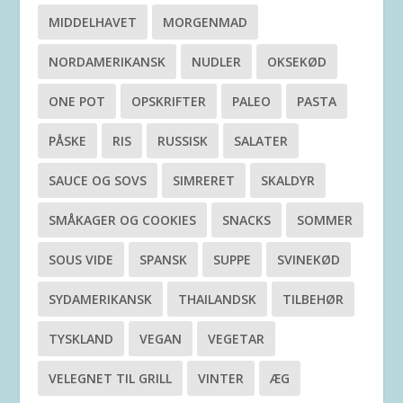
MIDDELHAVET
MORGENMAD
NORDAMERIKANSK
NUDLER
OKSEKØD
ONE POT
OPSKRIFTER
PALEO
PASTA
PÅSKE
RIS
RUSSISK
SALATER
SAUCE OG SOVS
SIMRERET
SKALDYR
SMÅKAGER OG COOKIES
SNACKS
SOMMER
SOUS VIDE
SPANSK
SUPPE
SVINEKØD
SYDAMERIKANSK
THAILANDSK
TILBEHØR
TYSKLAND
VEGAN
VEGETAR
VELEGNET TIL GRILL
VINTER
ÆG