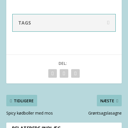
TAGS
DEL:
TIDLIGERE
NÆSTE
Spicy kødboller med mos
Grøntsagslasagne