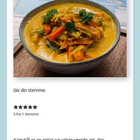
Giv din stemme.
5
fra 1 stemme
Karrykål er en enkel og velsmagende ret, der