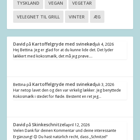
TYSKLAND
VEGAN
VEGETAR
VELEGNET TIL GRILL
VINTER
ÆG
David
Kartoffelgryde med svinekød
på
juli 4, 2026
Hej Bettina. Jeg er glad for at du kunne lide det. Det lyder
lækkert med kokosmælk, det må jeg prøve.…
Kartoffelgryde med svinekød
Bettina
på
juli 3, 2026
Har netop lavet den og den var virkelig lækker. Jeg benyttede
Kokosmælk i stedet for fløde. Bestemt en ret jeg…
David
Skinkeschnitzel
på
april 12, 2026
Vielen Dank für deinen Kommentar und deine interessante
Ergänzung! 😊 Du hast natürlich recht, dass „Schnitzel“