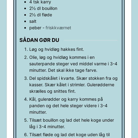
4
tsk
karry
2½
dl
bouillon
2½
dl
fløde
salt
peber
-
friskkværnet
SÅDAN GØR DU
Løg og hvidløg hakkes fint.
Olie, løg og hvidløg kommes i en
sauterpande steger ved middel varme i 3-4
minutter. Det skal ikke tage farve.
Del spidskålet i kvarte. Skær stokken fra og
kasser. Skær kålet i strimler. Gulerødderne
skrælles og snittes fint.
Kål, gulerødder og karry kommes på
panden og det hele steger videre i 3-4
minutter.
Tilsæt bouillon og lad det hele koge under
låg i 3-4 minutter.
Tilsæt fløde og lad det koge uden låg til