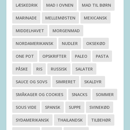
LÆSKEDRIK
MAD I OVNEN
MAD TIL BØRN
MARINADE
MELLEMØSTEN
MEXICANSK
MIDDELHAVET
MORGENMAD
NORDAMERIKANSK
NUDLER
OKSEKØD
ONE POT
OPSKRIFTER
PALEO
PASTA
PÅSKE
RIS
RUSSISK
SALATER
SAUCE OG SOVS
SIMRERET
SKALDYR
SMÅKAGER OG COOKIES
SNACKS
SOMMER
SOUS VIDE
SPANSK
SUPPE
SVINEKØD
SYDAMERIKANSK
THAILANDSK
TILBEHØR