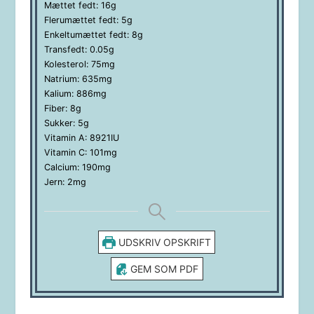
Mættet fedt:
16
g
Flerumættet fedt:
5
g
Enkeltumættet fedt:
8
g
Transfedt:
0.05
g
Kolesterol:
75
mg
Natrium:
635
mg
Kalium:
886
mg
Fiber:
8
g
Sukker:
5
g
Vitamin A:
8921
IU
Vitamin C:
101
mg
Calcium:
190
mg
Jern:
2
mg
UDSKRIV OPSKRIFT
GEM SOM PDF