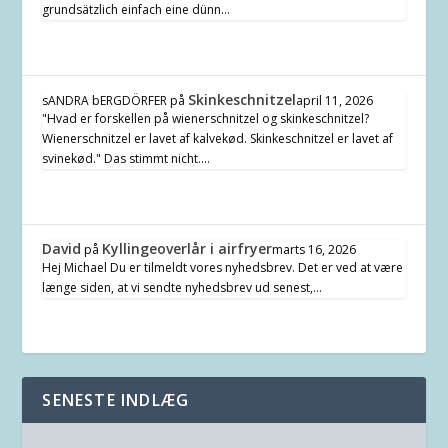
grundsätzlich einfach eine dünn…
Skinkeschnitzel
sANDRA bERGDÖRFER
på
april 11, 2026
"Hvad er forskellen på wienerschnitzel og skinkeschnitzel?
Wienerschnitzel er lavet af kalvekød. Skinkeschnitzel er lavet af
svinekød." Das stimmt nicht.…
David
Kyllingeoverlår i airfryer
på
marts 16, 2026
Hej Michael Du er tilmeldt vores nyhedsbrev. Det er ved at være
længe siden, at vi sendte nyhedsbrev ud senest,…
SENESTE INDLÆG