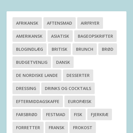
AFRIKANSK
AFTENSMAD
AIRFRYER
AMERIKANSK
ASIATISK
BAGEOPSKRIFTER
BLOGINDLÆG
BRITISK
BRUNCH
BRØD
BUDGETVENLIG
DANSK
DE NORDISKE LANDE
DESSERTER
DRESSING
DRINKS OG COCKTAILS
EFTERMIDDAGSKAFFE
EUROPÆISK
FARSBRØD
FESTMAD
FISK
FJERKRÆ
FORRETTER
FRANSK
FROKOST