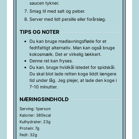
saucen tykner.
Smag til med salt og peber.
Server med lidt persille eller forårsløg.
TIPS OG NOTER
Du kan bruge madlavningsfløde for et
fedtfattigt alternativ. Man kan også bruge
kokosmælk. Det er virkelig lækkert.
Denne ret kan fryses.
Du kan. bruge hvidkål istedet for spidskål.
Du skal blot lade retten koge liddt længere
tid under låg. Jeg plejer, at lade den koge i
7-10 minutter.
NÆRINGSINDHOLD
Serving:
1
person
Kalorier:
385
kcal
Kulhydrater:
23
g
Protein:
7
g
Fedt:
32
g