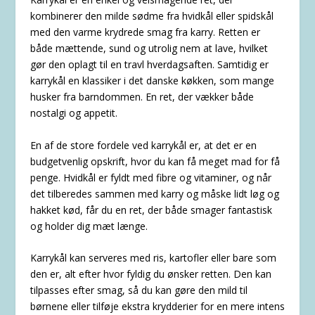
kombinerer den milde sødme fra hvidkål eller spidskål
med den varme krydrede smag fra karry. Retten er
både mættende, sund og utrolig nem at lave, hvilket
gør den oplagt til en travl hverdagsaften. Samtidig er
karrykål en klassiker i det danske køkken, som mange
husker fra barndommen. En ret, der vækker både
nostalgi og appetit.
En af de store fordele ved karrykål er, at det er en
budgetvenlig opskrift, hvor du kan få meget mad for få
penge. Hvidkål er fyldt med fibre og vitaminer, og når
det tilberedes sammen med karry og måske lidt løg og
hakket kød, får du en ret, der både smager fantastisk
og holder dig mæt længe.
Karrykål kan serveres med ris, kartofler eller bare som
den er, alt efter hvor fyldig du ønsker retten. Den kan
tilpasses efter smag, så du kan gøre den mild til
børnene eller tilføje ekstra krydderier for en mere intens