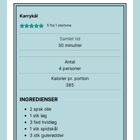
Karrykål
5
fra 1 stemme
Samlet tid
minutter
30
minutter
Antal
4
personer
Kalorier pr. portion
385
INGREDIENSER
2
spsk
olie
1
stk
løg
3
fed
hvidløg
1
stk
spidskål
3
stk
gulerødder