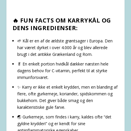
🔥 FUN FACTS OM KARRYKÅL OG
DENS INGREDIENSER:
🌱
Kål
er en af de ældste grøntsager i Europa. Den
har været dyrket i over 4.000 år og blev allerede
brugt i det antikke Grækenland og Rom.
🥬 En enkelt portion hvidkål dækker næsten hele
dagens behov for C-vitamin, perfekt til at styrke
immunforsvaret.
✨
Karry
er ikke et enkelt krydderi, men en blanding af
flere, ofte gurkemeje, koriander, spidskommen og
bukkehorn. Det giver både smag og den
karakteristiske gule farve.
🌏 Gurkemeje, som findes i karry, kaldes ofte “det
gyldne krydderi” og er kendt for sine
antiinflammatoriske egenskaber.