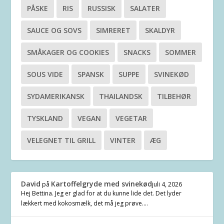
PÅSKE
RIS
RUSSISK
SALATER
SAUCE OG SOVS
SIMRERET
SKALDYR
SMÅKAGER OG COOKIES
SNACKS
SOMMER
SOUS VIDE
SPANSK
SUPPE
SVINEKØD
SYDAMERIKANSK
THAILANDSK
TILBEHØR
TYSKLAND
VEGAN
VEGETAR
VELEGNET TIL GRILL
VINTER
ÆG
David
Kartoffelgryde med svinekød
på
juli 4, 2026
Hej Bettina. Jeg er glad for at du kunne lide det. Det lyder
lækkert med kokosmælk, det må jeg prøve.…