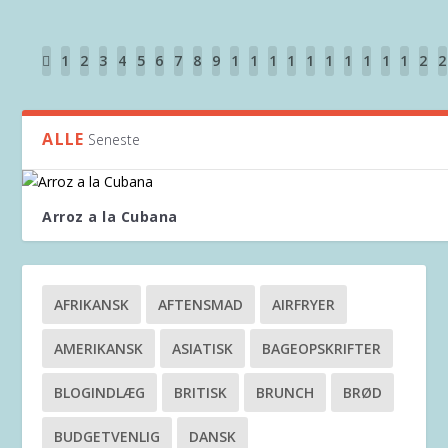
1
2
3
4
5
6
7
8
9
1
1
1
1
1
1
1
1
1
1
2
2
0
1
2
3
4
5
6
7
8
9
0
1
ALLE
Seneste
Arroz a la Cubana
AFRIKANSK
AFTENSMAD
AIRFRYER
AMERIKANSK
ASIATISK
BAGEOPSKRIFTER
BLOGINDLÆG
BRITISK
BRUNCH
BRØD
BUDGETVENLIG
DANSK