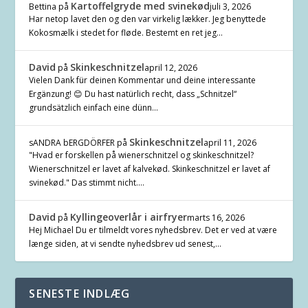
Kartoffelgryde med svinekød
Bettina
på
juli 3, 2026
Har netop lavet den og den var virkelig lækker. Jeg benyttede
Kokosmælk i stedet for fløde. Bestemt en ret jeg…
David
Skinkeschnitzel
på
april 12, 2026
Vielen Dank für deinen Kommentar und deine interessante
Ergänzung! 😊 Du hast natürlich recht, dass „Schnitzel“
grundsätzlich einfach eine dünn…
Skinkeschnitzel
sANDRA bERGDÖRFER
på
april 11, 2026
"Hvad er forskellen på wienerschnitzel og skinkeschnitzel?
Wienerschnitzel er lavet af kalvekød. Skinkeschnitzel er lavet af
svinekød." Das stimmt nicht.…
David
Kyllingeoverlår i airfryer
på
marts 16, 2026
Hej Michael Du er tilmeldt vores nyhedsbrev. Det er ved at være
længe siden, at vi sendte nyhedsbrev ud senest,…
SENESTE INDLÆG