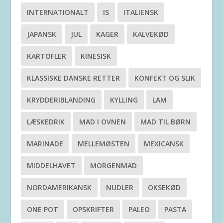
INTERNATIONALT
IS
ITALIENSK
JAPANSK
JUL
KAGER
KALVEKØD
KARTOFLER
KINESISK
KLASSISKE DANSKE RETTER
KONFEKT OG SLIK
KRYDDERIBLANDING
KYLLING
LAM
LÆSKEDRIK
MAD I OVNEN
MAD TIL BØRN
MARINADE
MELLEMØSTEN
MEXICANSK
MIDDELHAVET
MORGENMAD
NORDAMERIKANSK
NUDLER
OKSEKØD
ONE POT
OPSKRIFTER
PALEO
PASTA