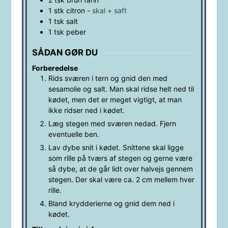
1
stk
citron
-
skal + saft
1
tsk
salt
1
tsk
peber
SÅDAN GØR DU
Forberedelse
Rids sværen i tern og gnid den med
sesamolie og salt. Man skal ridse helt ned til
kødet, men det er meget vigtigt, at man
ikke ridser ned i kødet.
Læg stegen med sværen nedad. Fjern
eventuelle ben.
Lav dybe snit i kødet. Snittene skal ligge
som rille på tværs af stegen og gerne være
så dybe, at de går lidt over halvejs gennem
stegen. Der skal være ca. 2 cm mellem hver
rille.
Bland krydderierne og gnid dem ned i
kødet.