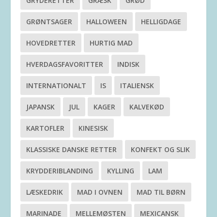
GRYDERETTER
GRÆSK
GRØD
GRØNTSAGER
HALLOWEEN
HELLIGDAGE
HOVEDRETTER
HURTIG MAD
HVERDAGSFAVORITTER
INDISK
INTERNATIONALT
IS
ITALIENSK
JAPANSK
JUL
KAGER
KALVEKØD
KARTOFLER
KINESISK
KLASSISKE DANSKE RETTER
KONFEKT OG SLIK
KRYDDERIBLANDING
KYLLING
LAM
LÆSKEDRIK
MAD I OVNEN
MAD TIL BØRN
MARINADE
MELLEMØSTEN
MEXICANSK