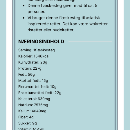
Denne flæskesteg giver mad til ca. 5
personer.
Vi bruger denne flæskesteg til asiatisk
inspirerede retter. Det kan være wokretter,
risretter eller nudelretter.
NÆRINGSINDHOLD
Serving:
1
flæskesteg
Kalorier:
1546
kcal
Kulhydrater:
23
g
Protein:
227
g
Fedt:
56
g
Mættet fedt:
15
g
Flerumættet fedt:
10
g
Enkeltumættet fedt:
22
g
Kolesterol:
630
mg
Natrium:
7576
mg
Kalium:
4049
mg
Fiber:
4
g
Sukker:
9
g
Vitamin A:
49
IU