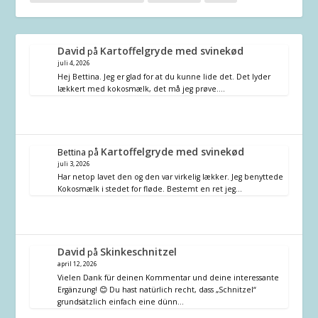
David
Kartoffelgryde med svinekød
på
juli 4, 2026
Hej Bettina. Jeg er glad for at du kunne lide det. Det lyder
lækkert med kokosmælk, det må jeg prøve.…
Kartoffelgryde med svinekød
Bettina
på
juli 3, 2026
Har netop lavet den og den var virkelig lækker. Jeg benyttede
Kokosmælk i stedet for fløde. Bestemt en ret jeg…
David
Skinkeschnitzel
på
april 12, 2026
Vielen Dank für deinen Kommentar und deine interessante
Ergänzung! 😊 Du hast natürlich recht, dass „Schnitzel“
grundsätzlich einfach eine dünn…