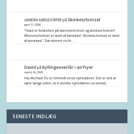
Skinkeschnitzel
sANDRA bERGDÖRFER
på
april 11, 2026
"Hvad er forskellen på wienerschnitzel og skinkeschnitzel?
Wienerschnitzel er lavet af kalvekød. Skinkeschnitzel er lavet
af svinekød." Das stimmt nicht.…
David
Kyllingeoverlår i airfryer
på
marts 16, 2026
Hej Michael Du er tilmeldt vores nyhedsbrev. Det er ved at
være længe siden, at vi sendte nyhedsbrev ud senest,…
SENESTE INDLÆG