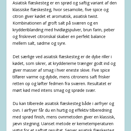
Asiatisk flæskesteg er en sprød og saftig variant af den
klassiske flæskesteg, hvor sesamolie, five spice og
citron giver kødet et aromatisk, asiatisk twist.
Kombinationen af groft salt på sværen og en
krydderiblanding med hvidløgspulver, brun farin, peber
og friskrevet citronskal skaber en perfekt balance
mellem salt, sødme og syre.
Det særlige ved asiatisk flæskesteg er de dybe riller i
kødet, som sikrer, at krydderierne trænger godt ind og
giver masser af smag i hver eneste skive. Five spice
tilfører varme og dybde, mens citronens saft frisker
retten op og løfter fedmen fra sværen. Resultatet er
mørt kød med intens smag og sprøde svær.
Du kan tilberede asiatisk flæskesteg både i airfryer og
ovn. I airfryer får du en hurtig og effektiv tilberedning
med sprød finish, mens ovnmetoden giver en klassisk,
jævn stegning. Uanset metode er kernetemperaturen
vigtig for et saftigt resultat. Server asiatisk flæskesteg