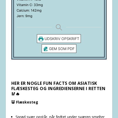
Vitamin C:
33
mg
Calcium:
142
mg
Jern:
9
mg
UDSKRIV OPSKRIFT
GEM SOM PDF
HER ER NOGLE FUN FACTS OM ASIATISK
FLÆSKESTEG OG INGREDIENSERNE I RETTEN
🥢🔥
🐷 Flæskesteg
Sprød svær opstår, når fedtet under sværen smelter