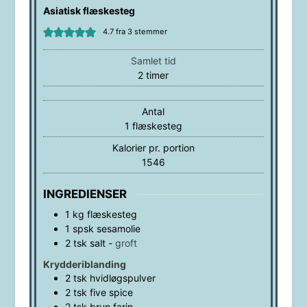
Asiatisk flæskesteg
4.7
fra
3
stemmer
Samlet tid
timer
2
timer
Antal
1
flæskesteg
Kalorier pr. portion
1546
INGREDIENSER
1
kg
flæskesteg
1
spsk
sesamolie
2
tsk
salt
-
groft
Krydderiblanding
2
tsk
hvidløgspulver
2
tsk
five spice
2
tsk
brun farin