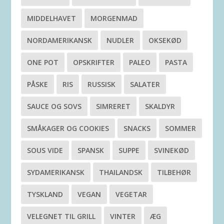
MIDDELHAVET
MORGENMAD
NORDAMERIKANSK
NUDLER
OKSEKØD
ONE POT
OPSKRIFTER
PALEO
PASTA
PÅSKE
RIS
RUSSISK
SALATER
SAUCE OG SOVS
SIMRERET
SKALDYR
SMÅKAGER OG COOKIES
SNACKS
SOMMER
SOUS VIDE
SPANSK
SUPPE
SVINEKØD
SYDAMERIKANSK
THAILANDSK
TILBEHØR
TYSKLAND
VEGAN
VEGETAR
VELEGNET TIL GRILL
VINTER
ÆG