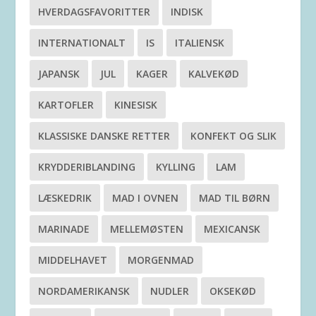
HVERDAGSFAVORITTER
INDISK
INTERNATIONALT
IS
ITALIENSK
JAPANSK
JUL
KAGER
KALVEKØD
KARTOFLER
KINESISK
KLASSISKE DANSKE RETTER
KONFEKT OG SLIK
KRYDDERIBLANDING
KYLLING
LAM
LÆSKEDRIK
MAD I OVNEN
MAD TIL BØRN
MARINADE
MELLEMØSTEN
MEXICANSK
MIDDELHAVET
MORGENMAD
NORDAMERIKANSK
NUDLER
OKSEKØD