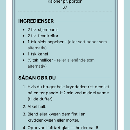
Kalorier pr. portion
67
INGREDIENSER
2
tsk
stjerneanis
2
tsk
fennikelfrø
1
tsk
sichuanpeber
-
(eller sort peber som
alternativ)
1
tsk
kanel
½
tsk
nelliker
-
(eller allehånde som
alternativ)
SÅDAN GØR DU
Hvis du bruger hele krydderier: rist dem let
på en tør pande 1–2 min ved middel varme
(til de dufter).
Afkøl helt.
Blend eller kværn dem fint i en
krydderikværn eller morter.
Opbevar i lufttæt glas — holder ca. 6