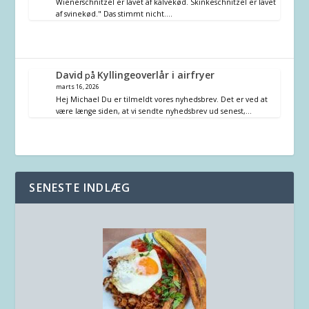
Wienerschnitzel er lavet af kalvekød. Skinkeschnitzel er lavet
af svinekød." Das stimmt nicht.…
David
Kyllingeoverlår i airfryer
på
marts 16, 2026
Hej Michael Du er tilmeldt vores nyhedsbrev. Det er ved at
være længe siden, at vi sendte nyhedsbrev ud senest,…
SENESTE INDLÆG