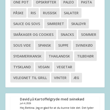
ONE POT
OPSKRIFTER
PALEO
PASTA
PÅSKE
RIS
RUSSISK
SALATER
SAUCE OG SOVS
SIMRERET
SKALDYR
SMÅKAGER OG COOKIES
SNACKS
SOMMER
SOUS VIDE
SPANSK
SUPPE
SVINEKØD
SYDAMERIKANSK
THAILANDSK
TILBEHØR
TYSKLAND
VEGAN
VEGETAR
VELEGNET TIL GRILL
VINTER
ÆG
David
Kartoffelgryde med svinekød
på
juli 4, 2026
Hej Bettina. Jeg er glad for at du kunne lide det. Det lyder