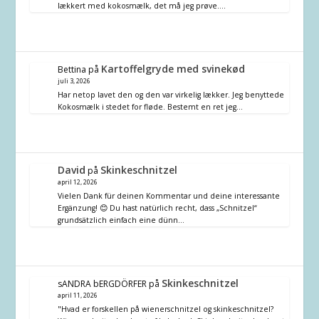
lækkert med kokosmælk, det må jeg prøve.…
Kartoffelgryde med svinekød
Bettina
på
juli 3, 2026
Har netop lavet den og den var virkelig lækker. Jeg benyttede
Kokosmælk i stedet for fløde. Bestemt en ret jeg…
David
Skinkeschnitzel
på
april 12, 2026
Vielen Dank für deinen Kommentar und deine interessante
Ergänzung! 😊 Du hast natürlich recht, dass „Schnitzel“
grundsätzlich einfach eine dünn…
Skinkeschnitzel
sANDRA bERGDÖRFER
på
april 11, 2026
"Hvad er forskellen på wienerschnitzel og skinkeschnitzel?