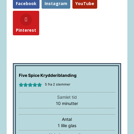
Facebook
Instagram
YouTube
Pinterest
Five Spice Krydderiblanding
5
fra
2
stemmer
Samlet tid
minutter
10
minutter
Antal
1
lille glas