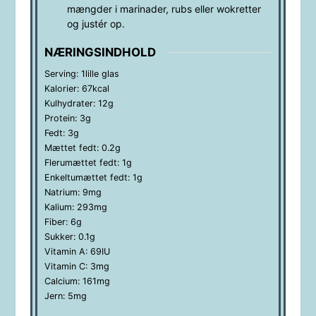
mængder i marinader, rubs eller wokretter
og justér op.
NÆRINGSINDHOLD
Serving:
1
lille glas
Kalorier:
67
kcal
Kulhydrater:
12
g
Protein:
3
g
Fedt:
3
g
Mættet fedt:
0.2
g
Flerumættet fedt:
1
g
Enkeltumættet fedt:
1
g
Natrium:
9
mg
Kalium:
293
mg
Fiber:
6
g
Sukker:
0.1
g
Vitamin A:
69
IU
Vitamin C:
3
mg
Calcium:
161
mg
Jern:
5
mg