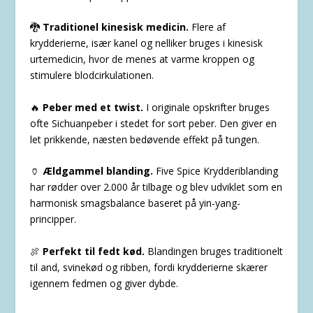
🐉
Traditionel kinesisk medicin.
Flere af
krydderierne, især kanel og nelliker bruges i kinesisk
urtemedicin, hvor de menes at varme kroppen og
stimulere blodcirkulationen.
🔥
Peber med et twist.
I originale opskrifter bruges
ofte Sichuanpeber i stedet for sort peber. Den giver en
let prikkende, næsten bedøvende effekt på tungen.
🏺
Ældgammel blanding.
Five Spice Krydderiblanding
har rødder over 2.000 år tilbage og blev udviklet som en
harmonisk smagsbalance baseret på yin-yang-
principper.
🍖
Perfekt til fedt kød.
Blandingen bruges traditionelt
til and, svinekød og ribben, fordi krydderierne skærer
igennem fedmen og giver dybde.