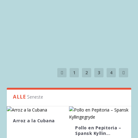
KROMUTTERS GRYDERET MED MOS
SAÇ KAVURMA
CHILI SIN CARNE
1
2
3
4
ALLE
Seneste
Arroz a la Cubana
Pollo en Pepitoria –
Spansk Kyllin...