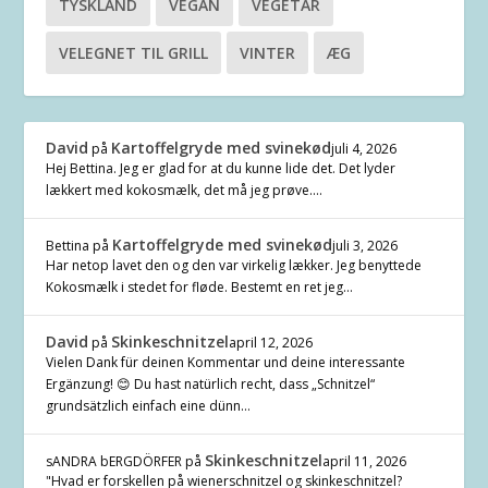
TYSKLAND
VEGAN
VEGETAR
VELEGNET TIL GRILL
VINTER
ÆG
David
Kartoffelgryde med svinekød
på
juli 4, 2026
Hej Bettina. Jeg er glad for at du kunne lide det. Det lyder
lækkert med kokosmælk, det må jeg prøve.…
Kartoffelgryde med svinekød
Bettina
på
juli 3, 2026
Har netop lavet den og den var virkelig lækker. Jeg benyttede
Kokosmælk i stedet for fløde. Bestemt en ret jeg…
David
Skinkeschnitzel
på
april 12, 2026
Vielen Dank für deinen Kommentar und deine interessante
Ergänzung! 😊 Du hast natürlich recht, dass „Schnitzel“
grundsätzlich einfach eine dünn…
Skinkeschnitzel
sANDRA bERGDÖRFER
på
april 11, 2026
"Hvad er forskellen på wienerschnitzel og skinkeschnitzel?