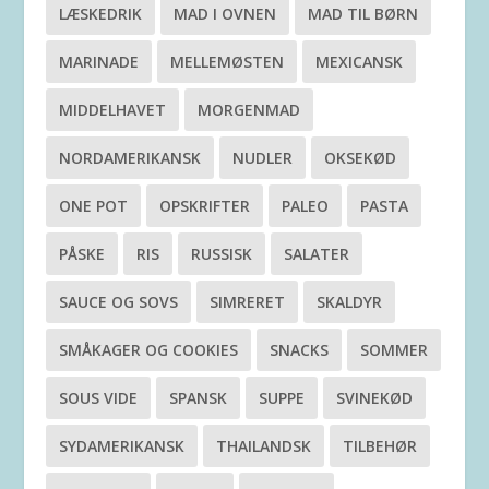
LÆSKEDRIK
MAD I OVNEN
MAD TIL BØRN
MARINADE
MELLEMØSTEN
MEXICANSK
MIDDELHAVET
MORGENMAD
NORDAMERIKANSK
NUDLER
OKSEKØD
ONE POT
OPSKRIFTER
PALEO
PASTA
PÅSKE
RIS
RUSSISK
SALATER
SAUCE OG SOVS
SIMRERET
SKALDYR
SMÅKAGER OG COOKIES
SNACKS
SOMMER
SOUS VIDE
SPANSK
SUPPE
SVINEKØD
SYDAMERIKANSK
THAILANDSK
TILBEHØR