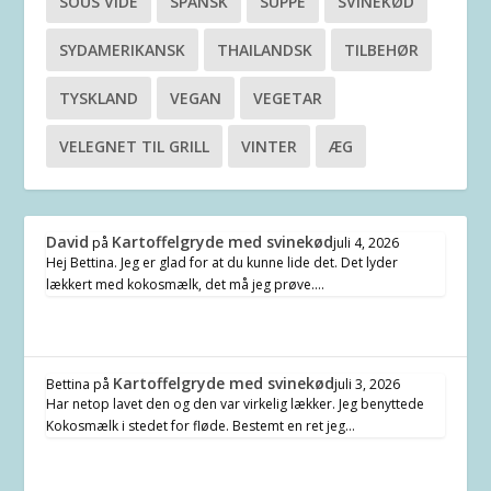
SOUS VIDE
SPANSK
SUPPE
SVINEKØD
SYDAMERIKANSK
THAILANDSK
TILBEHØR
TYSKLAND
VEGAN
VEGETAR
VELEGNET TIL GRILL
VINTER
ÆG
David
Kartoffelgryde med svinekød
på
juli 4, 2026
Hej Bettina. Jeg er glad for at du kunne lide det. Det lyder
lækkert med kokosmælk, det må jeg prøve.…
Kartoffelgryde med svinekød
Bettina
på
juli 3, 2026
Har netop lavet den og den var virkelig lækker. Jeg benyttede
Kokosmælk i stedet for fløde. Bestemt en ret jeg…