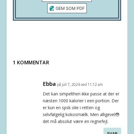
GEM SOM PDF
1 KOMMENTAR
Ebba
på juli 7, 2024 ved 11:12 am
Det kan simpelthen ikke passe at der er
næsten 1000 kalorier i een portion. Der
er kun en spsk olie i retten og
selvfølgelig kokosmælk. Men alligevel😳
det må absolut være en regnefejl.
SVAR