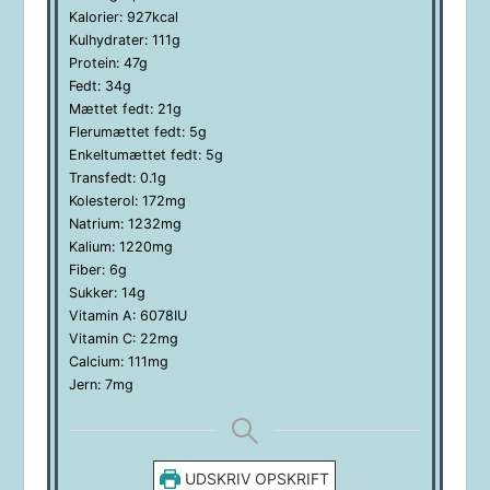
Kalorier:
927
kcal
Kulhydrater:
111
g
Protein:
47
g
Fedt:
34
g
Mættet fedt:
21
g
Flerumættet fedt:
5
g
Enkeltumættet fedt:
5
g
Transfedt:
0.1
g
Kolesterol:
172
mg
Natrium:
1232
mg
Kalium:
1220
mg
Fiber:
6
g
Sukker:
14
g
Vitamin A:
6078
IU
Vitamin C:
22
mg
Calcium:
111
mg
Jern:
7
mg
UDSKRIV OPSKRIFT