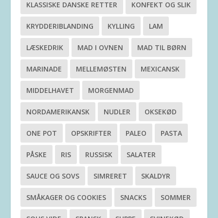
KLASSISKE DANSKE RETTER
KONFEKT OG SLIK
KRYDDERIBLANDING
KYLLING
LAM
LÆSKEDRIK
MAD I OVNEN
MAD TIL BØRN
MARINADE
MELLEMØSTEN
MEXICANSK
MIDDELHAVET
MORGENMAD
NORDAMERIKANSK
NUDLER
OKSEKØD
ONE POT
OPSKRIFTER
PALEO
PASTA
PÅSKE
RIS
RUSSISK
SALATER
SAUCE OG SOVS
SIMRERET
SKALDYR
SMÅKAGER OG COOKIES
SNACKS
SOMMER