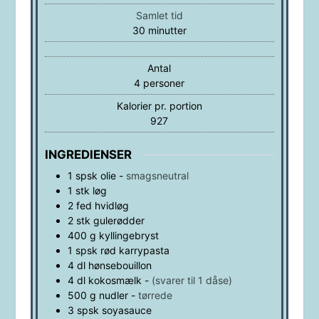
Samlet tid
minutter
30
minutter
Antal
4
personer
Kalorier pr. portion
927
INGREDIENSER
1
spsk
olie
-
smagsneutral
1
stk
løg
2
fed
hvidløg
2
stk
gulerødder
400
g
kyllingebryst
1
spsk
rød karrypasta
4
dl
hønsebouillon
4
dl
kokosmælk
-
(svarer til 1 dåse)
500
g
nudler
-
tørrede
3
spsk
soyasauce