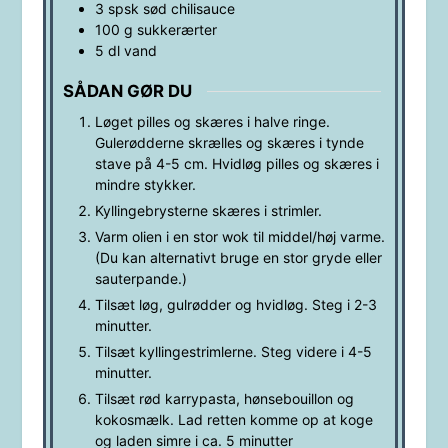
3
spsk
sød chilisauce
100
g
sukkerærter
5
dl
vand
SÅDAN GØR DU
Løget pilles og skæres i halve ringe.
Gulerødderne skrælles og skæres i tynde
stave på 4-5 cm. Hvidløg pilles og skæres i
mindre stykker.
Kyllingebrysterne skæres i strimler.
Varm olien i en stor wok til middel/høj varme.
(Du kan alternativt bruge en stor gryde eller
sauterpande.)
Tilsæt løg, gulrødder og hvidløg. Steg i 2-3
minutter.
Tilsæt kyllingestrimlerne. Steg videre i 4-5
minutter.
Tilsæt rød karrypasta, hønsebouillon og
kokosmælk. Lad retten komme op at koge
og laden simre i ca. 5 minutter