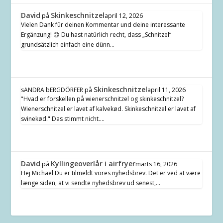
David
Skinkeschnitzel
på
april 12, 2026
Vielen Dank für deinen Kommentar und deine interessante
Ergänzung! 😊 Du hast natürlich recht, dass „Schnitzel“
grundsätzlich einfach eine dünn…
Skinkeschnitzel
sANDRA bERGDÖRFER
på
april 11, 2026
"Hvad er forskellen på wienerschnitzel og skinkeschnitzel?
Wienerschnitzel er lavet af kalvekød. Skinkeschnitzel er lavet af
svinekød." Das stimmt nicht.…
David
Kyllingeoverlår i airfryer
på
marts 16, 2026
Hej Michael Du er tilmeldt vores nyhedsbrev. Det er ved at være
længe siden, at vi sendte nyhedsbrev ud senest,…