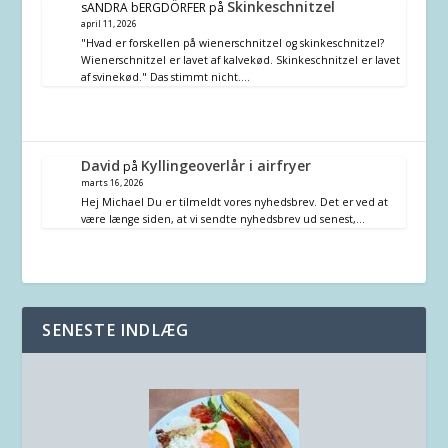
Skinkeschnitzel
sANDRA bERGDÖRFER
på
april 11, 2026
"Hvad er forskellen på wienerschnitzel og skinkeschnitzel?
Wienerschnitzel er lavet af kalvekød. Skinkeschnitzel er lavet
af svinekød." Das stimmt nicht.…
David
Kyllingeoverlår i airfryer
på
marts 16, 2026
Hej Michael Du er tilmeldt vores nyhedsbrev. Det er ved at
være længe siden, at vi sendte nyhedsbrev ud senest,…
SENESTE INDLÆG