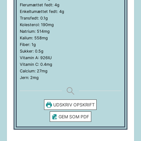
Flerumættet fedt:
4
g
Enkeltumættet fedt:
4
g
Transfedt:
0.1
g
Kolesterol:
190
mg
Natrium:
514
mg
Kalium:
558
mg
Fiber:
1
g
Sukker:
0.5
g
Vitamin A:
926
IU
Vitamin C:
0.4
mg
Calcium:
27
mg
Jern:
2
mg
UDSKRIV OPSKRIFT
GEM SOM PDF