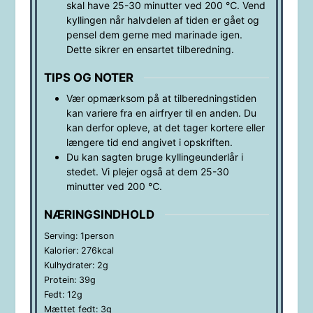
skal have 25-30 minutter ved 200 ℃. Vend
kyllingen når halvdelen af tiden er gået og
pensel dem gerne med marinade igen.
Dette sikrer en ensartet tilberedning.
TIPS OG NOTER
Vær opmærksom på at tilberedningstiden
kan variere fra en airfryer til en anden. Du
kan derfor opleve, at det tager kortere eller
længere tid end angivet i opskriften.
Du kan sagten bruge kyllingeunderlår i
stedet. Vi plejer også at dem 25-30
minutter ved 200
℃.
NÆRINGSINDHOLD
Serving:
1
person
Kalorier:
276
kcal
Kulhydrater:
2
g
Protein:
39
g
Fedt:
12
g
Mættet fedt:
3
g