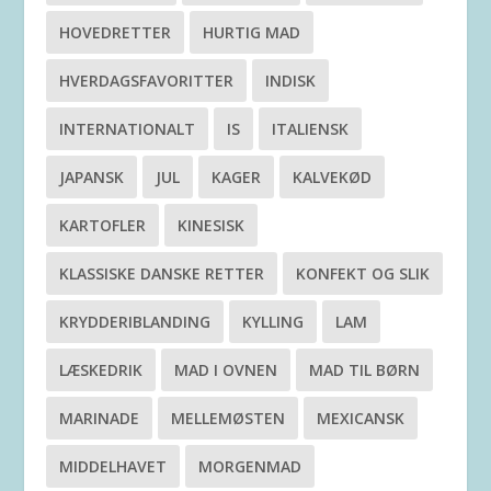
HOVEDRETTER
HURTIG MAD
HVERDAGSFAVORITTER
INDISK
INTERNATIONALT
IS
ITALIENSK
JAPANSK
JUL
KAGER
KALVEKØD
KARTOFLER
KINESISK
KLASSISKE DANSKE RETTER
KONFEKT OG SLIK
KRYDDERIBLANDING
KYLLING
LAM
LÆSKEDRIK
MAD I OVNEN
MAD TIL BØRN
MARINADE
MELLEMØSTEN
MEXICANSK
MIDDELHAVET
MORGENMAD