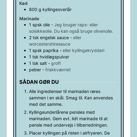
Kød
800
g
kyllingeoverlår
Marinade
1
spsk
olie
-
Jeg bruger raps- eller
solsikkeolie. Du kan også bruge olivenolie.
2
tsk
engelsk sauce
-
eller
worcestershiresauce
1
spsk
paprika
-
eller kyllingekrydderi
1
tsk
hvidløgspulver
1
tsk
salt
-
groft
peber
-
friskkværnet
SÅDAN GØR DU
Alle ingredienser til marinaden røres
sammen i en skål. Smag til. Kan anvendes
med det samme.
Kyllingeunderlårene pensles med
marinaden. Gem evt. lidt marinade til at
pensle med undervejs i tilberredningen.
Placer kyllingen på risten i airfryeren. De