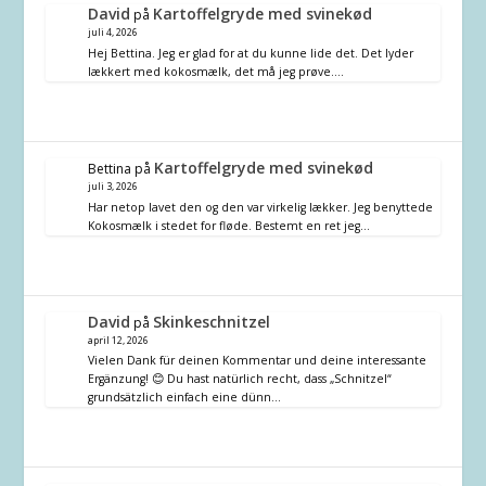
David
Kartoffelgryde med svinekød
på
juli 4, 2026
Hej Bettina. Jeg er glad for at du kunne lide det. Det lyder
lækkert med kokosmælk, det må jeg prøve.…
Kartoffelgryde med svinekød
Bettina
på
juli 3, 2026
Har netop lavet den og den var virkelig lækker. Jeg benyttede
Kokosmælk i stedet for fløde. Bestemt en ret jeg…
David
Skinkeschnitzel
på
april 12, 2026
Vielen Dank für deinen Kommentar und deine interessante
Ergänzung! 😊 Du hast natürlich recht, dass „Schnitzel“
grundsätzlich einfach eine dünn…