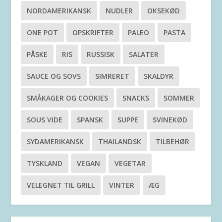
NORDAMERIKANSK
NUDLER
OKSEKØD
ONE POT
OPSKRIFTER
PALEO
PASTA
PÅSKE
RIS
RUSSISK
SALATER
SAUCE OG SOVS
SIMRERET
SKALDYR
SMÅKAGER OG COOKIES
SNACKS
SOMMER
SOUS VIDE
SPANSK
SUPPE
SVINEKØD
SYDAMERIKANSK
THAILANDSK
TILBEHØR
TYSKLAND
VEGAN
VEGETAR
VELEGNET TIL GRILL
VINTER
ÆG