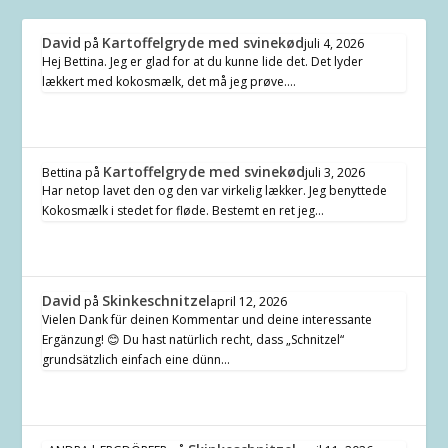
David
Kartoffelgryde med svinekød
på
juli 4, 2026
Hej Bettina. Jeg er glad for at du kunne lide det. Det lyder
lækkert med kokosmælk, det må jeg prøve.…
Kartoffelgryde med svinekød
Bettina
på
juli 3, 2026
Har netop lavet den og den var virkelig lækker. Jeg benyttede
Kokosmælk i stedet for fløde. Bestemt en ret jeg…
David
Skinkeschnitzel
på
april 12, 2026
Vielen Dank für deinen Kommentar und deine interessante
Ergänzung! 😊 Du hast natürlich recht, dass „Schnitzel“
grundsätzlich einfach eine dünn…