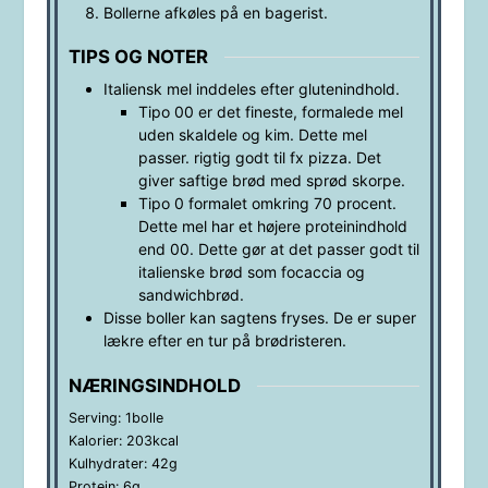
Bollerne afkøles på en bagerist.
TIPS OG NOTER
Italiensk mel inddeles efter glutenindhold.
Tipo 00 er det fineste, formalede mel
uden skaldele og kim. Dette mel
passer. rigtig godt til fx pizza. Det
giver saftige brød med sprød skorpe.
Tipo 0 formalet omkring 70 procent.
Dette mel har et højere proteinindhold
end 00. Dette gør at det passer godt til
italienske brød som focaccia og
sandwichbrød.
Disse boller kan sagtens fryses. De er super
lækre efter en tur på brødristeren.
NÆRINGSINDHOLD
Serving:
1
bolle
Kalorier:
203
kcal
Kulhydrater:
42
g
Protein:
6
g