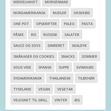
MIDDELHAVET
MORGENMAD
NORDAMERIKANSK
NUDLER
OKSEKØD
ONE POT
OPSKRIFTER
PALEO
PASTA
PÅSKE
RIS
RUSSISK
SALATER
SAUCE OG SOVS
SIMRERET
SKALDYR
SMÅKAGER OG COOKIES
SNACKS
SOMMER
SOUS VIDE
SPANSK
SUPPE
SVINEKØD
SYDAMERIKANSK
THAILANDSK
TILBEHØR
TYSKLAND
VEGAN
VEGETAR
VELEGNET TIL GRILL
VINTER
ÆG