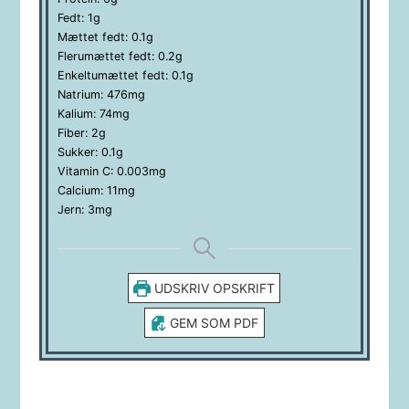
Fedt:
1
g
Mættet fedt:
0.1
g
Flerumættet fedt:
0.2
g
Enkeltumættet fedt:
0.1
g
Natrium:
476
mg
Kalium:
74
mg
Fiber:
2
g
Sukker:
0.1
g
Vitamin C:
0.003
mg
Calcium:
11
mg
Jern:
3
mg
UDSKRIV OPSKRIFT
GEM SOM PDF