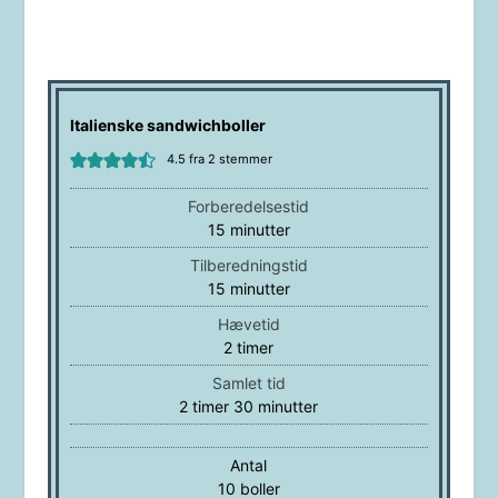
Italienske sandwichboller
4.5
fra
2
stemmer
Forberedelsestid
minutter
15
minutter
Tilberedningstid
minutter
15
minutter
Hævetid
timer
2
timer
Samlet tid
timer
minutter
2
timer
30
minutter
Antal
10
boller