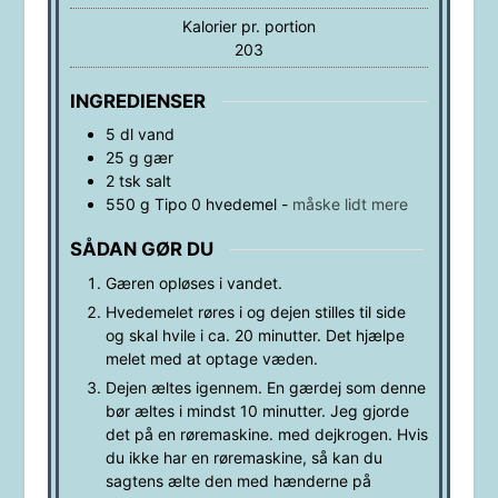
Kalorier pr. portion
203
INGREDIENSER
5
dl
vand
25
g
gær
2
tsk
salt
550
g
Tipo 0 hvedemel
-
måske lidt mere
SÅDAN GØR DU
Gæren opløses i vandet.
Hvedemelet røres i og dejen stilles til side
og skal hvile i ca. 20 minutter. Det hjælpe
melet med at optage væden.
Dejen æltes igennem. En gærdej som denne
bør æltes i mindst 10 minutter. Jeg gjorde
det på en røremaskine. med dejkrogen. Hvis
du ikke har en røremaskine, så kan du
sagtens ælte den med hænderne på