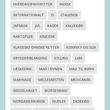
HVERDAGSFAVORITTER
INDISK
INTERNATIONALT
IS
ITALIENSK
JAPANSK
JUL
KAGER
KALVEKØD
KARTOFLER
KINESISK
KLASSISKE DANSKE RETTER
KONFEKT OG SLIK
KRYDDERIBLANDING
KYLLING
LAM
LÆSKEDRIK
MAD I OVNEN
MAD TIL BØRN
MARINADE
MELLEMØSTEN
MEXICANSK
MIDDELHAVET
MORGENMAD
NORDAMERIKANSK
NUDLER
OKSEKØD