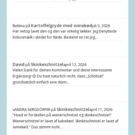
Kartoffelgryde med svinekød
Bettina
på
juli 3, 2026
Har netop lavet den og den var virkelig lækker. Jeg benyttede
Kokosmælk i stedet for fløde. Bestemt en ret jeg…
David
Skinkeschnitzel
på
april 12, 2026
Vielen Dank für deinen Kommentar und deine interessante
Ergänzung! 😊 Du hast natürlich recht, dass „Schnitzel“
grundsätzlich einfach eine dünn…
Skinkeschnitzel
sANDRA bERGDÖRFER
på
april 11, 2026
"Hvad er forskellen på wienerschnitzel og skinkeschnitzel?
Wienerschnitzel er lavet af kalvekød. Skinkeschnitzel er lavet af
svinekød." Das stimmt nicht.…