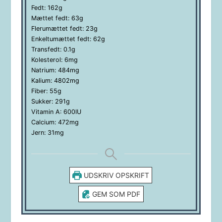
Fedt:
162
g
Mættet fedt:
63
g
Flerumættet fedt:
23
g
Enkeltumættet fedt:
62
g
Transfedt:
0.1
g
Kolesterol:
6
mg
Natrium:
484
mg
Kalium:
4802
mg
Fiber:
55
g
Sukker:
291
g
Vitamin A:
600
IU
Calcium:
472
mg
Jern:
31
mg
UDSKRIV OPSKRIFT
GEM SOM PDF