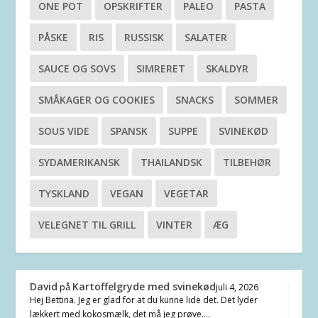
ONE POT
OPSKRIFTER
PALEO
PASTA
PÅSKE
RIS
RUSSISK
SALATER
SAUCE OG SOVS
SIMRERET
SKALDYR
SMÅKAGER OG COOKIES
SNACKS
SOMMER
SOUS VIDE
SPANSK
SUPPE
SVINEKØD
SYDAMERIKANSK
THAILANDSK
TILBEHØR
TYSKLAND
VEGAN
VEGETAR
VELEGNET TIL GRILL
VINTER
ÆG
David
Kartoffelgryde med svinekød
på
juli 4, 2026
Hej Bettina. Jeg er glad for at du kunne lide det. Det lyder
lækkert med kokosmælk, det må jeg prøve.…