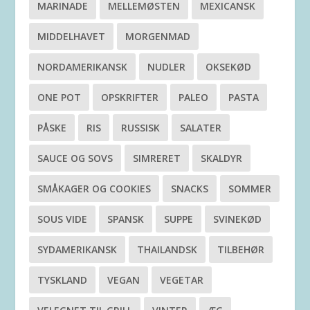
MARINADE
MELLEMØSTEN
MEXICANSK
MIDDELHAVET
MORGENMAD
NORDAMERIKANSK
NUDLER
OKSEKØD
ONE POT
OPSKRIFTER
PALEO
PASTA
PÅSKE
RIS
RUSSISK
SALATER
SAUCE OG SOVS
SIMRERET
SKALDYR
SMÅKAGER OG COOKIES
SNACKS
SOMMER
SOUS VIDE
SPANSK
SUPPE
SVINEKØD
SYDAMERIKANSK
THAILANDSK
TILBEHØR
TYSKLAND
VEGAN
VEGETAR