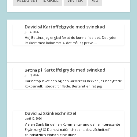
VELEGNET TIL GRILL
VINTER
ÆG
David
Kartoffelgryde med svinekød
på
juli 4, 2026
Hej Bettina. Jeg er glad for at du kunne lide det. Det lyder
lækkert med kokosmælk, det må jeg prøve.…
Kartoffelgryde med svinekød
Bettina
på
juli 3, 2026
Har netop lavet den og den var virkelig lækker. Jeg benyttede
Kokosmælk i stedet for fløde. Bestemt en ret jeg…
David
Skinkeschnitzel
på
april 12, 2026
Vielen Dank für deinen Kommentar und deine interessante
Ergänzung! 😊 Du hast natürlich recht, dass „Schnitzel“
grundsätzlich einfach eine dünn…