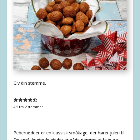
Giv din stemme.
4.5
fra
2
stemmer
Pebernødder er en klassisk småkage, der hører julen til.
De små, krydrede bidder er både nemme at lave og