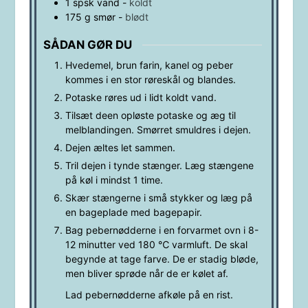
1
spsk
vand
-
koldt
175
g
smør
-
blødt
SÅDAN GØR DU
Hvedemel, brun farin, kanel og peber
kommes i en stor røreskål og blandes.
Potaske røres ud i lidt koldt vand.
Tilsæt deen opløste potaske og æg til
melblandingen. Smørret smuldres i dejen.
Dejen æltes let sammen.
Tril dejen i tynde stænger. Læg stængene
på køl i mindst 1 time.
Skær stængerne i små stykker og læg på
en bageplade med bagepapir.
Bag pebernødderne i en forvarmet ovn i 8-
12 minutter ved 180 ℃ varmluft. De skal
begynde at tage farve. De er stadig bløde,
men bliver sprøde når de er kølet af.
Lad pebernødderne afkøle på en rist.