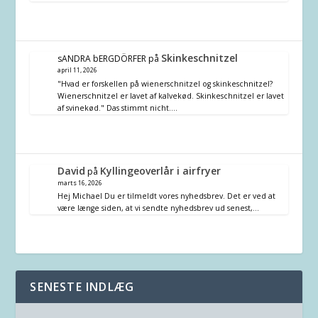
Skinkeschnitzel
sANDRA bERGDÖRFER
på
april 11, 2026
"Hvad er forskellen på wienerschnitzel og skinkeschnitzel?
Wienerschnitzel er lavet af kalvekød. Skinkeschnitzel er lavet
af svinekød." Das stimmt nicht.…
David
Kyllingeoverlår i airfryer
på
marts 16, 2026
Hej Michael Du er tilmeldt vores nyhedsbrev. Det er ved at
være længe siden, at vi sendte nyhedsbrev ud senest,…
SENESTE INDLÆG