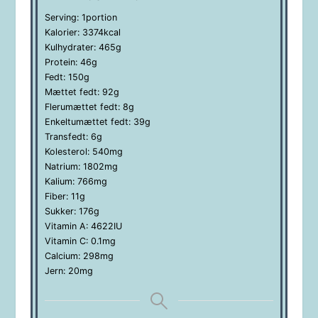
Serving:
1
portion
Kalorier:
3374
kcal
Kulhydrater:
465
g
Protein:
46
g
Fedt:
150
g
Mættet fedt:
92
g
Flerumættet fedt:
8
g
Enkeltumættet fedt:
39
g
Transfedt:
6
g
Kolesterol:
540
mg
Natrium:
1802
mg
Kalium:
766
mg
Fiber:
11
g
Sukker:
176
g
Vitamin A:
4622
IU
Vitamin C:
0.1
mg
Calcium:
298
mg
Jern:
20
mg