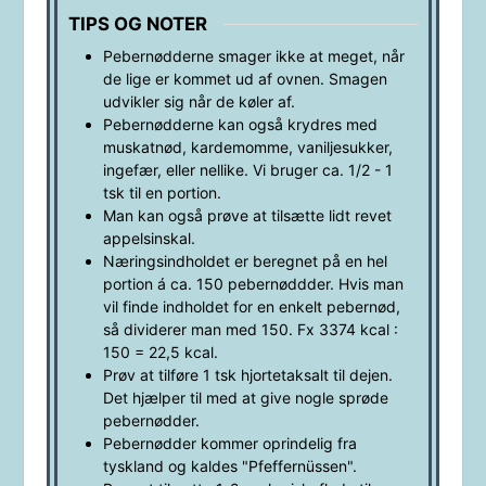
TIPS OG NOTER
Pebernødderne smager ikke at meget, når
de lige er kommet ud af ovnen. Smagen
udvikler sig når de køler af.
Pebernødderne kan også krydres med
muskatnød, kardemomme, vaniljesukker,
ingefær, eller nellike. Vi bruger ca. 1/2 - 1
tsk til en portion.
Man kan også prøve at tilsætte lidt revet
appelsinskal.
Næringsindholdet er beregnet på en hel
portion á ca. 150 pebernøddder. Hvis man
vil finde indholdet for en enkelt pebernød,
så dividerer man med 150. Fx 3374 kcal :
150 = 22,5 kcal.
Prøv at tilføre 1 tsk hjortetaksalt til dejen.
Det hjælper til med at give nogle sprøde
pebernødder.
Pebernødder kommer oprindelig fra
tyskland og kaldes "Pfeffernüssen".