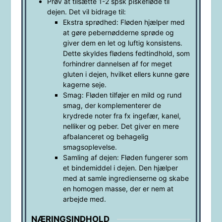
Prøv at tilsætte 1-2 spsk piskefløde til
dejen. Det vil bidrage til:
Ekstra sprødhed: Fløden hjælper med
at gøre pebernødderne sprøde og
giver dem en let og luftig konsistens.
Dette skyldes flødens fedtindhold, som
forhindrer dannelsen af for meget
gluten i dejen, hvilket ellers kunne gøre
kagerne seje.
Smag: Fløden tilføjer en mild og rund
smag, der komplementerer de
krydrede noter fra fx ingefær, kanel,
nelliker og peber. Det giver en mere
afbalanceret og behagelig
smagsoplevelse.
Samling af dejen: Fløden fungerer som
et bindemiddel i dejen. Den hjælper
med at samle ingredienserne og skabe
en homogen masse, der er nem at
arbejde med.
NÆRINGSINDHOLD