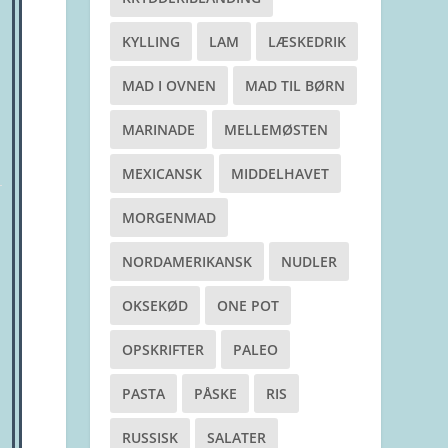
KYLLING
LAM
LÆSKEDRIK
MAD I OVNEN
MAD TIL BØRN
MARINADE
MELLEMØSTEN
MEXICANSK
MIDDELHAVET
MORGENMAD
NORDAMERIKANSK
NUDLER
OKSEKØD
ONE POT
OPSKRIFTER
PALEO
PASTA
PÅSKE
RIS
RUSSISK
SALATER