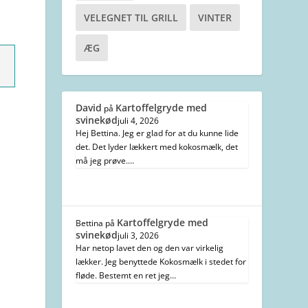
VELEGNET TIL GRILL
VINTER
ÆG
David
Kartoffelgryde med
på
svinekød
juli 4, 2026
Hej Bettina. Jeg er glad for at du kunne lide
det. Det lyder lækkert med kokosmælk, det
må jeg prøve.…
Kartoffelgryde med
Bettina
på
svinekød
juli 3, 2026
Har netop lavet den og den var virkelig
lækker. Jeg benyttede Kokosmælk i stedet for
fløde. Bestemt en ret jeg…