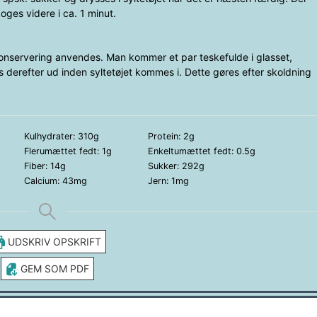
oges videre i ca. 1 minut.
nservering anvendes. Man kommer et par teskefulde i glasset,
derefter ud inden syltetøjet kommes i. Dette gøres efter skoldning
Kulhydrater:
310
g
Protein:
2
g
Flerumættet fedt:
1
g
Enkeltumættet fedt:
0.5
g
Fiber:
14
g
Sukker:
292
g
Calcium:
43
mg
Jern:
1
mg
UDSKRIV OPSKRIFT
GEM SOM PDF