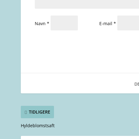
Navn
*
E-mail
*
DE
TIDLIGERE
Hyldeblomstsaft