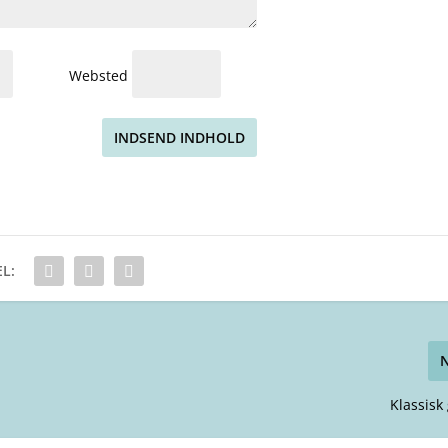
Websted
INDSEND INDHOLD
L:
Klassisk