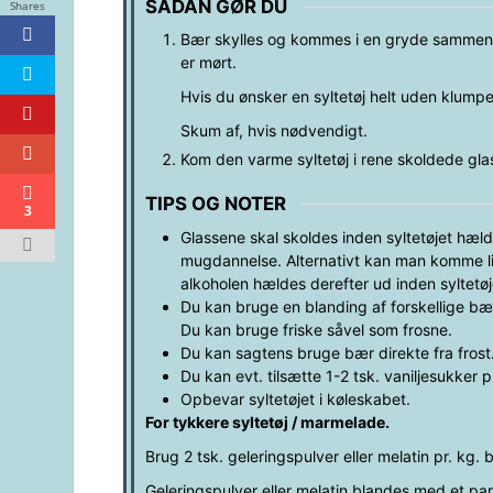
SÅDAN GØR DU
Shares
Bær skylles og kommes i en gryde sammen m
er mørt.
Hvis du ønsker en syltetøj helt uden klumpe
Skum af, hvis nødvendigt.
Kom den varme syltetøj i rene skoldede gl
TIPS OG NOTER
3
Glassene skal skoldes inden syltetøjet hæl
mugdannelse. Alternativt kan man komme lid
alkoholen hældes derefter ud inden syltetø
Du kan bruge en blanding af forskellige bær
Du kan bruge friske såvel som frosne.
Du kan sagtens bruge bær direkte fra frost
Du kan evt. tilsætte 1-2 tsk. vaniljesukker
Opbevar syltetøjet i køleskabet.
For tykkere syltetøj / marmelade.
Brug 2 tsk. geleringspulver eller melatin pr. kg. 
Geleringspulver eller melatin blandes med et par