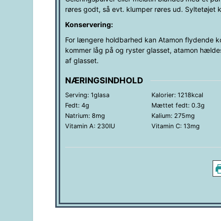
røres godt, så evt. klumper røres ud. Syltetøjet k
Konservering:
For længere holdbarhed kan Atamon flydende ko
kommer låg på og ryster glasset, atamon hældes 
af glasset.
NÆRINGSINDHOLD
Serving:
1
glasa
Kalorier:
1218
kcal
Fedt:
4
g
Mættet fedt:
0.3
g
Natrium:
8
mg
Kalium:
275
mg
Vitamin A:
230
IU
Vitamin C:
13
mg