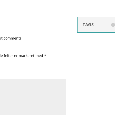
TAGS
out comment
)
e felter er markeret med
*