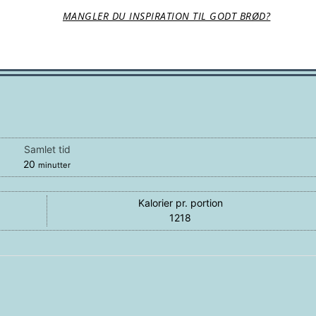
MANGLER DU INSPIRATION TIL GODT BRØD?
Samlet tid
minutter
20
minutter
Kalorier pr. portion
1218