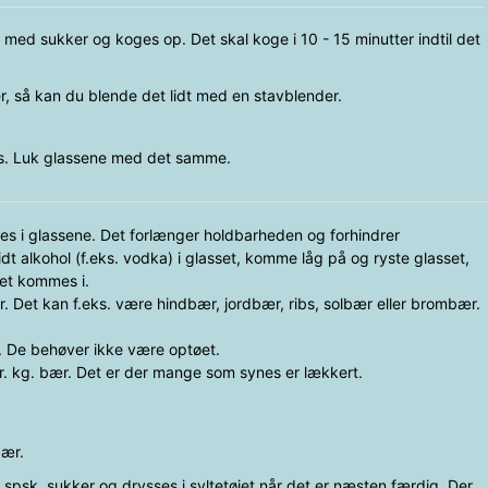
ed sukker og koges op. Det skal koge i 10 - 15 minutter indtil det
r, så kan du blende det lidt med en stavblender.
as. Luk glassene med det samme.
des i glassene. Det forlænger holdbarheden og forhindrer
t alkohol (f.eks. vodka) i glasset, komme låg på og ryste glasset,
jet kommes i.
. Det kan f.eks. være hindbær, jordbær, ribs, solbær eller brombær.
. De behøver ikke være optøet.
 pr. kg. bær. Det er der mange som synes er lækkert.
bær.
 spsk. sukker og drysses i syltetøjet når det er næsten færdig. Der