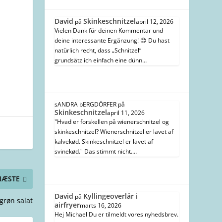
David
Skinkeschnitzel
på
april 12, 2026
Vielen Dank für deinen Kommentar und
deine interessante Ergänzung! 😊 Du hast
natürlich recht, dass „Schnitzel“
grundsätzlich einfach eine dünn…
sANDRA bERGDÖRFER
på
Skinkeschnitzel
april 11, 2026
"Hvad er forskellen på wienerschnitzel og
skinkeschnitzel? Wienerschnitzel er lavet af
kalvekød. Skinkeschnitzel er lavet af
svinekød." Das stimmt nicht.…
NÆSTE
David
Kyllingeoverlår i
på
 grøn salat
airfryer
marts 16, 2026
Hej Michael Du er tilmeldt vores nyhedsbrev.