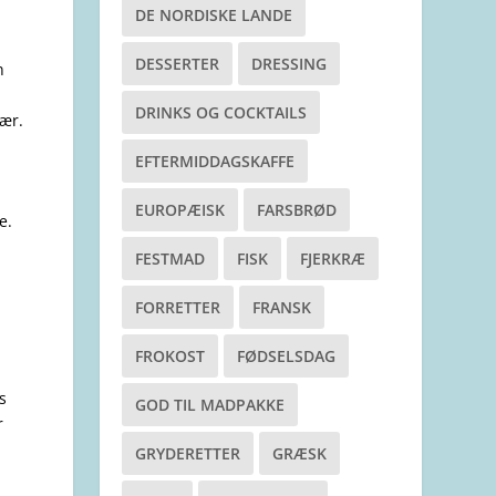
DE NORDISKE LANDE
DESSERTER
DRESSING
n
DRINKS OG COCKTAILS
ær.
EFTERMIDDAGSKAFFE
EUROPÆISK
FARSBRØD
e.
FESTMAD
FISK
FJERKRÆ
FORRETTER
FRANSK
FROKOST
FØDSELSDAG
s
GOD TIL MADPAKKE
r
GRYDERETTER
GRÆSK