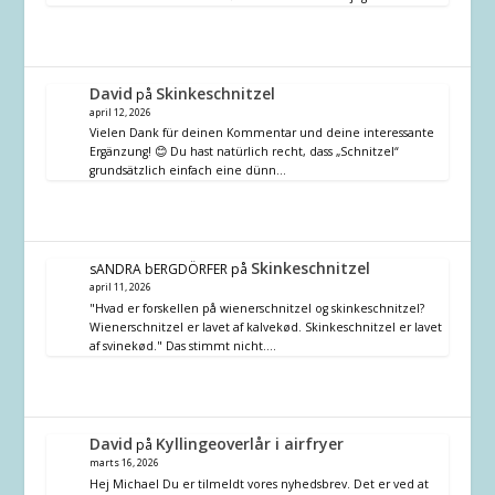
David
Skinkeschnitzel
på
april 12, 2026
Vielen Dank für deinen Kommentar und deine interessante
Ergänzung! 😊 Du hast natürlich recht, dass „Schnitzel“
grundsätzlich einfach eine dünn…
Skinkeschnitzel
sANDRA bERGDÖRFER
på
april 11, 2026
"Hvad er forskellen på wienerschnitzel og skinkeschnitzel?
Wienerschnitzel er lavet af kalvekød. Skinkeschnitzel er lavet
af svinekød." Das stimmt nicht.…
David
Kyllingeoverlår i airfryer
på
marts 16, 2026
Hej Michael Du er tilmeldt vores nyhedsbrev. Det er ved at