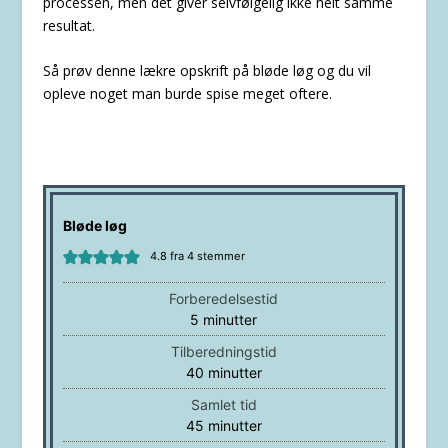
processen, men det giver selvfølgelig ikke helt samme
resultat.
Så prøv denne lækre opskrift på bløde løg og du vil
opleve noget man burde spise meget oftere.
Bløde løg
4.8
fra
4
stemmer
Forberedelsestid
minutter
5
minutter
Tilberedningstid
minutter
40
minutter
Samlet tid
minutter
45
minutter