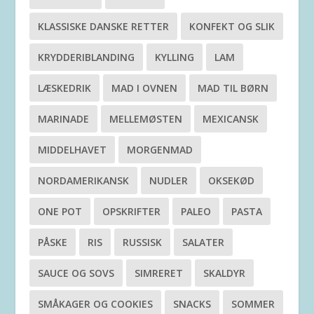
KLASSISKE DANSKE RETTER
KONFEKT OG SLIK
KRYDDERIBLANDING
KYLLING
LAM
LÆSKEDRIK
MAD I OVNEN
MAD TIL BØRN
MARINADE
MELLEMØSTEN
MEXICANSK
MIDDELHAVET
MORGENMAD
NORDAMERIKANSK
NUDLER
OKSEKØD
ONE POT
OPSKRIFTER
PALEO
PASTA
PÅSKE
RIS
RUSSISK
SALATER
SAUCE OG SOVS
SIMRERET
SKALDYR
SMÅKAGER OG COOKIES
SNACKS
SOMMER