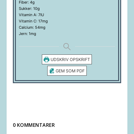
Fiber:
4
g
Sukker:
10
g
Vitamin A:
7
IU
Vitamin C:
17
mg
Calcium:
54
mg
Jern:
1
mg
UDSKRIV OPSKRIFT
GEM SOM PDF
0 KOMMENTARER