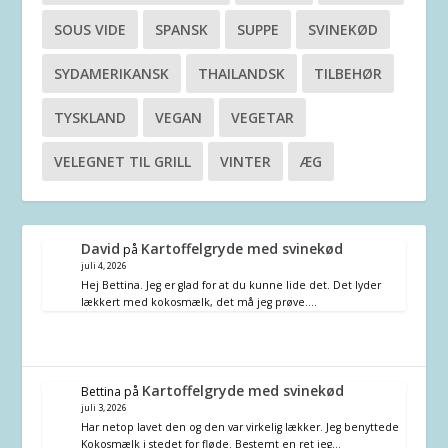
SOUS VIDE
SPANSK
SUPPE
SVINEKØD
SYDAMERIKANSK
THAILANDSK
TILBEHØR
TYSKLAND
VEGAN
VEGETAR
VELEGNET TIL GRILL
VINTER
ÆG
David
Kartoffelgryde med svinekød
på
juli 4, 2026
Hej Bettina. Jeg er glad for at du kunne lide det. Det lyder
lækkert med kokosmælk, det må jeg prøve.…
Kartoffelgryde med svinekød
Bettina
på
juli 3, 2026
Har netop lavet den og den var virkelig lækker. Jeg benyttede
Kokosmælk i stedet for fløde. Bestemt en ret jeg…