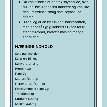
Du kan tilsætte et par tsk soyasauce, hvis
du kan lide løgene lidt mørkere og kan lide
den umami/salt smag som soyasauce
tilfører.
Bløde løg er en klassiker til hakkebøffen,
med er også rigtig lækkert til kogt torsk,
stegt mørbrad, kartoffelmos og mange
andre ting
NÆRINGSINDHOLD
Serving:
1
portion
Kalorier:
151
kcal
Kulhydrater:
21
g
Protein:
3
g
Fedt:
7
g
Mættet fedt:
1
g
Flerumættet fedt:
4
g
Enkeltumættet fedt:
2
g
Transfedt:
1
g
Natrium:
590
mg
Kalium:
335
mg