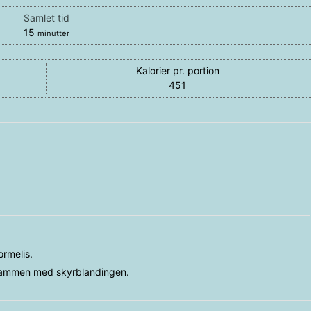
Samlet tid
minutter
15
minutter
Kalorier pr. portion
451
rmelis.
 sammen med skyrblandingen.