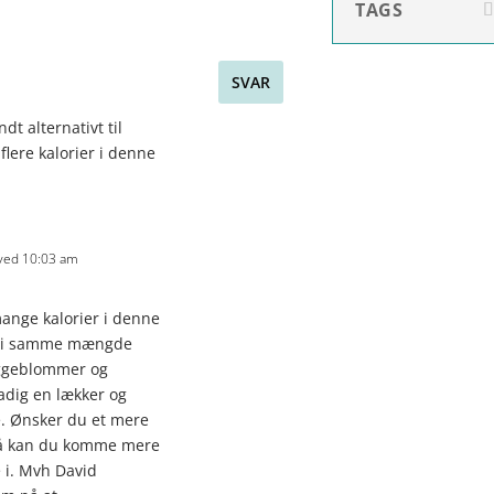
TAGS
SVAR
dt alternativt til
flere kalorier i denne
 ved 10:03 am
mange kalorier i denne
er i samme mængde
ggeblommer og
tadig en lækker og
. Ønsker du et mere
 så kan du komme mere
 i. Mvh David