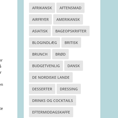
AFRIKANSK
AFTENSMAD
AIRFRYER
AMERIKANSK
ASIATISK
BAGEOPSKRIFTER
BLOGINDLÆG
BRITISK
BRUNCH
BRØD
er
BUDGETVENLIG
DANSK
å
r
DE NORDISKE LANDE
en
DESSERTER
DRESSING
DRINKS OG COCKTAILS
te
EFTERMIDDAGSKAFFE