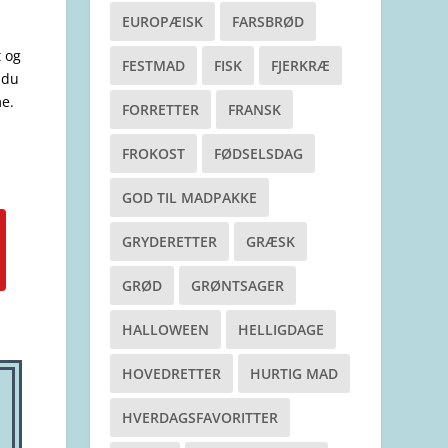
EUROPÆISK
FARSBRØD
t og
FESTMAD
FISK
FJERKRÆ
 du
me.
FORRETTER
FRANSK
FROKOST
FØDSELSDAG
GOD TIL MADPAKKE
GRYDERETTER
GRÆSK
GRØD
GRØNTSAGER
HALLOWEEN
HELLIGDAGE
HOVEDRETTER
HURTIG MAD
HVERDAGSFAVORITTER