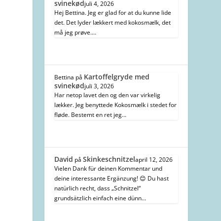
svinekød
juli 4, 2026
Hej Bettina. Jeg er glad for at du kunne lide
det. Det lyder lækkert med kokosmælk, det
må jeg prøve.…
Kartoffelgryde med
Bettina
på
svinekød
juli 3, 2026
Har netop lavet den og den var virkelig
lækker. Jeg benyttede Kokosmælk i stedet for
fløde. Bestemt en ret jeg…
David
Skinkeschnitzel
på
april 12, 2026
Vielen Dank für deinen Kommentar und
deine interessante Ergänzung! 😊 Du hast
natürlich recht, dass „Schnitzel“
grundsätzlich einfach eine dünn…