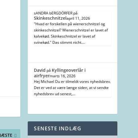
sANDRA bERGDÖRFER
på
Skinkeschnitzel
april 11, 2026
"Hvad er forskellen på wienerschnitzel og
skinkeschnitzel? Wienerschnitzel er lavet af
kalvekød. Skinkeschnitzel er lavet af
svinekød." Das stimmt nicht.…
David
Kyllingeoverlår i
på
airfryer
marts 16, 2026
Hej Michael Du er tilmeldt vores nyhedsbrev.
Det er ved at være længe siden, at vi sendte
nyhedsbrev ud senest,…
SENESTE INDLÆG
NÆSTE