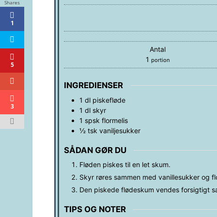
Shares
1
Antal
1
portion
5
INGREDIENSER
1
dl
piskefløde
3
1
dl
skyr
1
spsk
flormelis
½
tsk
vaniljesukker
SÅDAN GØR DU
Fløden piskes til en let skum.
Skyr røres sammen med vanillesukker og flo
Den piskede flødeskum vendes forsigtigt
TIPS OG NOTER