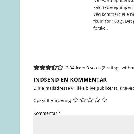
NB. Værd opmærkso
kalorieberegningen e
Ved kommercielle be
“kun” for 100 g. Det
forskel.
3.34 from 3 votes (
2 ratings with
INDSEND EN KOMMENTAR
Din e-mailadresse vil ikke blive publiceret.
Kræved
Opskrift Vurdering
Kommentar
*