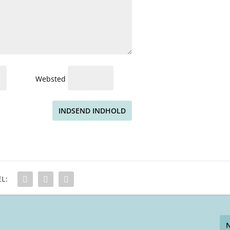
Websted
INDSEND INDHOLD
L: