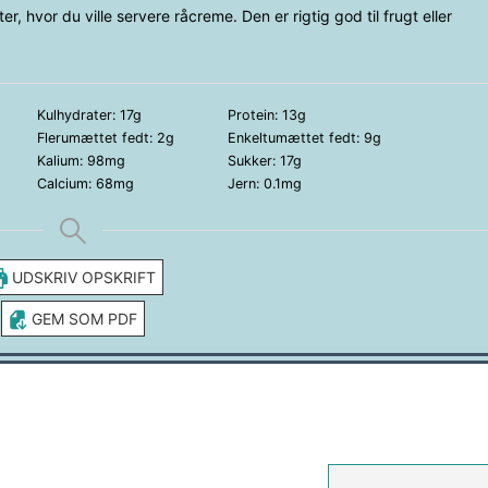
er, hvor du ville servere råcreme. Den er rigtig god til frugt eller
Kulhydrater:
17
g
Protein:
13
g
Flerumættet fedt:
2
g
Enkeltumættet fedt:
9
g
Kalium:
98
mg
Sukker:
17
g
Calcium:
68
mg
Jern:
0.1
mg
UDSKRIV OPSKRIFT
GEM SOM PDF