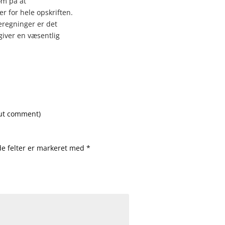
m på at
r for hele opskriften.
regninger er det
 giver en væsentlig
out comment
)
e felter er markeret med
*