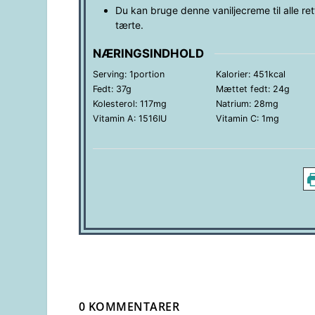
Du kan bruge denne vaniljecreme til alle rett
tærte.
NÆRINGSINDHOLD
Serving:
1
portion
Kalorier:
451
kcal
Fedt:
37
g
Mættet fedt:
24
g
Kolesterol:
117
mg
Natrium:
28
mg
Vitamin A:
1516
IU
Vitamin C:
1
mg
0 KOMMENTARER