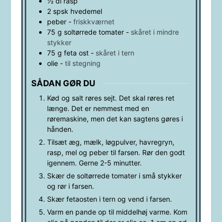
½
dl
rasp
2
spsk
hvedemel
peber
-
friskkværnet
75
g
soltørrede tomater
-
skåret i mindre
stykker
75
g
feta ost
-
skåret i tern
olie
-
til stegning
SÅDAN GØR DU
Kød og salt røres sejt. Det skal røres ret
længe. Det er nemmest med en
røremaskine, men det kan sagtens gøres i
hånden.
Tilsæt æg, mælk, løgpulver, havregryn,
rasp, mel og peber til farsen. Rør den godt
igennem. Gerne 2-5 minutter.
Skær de soltørrede tomater i små stykker
og rør i farsen.
Skær fetaosten i tern og vend i farsen.
Varm en pande op til middelhøj varme. Kom