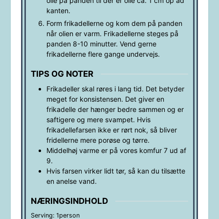
olie på panden til der er olie ca. 1 cm op ad
kanten.
Form frikadellerne og kom dem på panden
når olien er varm. Frikadellerne steges på
panden 8-10 minutter. Vend gerne
frikadellerne flere gange undervejs.
TIPS OG NOTER
Frikadeller skal røres i lang tid. Det betyder
meget for konsistensen. Det giver en
frikadelle der hænger bedre sammen og er
saftigere og mere svampet. Hvis
frikadellefarsen ikke er rørt nok, så bliver
fridellerne mere porøse og tørre.
Middelhøj varme er på vores komfur 7 ud af
9.
Hvis farsen virker lidt tør, så kan du tilsætte
en anelse vand.
NÆRINGSINDHOLD
Serving:
1
person