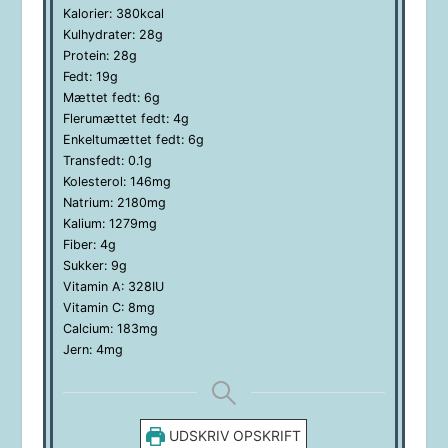
Kalorier:
380
kcal
Kulhydrater:
28
g
Protein:
28
g
Fedt:
19
g
Mættet fedt:
6
g
Flerumættet fedt:
4
g
Enkeltumættet fedt:
6
g
Transfedt:
0.1
g
Kolesterol:
146
mg
Natrium:
2180
mg
Kalium:
1279
mg
Fiber:
4
g
Sukker:
9
g
Vitamin A:
328
IU
Vitamin C:
8
mg
Calcium:
183
mg
Jern:
4
mg
UDSKRIV OPSKRIFT