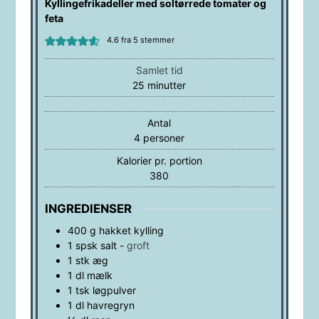
Kyllingefrikadeller med soltørrede tomater og
feta
4.6
fra
5
stemmer
Samlet tid
minutter
25
minutter
Antal
4
personer
Kalorier pr. portion
380
INGREDIENSER
400
g
hakket kylling
1
spsk
salt
-
groft
1
stk
æg
1
dl
mælk
1
tsk
løgpulver
1
dl
havregryn