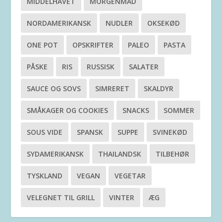
MIDDELHAVET
MORGENMAD
NORDAMERIKANSK
NUDLER
OKSEKØD
ONE POT
OPSKRIFTER
PALEO
PASTA
PÅSKE
RIS
RUSSISK
SALATER
SAUCE OG SOVS
SIMRERET
SKALDYR
SMÅKAGER OG COOKIES
SNACKS
SOMMER
SOUS VIDE
SPANSK
SUPPE
SVINEKØD
SYDAMERIKANSK
THAILANDSK
TILBEHØR
TYSKLAND
VEGAN
VEGETAR
VELEGNET TIL GRILL
VINTER
ÆG