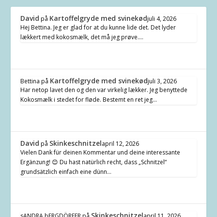
David
Kartoffelgryde med svinekød
på
juli 4, 2026
Hej Bettina. Jeg er glad for at du kunne lide det. Det lyder
lækkert med kokosmælk, det må jeg prøve.…
Kartoffelgryde med svinekød
Bettina
på
juli 3, 2026
Har netop lavet den og den var virkelig lækker. Jeg benyttede
Kokosmælk i stedet for fløde. Bestemt en ret jeg…
David
Skinkeschnitzel
på
april 12, 2026
Vielen Dank für deinen Kommentar und deine interessante
Ergänzung! 😊 Du hast natürlich recht, dass „Schnitzel“
grundsätzlich einfach eine dünn…
Skinkeschnitzel
sANDRA bERGDÖRFER
på
april 11, 2026