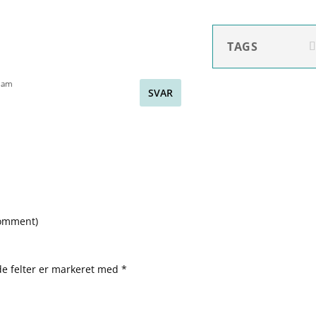
TAGS
4 am
SVAR
comment
)
e felter er markeret med
*