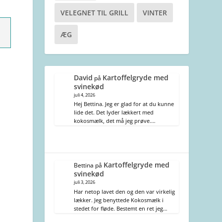
VELEGNET TIL GRILL
VINTER
ÆG
David
Kartoffelgryde med
på
svinekød
juli 4, 2026
Hej Bettina. Jeg er glad for at du kunne
lide det. Det lyder lækkert med
kokosmælk, det må jeg prøve.…
Kartoffelgryde med
Bettina
på
svinekød
juli 3, 2026
Har netop lavet den og den var virkelig
lækker. Jeg benyttede Kokosmælk i
stedet for fløde. Bestemt en ret jeg…