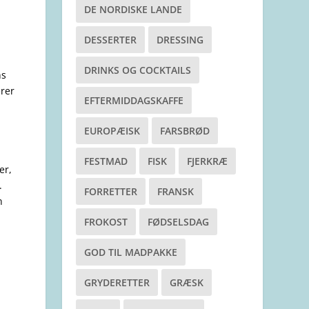
DE NORDISKE LANDE
DESSERTER
DRESSING
DRINKS OG COCKTAILS
ns
erer
EFTERMIDDAGSKAFFE
EUROPÆISK
FARSBRØD
FESTMAD
FISK
FJERKRÆ
er,
.
FORRETTER
FRANSK
n
FROKOST
FØDSELSDAG
GOD TIL MADPAKKE
GRYDERETTER
GRÆSK