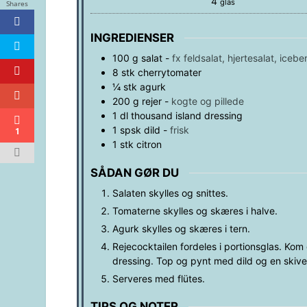
4
glas
Shares
INGREDIENSER
100
g
salat
-
fx feldsalat, hjertesalat, icebe
8
stk
cherrytomater
¼
stk
agurk
200
g
rejer
-
kogte og pillede
1
dl
thousand island dressing
1
spsk
dild
-
frisk
1
1
stk
citron
SÅDAN GØR DU
Salaten skylles og snittes.
Tomaterne skylles og skæres i halve.
Agurk skylles og skæres i tern.
Rejecocktailen fordeles i portionsglas. Kom 
dressing. Top og pynt med dild og en skive 
Serveres med flütes.
TIPS OG NOTER