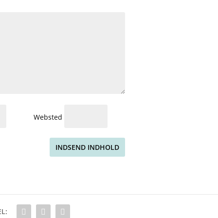
Websted
INDSEND INDHOLD
L: