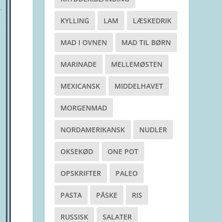
KYLLING
LAM
LÆSKEDRIK
MAD I OVNEN
MAD TIL BØRN
MARINADE
MELLEMØSTEN
MEXICANSK
MIDDELHAVET
MORGENMAD
NORDAMERIKANSK
NUDLER
OKSEKØD
ONE POT
OPSKRIFTER
PALEO
PASTA
PÅSKE
RIS
RUSSISK
SALATER