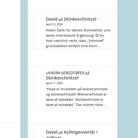
David
Skinkeschnitzel
på
april 12, 2026
Vielen Dank für deinen Kommentar und
deine interessante Ergänzung! 😊 Du
hast natürlich recht, dass „Schnitzel“
grundsätzlich einfach eine dünn…
sANDRA bERGDÖRFER
på
Skinkeschnitzel
april 11, 2026
"Hvad er forskellen på wienerschnitzel
og skinkeschnitzel? Wienerschnitzel er
lavet af kalvekød. Skinkeschnitzel er
lavet af svinekød." Das stimmt nicht.…
David
Kyllingeoverlår i
på
airfryer