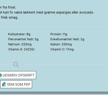
 fra frost.
et kan fx være lækkert med grønne asparges eller avocado.
 frisk smag.
Kulhydrater:
8
g
Protein:
11
g
Flerumættet fedt:
5
g
Enkeltumættet fedt:
2
g
Natrium:
333
mg
Kalium:
335
mg
Vitamin A:
2422
IU
Vitamin C:
17
mg
UDSKRIV OPSKRIFT
GEM SOM PDF