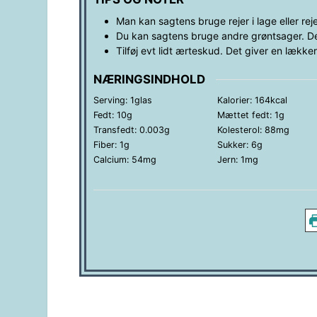
Man kan sagtens bruge rejer i lage eller rejer
Du kan sagtens bruge andre grøntsager. D
Tilføj evt lidt
ærteskud. Det giver en lækker
NÆRINGSINDHOLD
Serving:
1
glas
Kalorier:
164
kcal
Fedt:
10
g
Mættet fedt:
1
g
Transfedt:
0.003
g
Kolesterol:
88
mg
Fiber:
1
g
Sukker:
6
g
Calcium:
54
mg
Jern:
1
mg