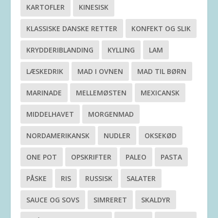
KARTOFLER
KINESISK
KLASSISKE DANSKE RETTER
KONFEKT OG SLIK
KRYDDERIBLANDING
KYLLING
LAM
LÆSKEDRIK
MAD I OVNEN
MAD TIL BØRN
MARINADE
MELLEMØSTEN
MEXICANSK
MIDDELHAVET
MORGENMAD
NORDAMERIKANSK
NUDLER
OKSEKØD
ONE POT
OPSKRIFTER
PALEO
PASTA
PÅSKE
RIS
RUSSISK
SALATER
SAUCE OG SOVS
SIMRERET
SKALDYR