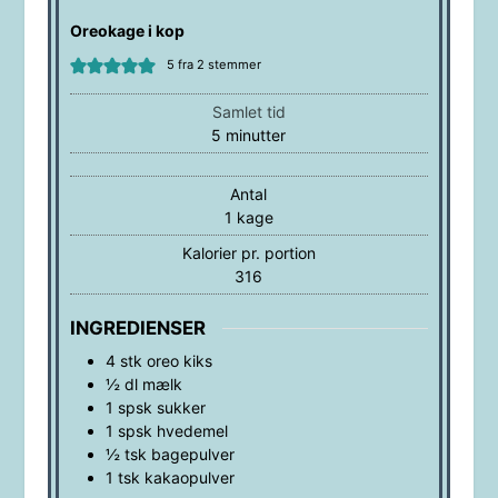
Oreokage i kop
5
fra
2
stemmer
Samlet tid
minutter
5
minutter
Antal
1
kage
Kalorier pr. portion
316
INGREDIENSER
4
stk
oreo kiks
½
dl
mælk
1
spsk
sukker
1
spsk
hvedemel
½
tsk
bagepulver
1
tsk
kakaopulver