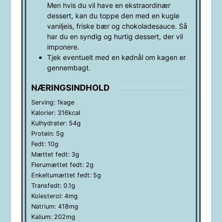
Men hvis du vil have en ekstraordinær
dessert, kan du toppe den med en kugle
vaniljeis, friske bær og chokoladesauce. Så
har du en syndig og hurtig dessert, der vil
imponere.
Tjek eventuelt med en kødnål om kagen er
gennembagt.
NÆRINGSINDHOLD
Serving:
1
kage
Kalorier:
316
kcal
Kulhydrater:
54
g
Protein:
5
g
Fedt:
10
g
Mættet fedt:
3
g
Flerumættet fedt:
2
g
Enkeltumættet fedt:
5
g
Transfedt:
0.1
g
Kolesterol:
4
mg
Natrium:
418
mg
Kalium:
202
mg