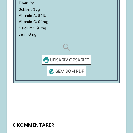
Fiber:
2
g
Sukker:
33
g
Vitamin A:
52
IU
Vitamin C:
0.1
mg
Calcium:
191
mg
Jern:
6
mg
UDSKRIV OPSKRIFT
GEM SOM PDF
0 KOMMENTARER