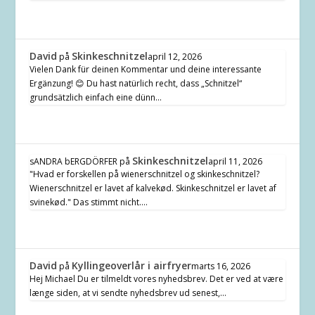
David
Skinkeschnitzel
på
april 12, 2026
Vielen Dank für deinen Kommentar und deine interessante
Ergänzung! 😊 Du hast natürlich recht, dass „Schnitzel“
grundsätzlich einfach eine dünn…
Skinkeschnitzel
sANDRA bERGDÖRFER
på
april 11, 2026
"Hvad er forskellen på wienerschnitzel og skinkeschnitzel?
Wienerschnitzel er lavet af kalvekød. Skinkeschnitzel er lavet af
svinekød." Das stimmt nicht.…
David
Kyllingeoverlår i airfryer
på
marts 16, 2026
Hej Michael Du er tilmeldt vores nyhedsbrev. Det er ved at være
længe siden, at vi sendte nyhedsbrev ud senest,…