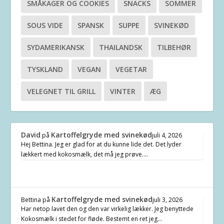
SMÅKAGER OG COOKIES
SNACKS
SOMMER
SOUS VIDE
SPANSK
SUPPE
SVINEKØD
SYDAMERIKANSK
THAILANDSK
TILBEHØR
TYSKLAND
VEGAN
VEGETAR
VELEGNET TIL GRILL
VINTER
ÆG
David
Kartoffelgryde med svinekød
på
juli 4, 2026
Hej Bettina. Jeg er glad for at du kunne lide det. Det lyder
lækkert med kokosmælk, det må jeg prøve.…
Kartoffelgryde med svinekød
Bettina
på
juli 3, 2026
Har netop lavet den og den var virkelig lækker. Jeg benyttede
Kokosmælk i stedet for fløde. Bestemt en ret jeg…