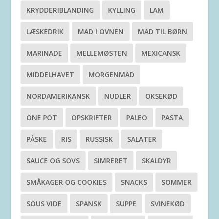
KRYDDERIBLANDING
KYLLING
LAM
LÆSKEDRIK
MAD I OVNEN
MAD TIL BØRN
MARINADE
MELLEMØSTEN
MEXICANSK
MIDDELHAVET
MORGENMAD
NORDAMERIKANSK
NUDLER
OKSEKØD
ONE POT
OPSKRIFTER
PALEO
PASTA
PÅSKE
RIS
RUSSISK
SALATER
SAUCE OG SOVS
SIMRERET
SKALDYR
SMÅKAGER OG COOKIES
SNACKS
SOMMER
SOUS VIDE
SPANSK
SUPPE
SVINEKØD