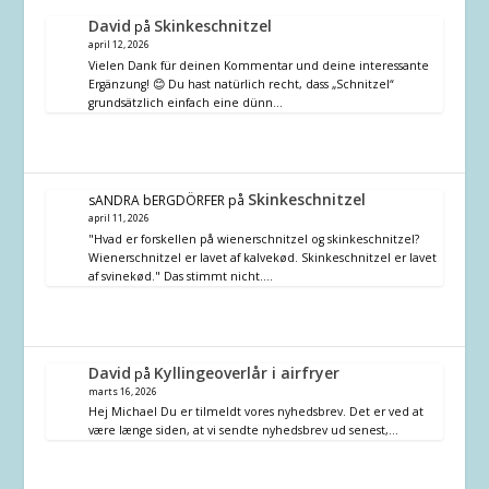
David
Skinkeschnitzel
på
april 12, 2026
Vielen Dank für deinen Kommentar und deine interessante
Ergänzung! 😊 Du hast natürlich recht, dass „Schnitzel“
grundsätzlich einfach eine dünn…
Skinkeschnitzel
sANDRA bERGDÖRFER
på
april 11, 2026
"Hvad er forskellen på wienerschnitzel og skinkeschnitzel?
Wienerschnitzel er lavet af kalvekød. Skinkeschnitzel er lavet
af svinekød." Das stimmt nicht.…
David
Kyllingeoverlår i airfryer
på
marts 16, 2026
Hej Michael Du er tilmeldt vores nyhedsbrev. Det er ved at
være længe siden, at vi sendte nyhedsbrev ud senest,…