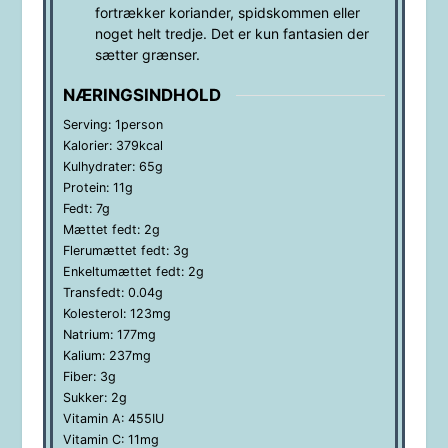
fortrækker koriander, spidskommen eller
noget helt tredje. Det er kun fantasien der
sætter grænser.
NÆRINGSINDHOLD
Serving:
1
person
Kalorier:
379
kcal
Kulhydrater:
65
g
Protein:
11
g
Fedt:
7
g
Mættet fedt:
2
g
Flerumættet fedt:
3
g
Enkeltumættet fedt:
2
g
Transfedt:
0.04
g
Kolesterol:
123
mg
Natrium:
177
mg
Kalium:
237
mg
Fiber:
3
g
Sukker:
2
g
Vitamin A:
455
IU
Vitamin C:
11
mg