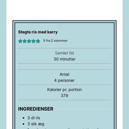
Stegte ris med karry
5
fra
2
stemmer
Samlet tid
minutter
30
minutter
Antal
4
personer
Kalorier pr. portion
379
INGREDIENSER
3
dl
ris
3
stk
æg