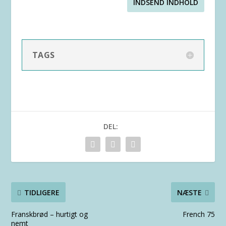
INDSEND INDHOLD
TAGS
DEL:
TIDLIGERE
NÆSTE
Franskbrød – hurtigt og
French 75
nemt