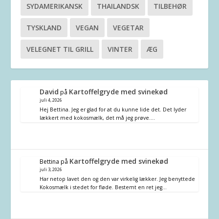
SYDAMERIKANSK
THAILANDSK
TILBEHØR
TYSKLAND
VEGAN
VEGETAR
VELEGNET TIL GRILL
VINTER
ÆG
David
Kartoffelgryde med svinekød
på
juli 4, 2026
Hej Bettina. Jeg er glad for at du kunne lide det. Det lyder
lækkert med kokosmælk, det må jeg prøve.…
Kartoffelgryde med svinekød
Bettina
på
juli 3, 2026
Har netop lavet den og den var virkelig lækker. Jeg benyttede
Kokosmælk i stedet for fløde. Bestemt en ret jeg…