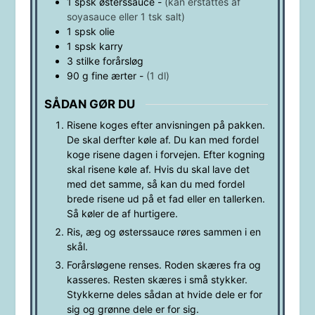
1
spsk
østerssauce
-
(kan erstattes af
soyasauce eller 1 tsk salt)
1
spsk
olie
1
spsk
karry
3
stilke
forårsløg
90
g
fine ærter
-
(1 dl)
SÅDAN GØR DU
Risene koges efter anvisningen på pakken.
De skal derfter køle af. Du kan med fordel
koge risene dagen i forvejen. Efter kogning
skal risene køle af. Hvis du skal lave det
med det samme, så kan du med fordel
brede risene ud på et fad eller en tallerken.
Så køler de af hurtigere.
Ris, æg og østerssauce røres sammen i en
skål.
Forårsløgene renses. Roden skæres fra og
kasseres. Resten skæres i små stykker.
Stykkerne deles sådan at hvide dele er for
sig og grønne dele er for sig.