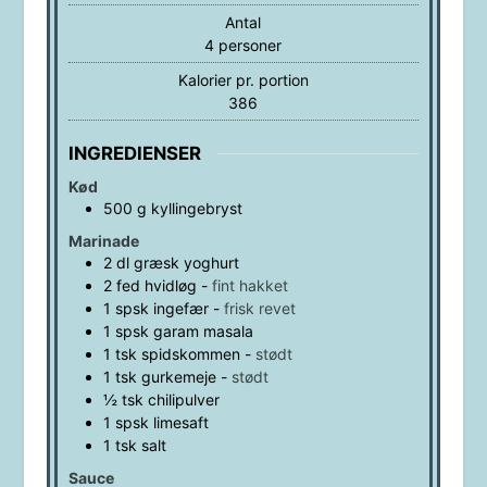
Antal
4
personer
Kalorier pr. portion
386
INGREDIENSER
Kød
500
g
kyllingebryst
Marinade
2
dl
græsk yoghurt
2
fed
hvidløg
-
fint hakket
1
spsk
ingefær
-
frisk revet
1
spsk
garam masala
1
tsk
spidskommen
-
stødt
1
tsk
gurkemeje
-
stødt
½
tsk
chilipulver
1
spsk
limesaft
1
tsk
salt
Sauce