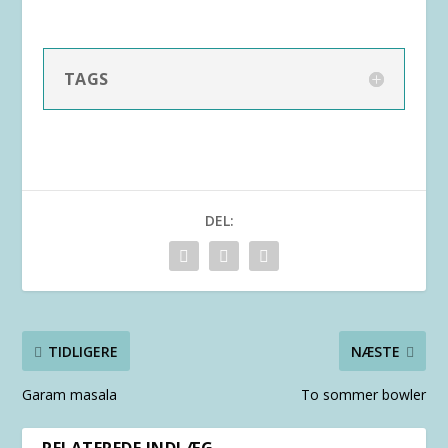
TAGS
DEL:
TIDLIGERE
NÆSTE
Garam masala
To sommer bowler