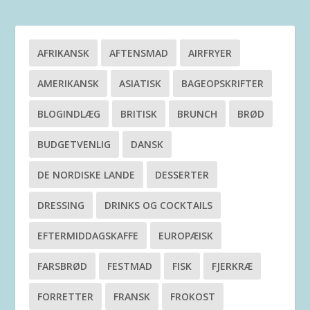
AFRIKANSK
AFTENSMAD
AIRFRYER
AMERIKANSK
ASIATISK
BAGEOPSKRIFTER
BLOGINDLÆG
BRITISK
BRUNCH
BRØD
BUDGETVENLIG
DANSK
DE NORDISKE LANDE
DESSERTER
DRESSING
DRINKS OG COCKTAILS
EFTERMIDDAGSKAFFE
EUROPÆISK
FARSBRØD
FESTMAD
FISK
FJERKRÆ
FORRETTER
FRANSK
FROKOST