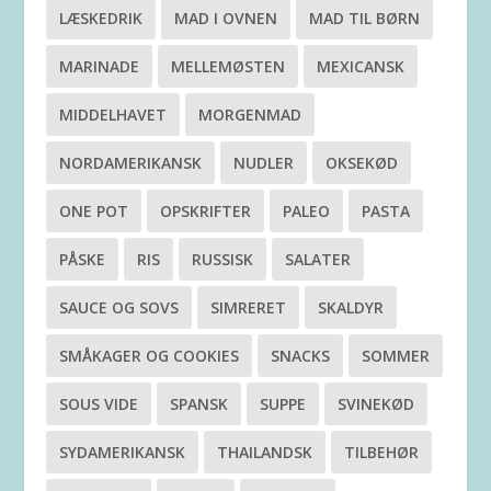
LÆSKEDRIK
MAD I OVNEN
MAD TIL BØRN
MARINADE
MELLEMØSTEN
MEXICANSK
MIDDELHAVET
MORGENMAD
NORDAMERIKANSK
NUDLER
OKSEKØD
ONE POT
OPSKRIFTER
PALEO
PASTA
PÅSKE
RIS
RUSSISK
SALATER
SAUCE OG SOVS
SIMRERET
SKALDYR
SMÅKAGER OG COOKIES
SNACKS
SOMMER
SOUS VIDE
SPANSK
SUPPE
SVINEKØD
SYDAMERIKANSK
THAILANDSK
TILBEHØR