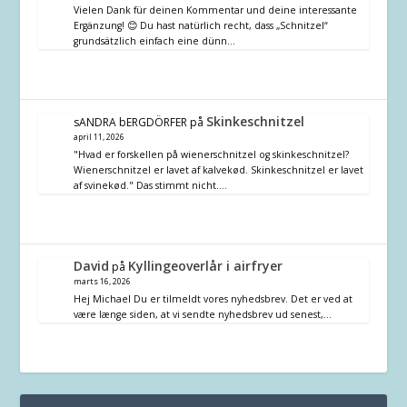
Vielen Dank für deinen Kommentar und deine interessante
Ergänzung! 😊 Du hast natürlich recht, dass „Schnitzel“
grundsätzlich einfach eine dünn…
Skinkeschnitzel
sANDRA bERGDÖRFER
på
april 11, 2026
"Hvad er forskellen på wienerschnitzel og skinkeschnitzel?
Wienerschnitzel er lavet af kalvekød. Skinkeschnitzel er lavet
af svinekød." Das stimmt nicht.…
David
Kyllingeoverlår i airfryer
på
marts 16, 2026
Hej Michael Du er tilmeldt vores nyhedsbrev. Det er ved at
være længe siden, at vi sendte nyhedsbrev ud senest,…