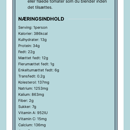
eller flåede tomater som du blender inden
det tilsættes.
NÆRINGSINDHOLD
Serving:
1
person
Kalorier:
386
kcal
Kulhydrater:
13
g
Protein:
34
g
Fedt:
22
g
Mættet fedt:
12
g
Flerumættet fedt:
1
g
Enkeltumættet fedt:
6
g
Transfedt:
0.2
g
Kolesterol:
137
mg
Natrium:
1253
mg
Kalium:
863
mg
Fiber:
2
g
Sukker:
7
g
Vitamin A:
952
IU
Vitamin C:
15
mg
Calcium:
136
mg