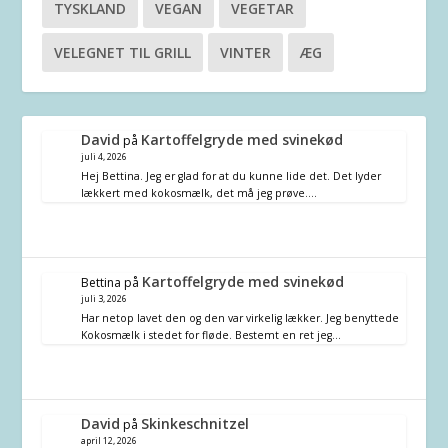
TYSKLAND
VEGAN
VEGETAR
VELEGNET TIL GRILL
VINTER
ÆG
David
Kartoffelgryde med svinekød
på
juli 4, 2026
Hej Bettina. Jeg er glad for at du kunne lide det. Det lyder
lækkert med kokosmælk, det må jeg prøve.…
Kartoffelgryde med svinekød
Bettina
på
juli 3, 2026
Har netop lavet den og den var virkelig lækker. Jeg benyttede
Kokosmælk i stedet for fløde. Bestemt en ret jeg…
David
Skinkeschnitzel
på
april 12, 2026