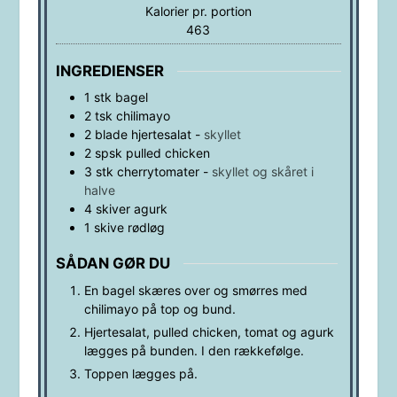
Kalorier pr. portion
463
INGREDIENSER
1
stk
bagel
2
tsk
chilimayo
2
blade
hjertesalat
-
skyllet
2
spsk
pulled chicken
3
stk
cherrytomater
-
skyllet og skåret i
halve
4
skiver
agurk
1
skive
rødløg
SÅDAN GØR DU
En bagel skæres over og smørres med
chilimayo på top og bund.
Hjertesalat, pulled chicken, tomat og agurk
lægges på bunden. I den rækkefølge.
Toppen lægges på.