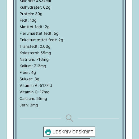
Kalorier:
463
kcal
Kulhydrater:
62
g
Protein:
30
g
Fedt:
10
g
Mættet fedt:
2
g
Flerumættet fedt:
5
g
Enkeltumættet fedt:
2
g
Transfedt:
0.03
g
Kolesterol:
55
mg
Natrium:
716
mg
Kalium:
712
mg
Fiber:
4
g
Sukker:
3
g
Vitamin A:
5177
IU
Vitamin C:
17
mg
Calcium:
55
mg
Jern:
3
mg
UDSKRIV OPSKRIFT