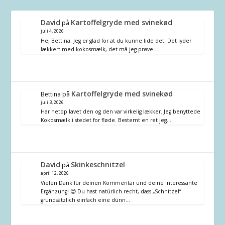
David
Kartoffelgryde med svinekød
på
juli 4, 2026
Hej Bettina. Jeg er glad for at du kunne lide det. Det lyder
lækkert med kokosmælk, det må jeg prøve.…
Kartoffelgryde med svinekød
Bettina
på
juli 3, 2026
Har netop lavet den og den var virkelig lækker. Jeg benyttede
Kokosmælk i stedet for fløde. Bestemt en ret jeg…
David
Skinkeschnitzel
på
april 12, 2026
Vielen Dank für deinen Kommentar und deine interessante
Ergänzung! 😊 Du hast natürlich recht, dass „Schnitzel“
grundsätzlich einfach eine dünn…