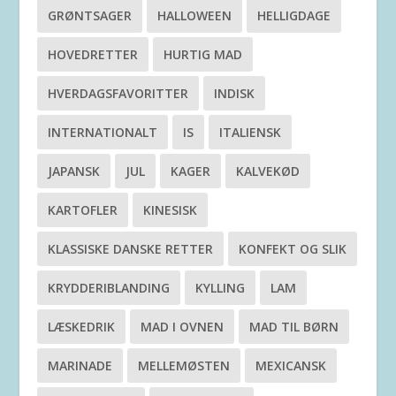
GRØNTSAGER
HALLOWEEN
HELLIGDAGE
HOVEDRETTER
HURTIG MAD
HVERDAGSFAVORITTER
INDISK
INTERNATIONALT
IS
ITALIENSK
JAPANSK
JUL
KAGER
KALVEKØD
KARTOFLER
KINESISK
KLASSISKE DANSKE RETTER
KONFEKT OG SLIK
KRYDDERIBLANDING
KYLLING
LAM
LÆSKEDRIK
MAD I OVNEN
MAD TIL BØRN
MARINADE
MELLEMØSTEN
MEXICANSK