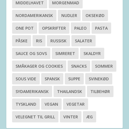
MIDDELHAVET
MORGENMAD
NORDAMERIKANSK
NUDLER
OKSEKØD
ONE POT
OPSKRIFTER
PALEO
PASTA
PÅSKE
RIS
RUSSISK
SALATER
SAUCE OG SOVS
SIMRERET
SKALDYR
SMÅKAGER OG COOKIES
SNACKS
SOMMER
SOUS VIDE
SPANSK
SUPPE
SVINEKØD
SYDAMERIKANSK
THAILANDSK
TILBEHØR
TYSKLAND
VEGAN
VEGETAR
VELEGNET TIL GRILL
VINTER
ÆG