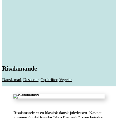
Risalamande
Dansk mad
,
Desserter
,
Opskrifter
,
Vegetar
Risalamande er en klassisk dansk juledessert. Navnet
kommer fra det franske “riz à l’amande”, som betyder