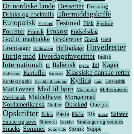
De nordiske lande
Desserter
Dressing
Eftermiddagskaffe
Drinks og cocktails
Europæisk
Festmad
Fisk
Fjerkræ
Farsbrød
Frokost
Forretter
Fransk
Fødselsdag
God til madpakke
Gryderetter
Græsk
Grød
Hovedretter
Grøntsager
Helligdage
Halloween
Hverdagsfavoritter
Hurtig mad
Indisk
Internationalt
Italiensk
Kager
Jul
Is
Japansk
Klassiske danske retter
Kartofler
Kalvekød
Kinesisk
Kylling
Konfekt og slik
Krydderiblanding
Læskedrik
Lam
Mad til børn
Mad i ovnen
Marinade
Mellemøsten
Middelhavet
Morgenmad
Mexicansk
Nordamerikansk
Oksekød
One pot
Nudler
Opskrifter
Pasta
Ris
Salater
Paleo
Påske
Russisk
Sauce og sovs
Småkager og cookies
Simreret
Skaldyr
Snacks
Sommer
Suppe
Spansk
Sous vide