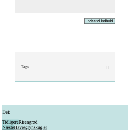
Indsend indhold
Tags
Del:
Tidligere
Risengrød
Næste
Havregrynskugler