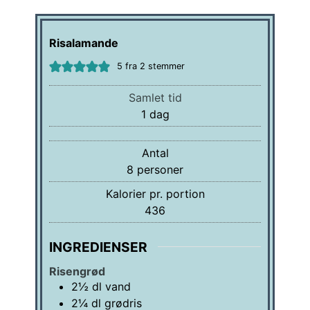
Risalamande
5
fra
2
stemmer
Samlet tid
dag
1
dag
Antal
8
personer
Kalorier pr. portion
436
INGREDIENSER
Risengrød
2½
dl
vand
2¼
dl
grødris