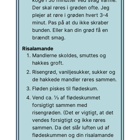
koge i 30 minutter ved svag varme.
Der skal røres i grøden ofte. Jeg
plejer at røre i grøden hvert 3-4
minut. Pas på at du ikke skraber
bunden. Eller kan din grød få en
brændt smag.
Risalamande
Mandlerne skoldes, smuttes og
hakkes groft.
Risengrød, vaniljesukker, sukker og
de hakkede mandler røres sammen.
Fløden piskes til flødeskum.
Vend ca. ⅓ af flødeskummet
forsigtigt sammen med
risengrøden. (Det er vigtigt, at det
vendes forsigtigt og ikke røres
sammen. Da det slår luften ud af
flødeskummen og din risalamande