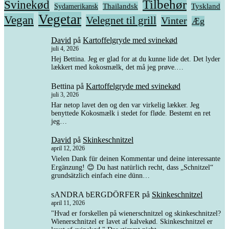
Tilbehør
Svinekød
Thailandsk
Tyskland
Sydamerikansk
Vegetar
Vegan
Velegnet til grill
Vinter
Æg
David
på
Kartoffelgryde med svinekød
juli 4, 2026
Hej Bettina. Jeg er glad for at du kunne lide det. Det lyder
lækkert med kokosmælk, det må jeg prøve.…
Bettina
på
Kartoffelgryde med svinekød
juli 3, 2026
Har netop lavet den og den var virkelig lækker. Jeg
benyttede Kokosmælk i stedet for fløde. Bestemt en ret
jeg…
David
på
Skinkeschnitzel
april 12, 2026
Vielen Dank für deinen Kommentar und deine interessante
Ergänzung! 😊 Du hast natürlich recht, dass „Schnitzel“
grundsätzlich einfach eine dünn…
sANDRA bERGDÖRFER
på
Skinkeschnitzel
april 11, 2026
"Hvad er forskellen på wienerschnitzel og skinkeschnitzel?
Wienerschnitzel er lavet af kalvekød. Skinkeschnitzel er