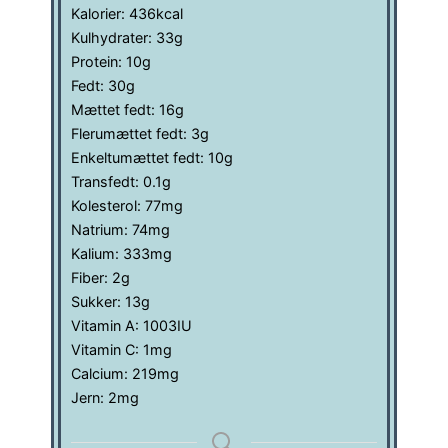
Kalorier:
436
kcal
Kulhydrater:
33
g
Protein:
10
g
Fedt:
30
g
Mættet fedt:
16
g
Flerumættet fedt:
3
g
Enkeltumættet fedt:
10
g
Transfedt:
0.1
g
Kolesterol:
77
mg
Natrium:
74
mg
Kalium:
333
mg
Fiber:
2
g
Sukker:
13
g
Vitamin A:
1003
IU
Vitamin C:
1
mg
Calcium:
219
mg
Jern:
2
mg