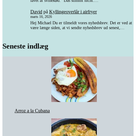
lavet af svinekød." Das stimmt nicht.…
David
på
Kyllingeoverlår i airfryer
marts 16, 2026
Hej Michael Du er tilmeldt vores nyhedsbrev. Det er ved at
være længe siden, at vi sendte nyhedsbrev ud senest,…
Seneste indlæg
Arroz a la Cubana