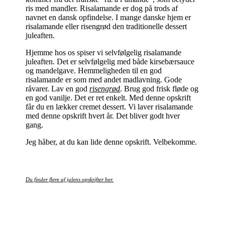
ris med mandler. Risalamande er dog på trods af
navnet en dansk opfindelse. I mange danske hjem er
risalamande eller risengrød den traditionelle dessert
juleaften.
Hjemme hos os spiser vi selvfølgelig risalamande
juleaften. Det er selvfølgelig med både kirsebærsauce
og mandelgave. Hemmeligheden til en god
risalamande er som med andet madlavning. Gode
råvarer. Lav en god
risengrød
. Brug god frisk fløde og
en god vanilje. Det er ret enkelt. Med denne opskrift
får du en lækker cremet dessert. Vi laver risalamande
med denne opskrift hvert år. Det bliver godt hver
gang.
Jeg håber, at du kan lide denne opskrift. Velbekomme.
Du finder flere af julens opskrifter her.