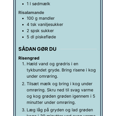
1
l
sødmælk
Risalamande
100
g
mandler
4
tsk
vaniljesukker
2
spsk
sukker
5
dl
piskefløde
SÅDAN GØR DU
Risengrød
Hæld vand og grødris i en
tykbundet gryde. Bring risene i kog
under omrøring.
Tilsæt mælk og bring i kog under
omrøring. Skru ned til svag varme
og kog grøden grøden igennem i 5
minutter under omrøring.
Læg låg på gryden og lad grøden