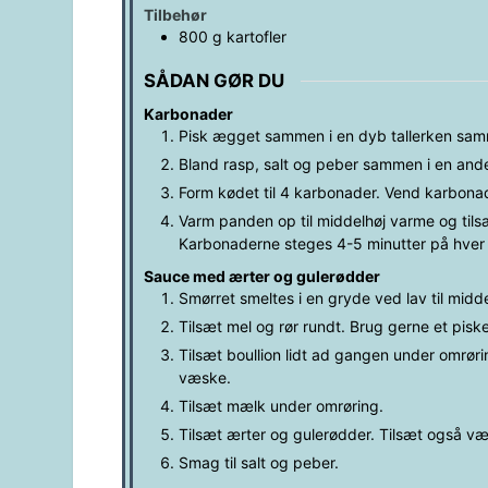
Tilbehør
800
g
kartofler
SÅDAN GØR DU
Karbonader
Pisk ægget sammen i en dyb tallerken sam
Bland rasp, salt og peber sammen i en ande
Form kødet til 4 karbonader. Vend karbonade
Varm panden op til middelhøj varme og til
Karbonaderne steges 4-5 minutter på hver 
Sauce med ærter og gulerødder
Smørret smeltes i en gryde ved lav til midd
Tilsæt mel og rør rundt. Brug gerne et piske
Tilsæt boullion lidt ad gangen under omrøri
væske.
Tilsæt mælk under omrøring.
Tilsæt ærter og gulerødder. Tilsæt også v
Smag til salt og peber.