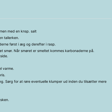
men med en knsp. salt
n tallerken.
rne først i æg og derefter i rasp.
sæt smør. Når smøret er smeltet kommes karbonaderne på.
side.
el varme.
ris.
ng. Sørg for at røre eventuelle klumper ud inden du tilsætter mere
æsken.