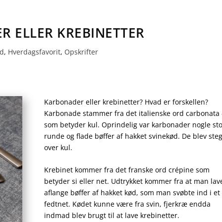
R ELLER KREBINETTER
ad
,
Hverdagsfavorit
,
Opskrifter
Karbonader eller krebinetter? Hvad er forskellen?
Karbonade stammer fra det italienske ord
carbonata
som betyder kul. Oprindelig var karbonader nogle sto
runde og flade bøffer af hakket svinekød. De blev steg
over kul.
Krebinet kommer fra det franske ord
crépine
som
betyder si eller net. Udtrykket kommer fra at man la
aflange bøffer af hakket kød, som man svøbte ind i et
fedtnet. Kødet kunne være fra svin, fjerkræ endda
indmad blev brugt til at lave krebinetter.