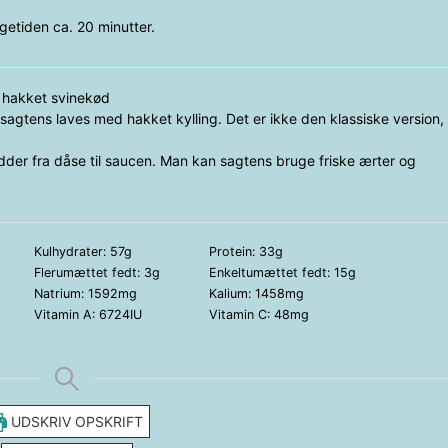
getiden ca. 20 minutter.
 hakket svinekød
 sagtens laves med hakket kylling. Det er ikke den klassiske version,
dder fra dåse til saucen. Man kan sagtens bruge friske ærter og
Kulhydrater:
57
g
Protein:
33
g
Flerumættet fedt:
3
g
Enkeltumættet fedt:
15
g
Natrium:
1592
mg
Kalium:
1458
mg
Vitamin A:
6724
IU
Vitamin C:
48
mg
UDSKRIV OPSKRIFT