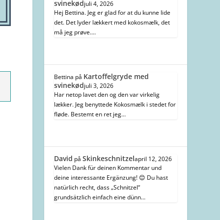
svinekød
juli 4, 2026
Hej Bettina. Jeg er glad for at du kunne lide
det. Det lyder lækkert med kokosmælk, det
må jeg prøve.…
Kartoffelgryde med
Bettina
på
svinekød
juli 3, 2026
Har netop lavet den og den var virkelig
lækker. Jeg benyttede Kokosmælk i stedet for
fløde. Bestemt en ret jeg…
David
Skinkeschnitzel
på
april 12, 2026
Vielen Dank für deinen Kommentar und
deine interessante Ergänzung! 😊 Du hast
natürlich recht, dass „Schnitzel“
grundsätzlich einfach eine dünn…