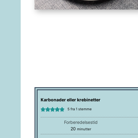
Karbonader eller krebinetter
5
fra 1 stemme
Forberedelsestid
minutter
20
minutter