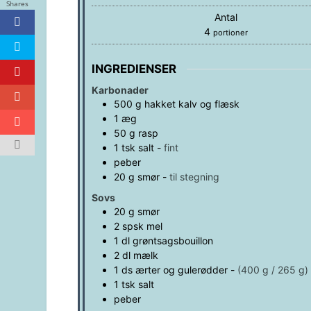
Shares
Antal
4
portioner
INGREDIENSER
Karbonader
500
g
hakket kalv og flæsk
1
æg
50
g
rasp
1
tsk
salt
-
fint
peber
20
g
smør
-
til stegning
Sovs
20
g
smør
2
spsk
mel
1
dl
grøntsagsbouillon
2
dl
mælk
1
ds
ærter og gulerødder
-
(400 g / 265 g)
1
tsk
salt
peber