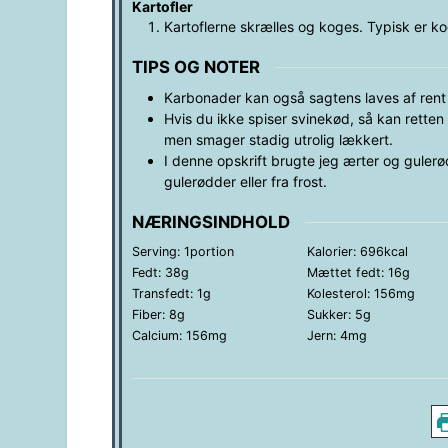
Kartofler
Kartoflerne skrælles og koges. Typisk er ko
TIPS OG NOTER
Karbonader kan også sagtens laves af rent
Hvis du ikke spiser svinekød, så kan retten
men smager stadig utrolig lækkert.
I denne opskrift brugte jeg ærter og gulerø
gulerødder eller fra frost.
NÆRINGSINDHOLD
Serving:
1
portion
Kalorier:
696
kcal
Fedt:
38
g
Mættet fedt:
16
g
Transfedt:
1
g
Kolesterol:
156
mg
Fiber:
8
g
Sukker:
5
g
Calcium:
156
mg
Jern:
4
mg