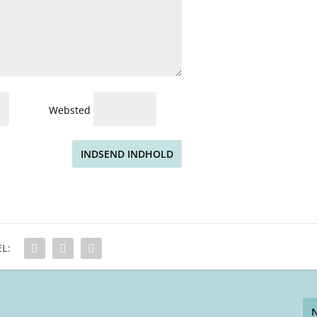
Websted
INDSEND INDHOLD
L: