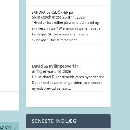
sANDRA bERGDÖRFER
på
Skinkeschnitzel
april 11, 2026
"Hvad er forskellen på wienerschnitzel og
skinkeschnitzel? Wienerschnitzel er lavet af
kalvekød. Skinkeschnitzel er lavet af
svinekød." Das stimmt nicht.…
David
Kyllingeoverlår i
på
airfryer
marts 16, 2026
Hej Michael Du er tilmeldt vores nyhedsbrev.
Det er ved at være længe siden, at vi sendte
nyhedsbrev ud senest,…
SENESTE INDLÆG
NÆSTE