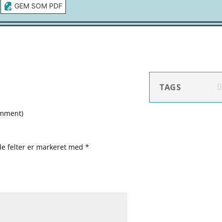
GEM SOM PDF
TAGS
omment
)
e felter er markeret med
*