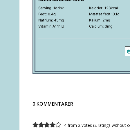
Serving:
1
drink
Kalorier:
123
kcal
Fedt:
0.4
g
Mættet fedt:
0.1
g
Natrium:
45
mg
Kalium:
2
mg
Vitamin A:
11
IU
Calcium:
3
mg
0 KOMMENTARER
4 from 2 votes (
2 ratings without