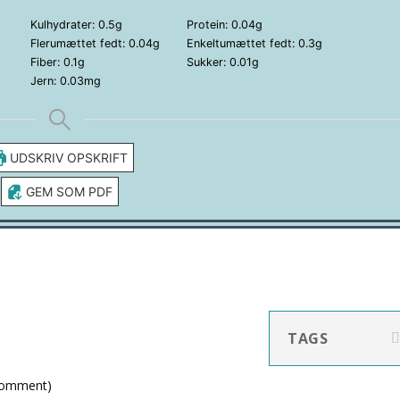
Kulhydrater:
0.5
g
Protein:
0.04
g
Flerumættet fedt:
0.04
g
Enkeltumættet fedt:
0.3
g
Fiber:
0.1
g
Sukker:
0.01
g
Jern:
0.03
mg
UDSKRIV OPSKRIFT
GEM SOM PDF
TAGS
 comment
)