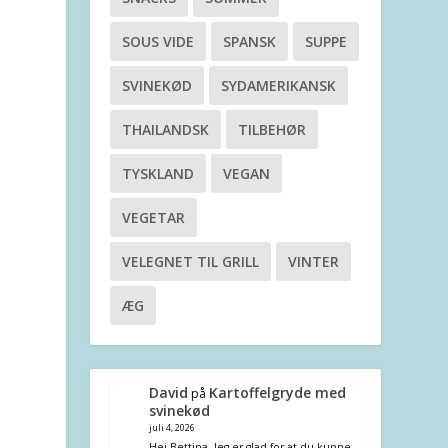
SOUS VIDE
SPANSK
SUPPE
SVINEKØD
SYDAMERIKANSK
THAILANDSK
TILBEHØR
TYSKLAND
VEGAN
VEGETAR
VELEGNET TIL GRILL
VINTER
ÆG
David
Kartoffelgryde med
på
svinekød
juli 4, 2026
Hej Bettina. Jeg er glad for at du kunne