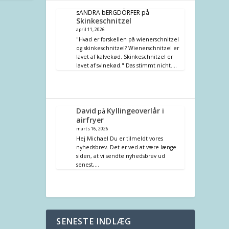
sANDRA bERGDÖRFER
på
Skinkeschnitzel
april 11, 2026
"Hvad er forskellen på wienerschnitzel
og skinkeschnitzel? Wienerschnitzel er
lavet af kalvekød. Skinkeschnitzel er
lavet af svinekød." Das stimmt nicht.…
David
Kyllingeoverlår i
på
airfryer
marts 16, 2026
Hej Michael Du er tilmeldt vores
nyhedsbrev. Det er ved at være længe
siden, at vi sendte nyhedsbrev ud
senest,…
SENESTE INDLÆG