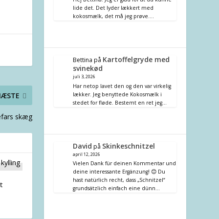
lide det. Det lyder lækkert med
kokosmælk, det må jeg prøve.…
Kartoffelgryde med
Bettina
på
svinekød
juli 3, 2026
Har netop lavet den og den var virkelig
lækker. Jeg benyttede Kokosmælk i
NÆSTE
stedet for fløde. Bestemt en ret jeg…
efars skæg
David
Skinkeschnitzel
på
april 12, 2026
Vielen Dank für deinen Kommentar und
deine interessante Ergänzung! 😊 Du
hast natürlich recht, dass „Schnitzel“
t
grundsätzlich einfach eine dünn…