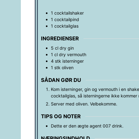
1 cocktailshaker
1 cocktailpind
1 cocktailglas
INGREDIENSER
5
cl
dry gin
1
cl
dry vermouth
4
stk
isterninger
1
stk
oliven
SÅDAN GØR DU
Kom isterninger, gin og vermouth i en shake
cocktailglas, så isterningerne ikke kommer
Server med oliven. Velbekomme.
TIPS OG NOTER
Dette er den ægte agent 007 drink.
NÆRINGSINDHOLD