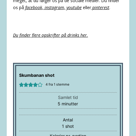
meget, at du følger os på de sociale medier. Du finder
os på
facebook
,
instagram
,
youtube
eller
pinterest
.
Du finder flere opskrifter på drinks her.
Skumbanan shot
4
fra 1 stemme
Samlet tid
minutter
5
minutter
Antal
1
shot
Kalorier pr. portion