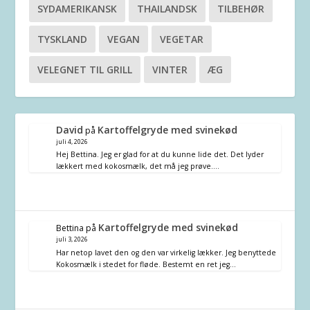
SYDAMERIKANSK
THAILANDSK
TILBEHØR
TYSKLAND
VEGAN
VEGETAR
VELEGNET TIL GRILL
VINTER
ÆG
David
Kartoffelgryde med svinekød
på
juli 4, 2026
Hej Bettina. Jeg er glad for at du kunne lide det. Det lyder
lækkert med kokosmælk, det må jeg prøve.…
Kartoffelgryde med svinekød
Bettina
på
juli 3, 2026
Har netop lavet den og den var virkelig lækker. Jeg benyttede
Kokosmælk i stedet for fløde. Bestemt en ret jeg…