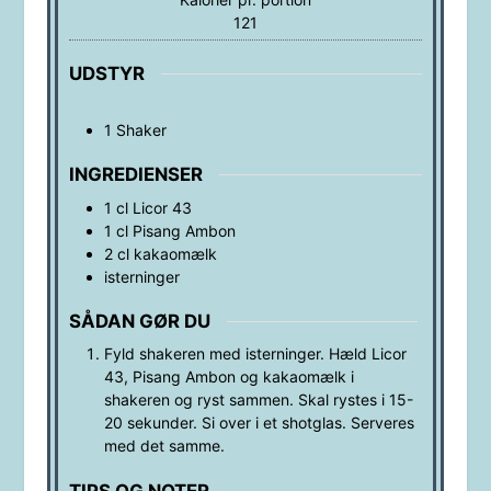
121
UDSTYR
1 Shaker
INGREDIENSER
1
cl
Licor 43
1
cl
Pisang Ambon
2
cl
kakaomælk
isterninger
SÅDAN GØR DU
Fyld shakeren med isterninger. Hæld Licor
43, Pisang Ambon og kakaomælk i
shakeren og ryst sammen. Skal rystes i 15-
20 sekunder. Si over i et shotglas. Serveres
med det samme.
TIPS OG NOTER