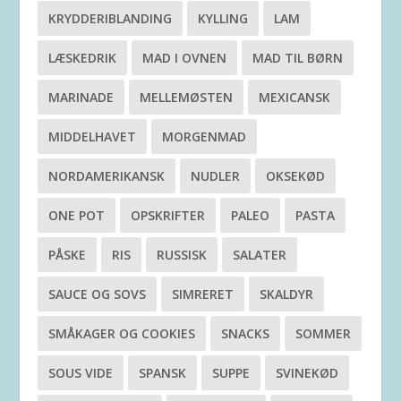
KRYDDERIBLANDING
KYLLING
LAM
LÆSKEDRIK
MAD I OVNEN
MAD TIL BØRN
MARINADE
MELLEMØSTEN
MEXICANSK
MIDDELHAVET
MORGENMAD
NORDAMERIKANSK
NUDLER
OKSEKØD
ONE POT
OPSKRIFTER
PALEO
PASTA
PÅSKE
RIS
RUSSISK
SALATER
SAUCE OG SOVS
SIMRERET
SKALDYR
SMÅKAGER OG COOKIES
SNACKS
SOMMER
SOUS VIDE
SPANSK
SUPPE
SVINEKØD