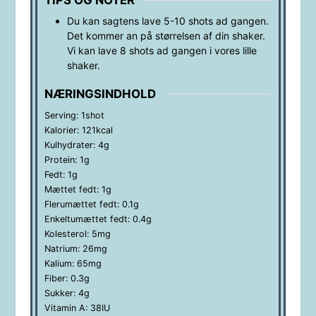
Du kan sagtens lave 5-10 shots ad gangen.
Det kommer an på størrelsen af din shaker.
Vi kan lave 8 shots ad gangen i vores lille
shaker.
NÆRINGSINDHOLD
Serving:
1
shot
Kalorier:
121
kcal
Kulhydrater:
4
g
Protein:
1
g
Fedt:
1
g
Mættet fedt:
1
g
Flerumættet fedt:
0.1
g
Enkeltumættet fedt:
0.4
g
Kolesterol:
5
mg
Natrium:
26
mg
Kalium:
65
mg
Fiber:
0.3
g
Sukker:
4
g
Vitamin A:
38
IU