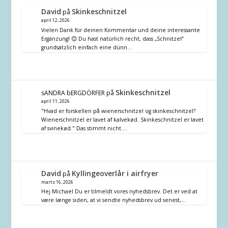
David
Skinkeschnitzel
på
april 12, 2026
Vielen Dank für deinen Kommentar und deine interessante
Ergänzung! 😊 Du hast natürlich recht, dass „Schnitzel“
grundsätzlich einfach eine dünn…
Skinkeschnitzel
sANDRA bERGDÖRFER
på
april 11, 2026
"Hvad er forskellen på wienerschnitzel og skinkeschnitzel?
Wienerschnitzel er lavet af kalvekød. Skinkeschnitzel er lavet
af svinekød." Das stimmt nicht.…
David
Kyllingeoverlår i airfryer
på
marts 16, 2026
Hej Michael Du er tilmeldt vores nyhedsbrev. Det er ved at
være længe siden, at vi sendte nyhedsbrev ud senest,…