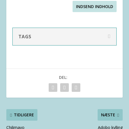
INDSEND INDHOLD
TAGS
DEL:
TIDLIGERE
NÆSTE
Chilimayo
Adobo kylling