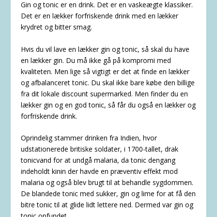
Gin og tonic er en drink. Det er en vaskeægte klassiker.
Det er en lækker forfriskende drink med en lækker
krydret og bitter smag.
Hvis du vil lave en lækker gin og tonic, så skal du have
en lækker gin. Du må ikke gå på kompromi med
kvaliteten. Men lige så vigtigt er det at finde en lækker
og afbalanceret tonic. Du skal ikke bare købe den billige
fra dit lokale discount supermarked. Men finder du en
lækker gin og en god tonic, så får du også en lækker og
forfriskende drink.
Oprindelig stammer drinken fra Indien, hvor
udstationerede britiske soldater, i 1700-tallet, drak
tonicvand for at undgå malaria, da tonic dengang
indeholdt kinin der havde en præventiv effekt mod
malaria og også blev brugt til at behandle sygdommen.
De blandede tonic med sukker, gin og lime for at få den
bitre tonic til at glide lidt lettere ned. Dermed var gin og
tonic opfundet.