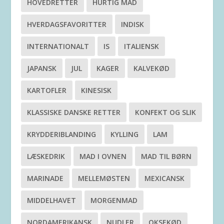
HOVEDRETTER
HURTIG MAD
HVERDAGSFAVORITTER
INDISK
INTERNATIONALT
IS
ITALIENSK
JAPANSK
JUL
KAGER
KALVEKØD
KARTOFLER
KINESISK
KLASSISKE DANSKE RETTER
KONFEKT OG SLIK
KRYDDERIBLANDING
KYLLING
LAM
LÆSKEDRIK
MAD I OVNEN
MAD TIL BØRN
MARINADE
MELLEMØSTEN
MEXICANSK
MIDDELHAVET
MORGENMAD
NORDAMERIKANSK
NUDLER
OKSEKØD