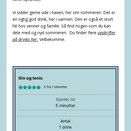
Vi sidder gerne ude i haven, her om sommeren. Det er
en rigtig god drink, her i varmen. Den er også et stort
hit hos venner og familie. Så find nogen som du kan
dele med og nyd sommeren. Du finder flere
opskrifter
på drinks her
.
Velbekomme.
Gin og tonic
5
fra 1 stemme
Samlet tid
minutter
5
minutter
Antal
1
drink