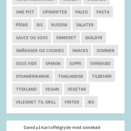
ONE POT
OPSKRIFTER
PALEO
PASTA
PÅSKE
RIS
RUSSISK
SALATER
SAUCE OG SOVS
SIMRERET
SKALDYR
SMÅKAGER OG COOKIES
SNACKS
SOMMER
SOUS VIDE
SPANSK
SUPPE
SVINEKØD
SYDAMERIKANSK
THAILANDSK
TILBEHØR
TYSKLAND
VEGAN
VEGETAR
VELEGNET TIL GRILL
VINTER
ÆG
David
Kartoffelgryde med svinekød
på