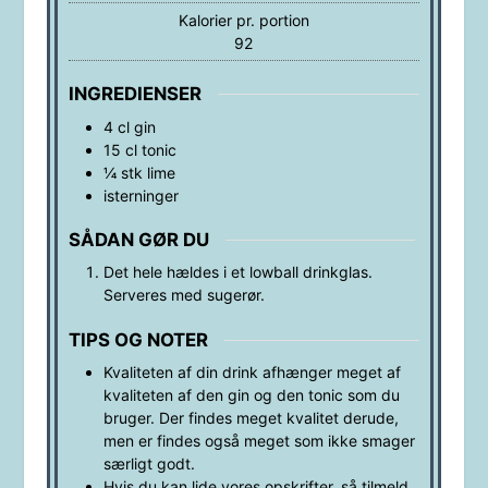
Kalorier pr. portion
92
INGREDIENSER
4
cl
gin
15
cl
tonic
¼
stk
lime
isterninger
SÅDAN GØR DU
Det hele hældes i et lowball drinkglas.
Serveres med sugerør.
TIPS OG NOTER
Kvaliteten af din drink afhænger meget af
kvaliteten af den gin og den tonic som du
bruger. Der findes meget kvalitet derude,
men er findes også meget som ikke smager
særligt godt.
Hvis du kan lide vores opskrifter, så tilmeld