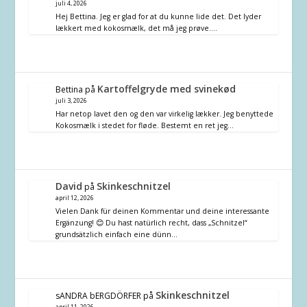
juli 4, 2026
Hej Bettina. Jeg er glad for at du kunne lide det. Det lyder
lækkert med kokosmælk, det må jeg prøve.…
Kartoffelgryde med svinekød
Bettina
på
juli 3, 2026
Har netop lavet den og den var virkelig lækker. Jeg benyttede
Kokosmælk i stedet for fløde. Bestemt en ret jeg…
David
Skinkeschnitzel
på
april 12, 2026
Vielen Dank für deinen Kommentar und deine interessante
Ergänzung! 😊 Du hast natürlich recht, dass „Schnitzel“
grundsätzlich einfach eine dünn…
Skinkeschnitzel
sANDRA bERGDÖRFER
på
april 11, 2026