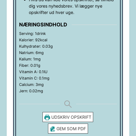
dig vores nyhedsbrev. Vi lægger nye
opskrifter ud hver uge.
NÆRINGSINDHOLD
Serving:
1
drink
Kalorier:
92
kcal
Kulhydrater:
0.03
g
Natrium:
6
mg
Kalium:
1
mg
Fiber:
0.01
g
Vitamin A:
0.1
IU
Vitamin C:
0.1
mg
Calcium:
3
mg
Jern:
0.02
mg
UDSKRIV OPSKRIFT
GEM SOM PDF