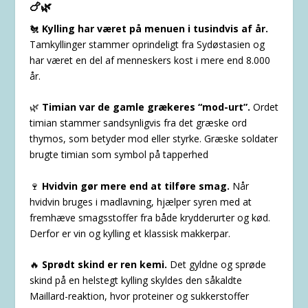
🍗🌿
🐔
Kylling har været på menuen i tusindvis af år.
Tamkyllinger stammer oprindeligt fra Sydøstasien og
har været en del af menneskers kost i mere end 8.000
år.
🌿
Timian var de gamle grækeres “mod-urt”.
Ordet
timian stammer sandsynligvis fra det græske ord
thymos, som betyder mod eller styrke. Græske soldater
brugte timian som symbol på tapperhed
🍷
Hvidvin gør mere end at tilføre smag.
Når
hvidvin bruges i madlavning, hjælper syren med at
fremhæve smagsstoffer fra både krydderurter og kød.
Derfor er vin og kylling et klassisk makkerpar.
🔥
Sprødt skind er ren kemi.
Det gyldne og sprøde
skind på en helstegt kylling skyldes den såkaldte
Maillard-reaktion, hvor proteiner og sukkerstoffer