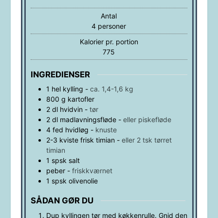
Antal
4
personer
Kalorier pr. portion
775
INGREDIENSER
1
hel kylling
-
ca. 1,4-1,6 kg
800
g
kartofler
2
dl
hvidvin
-
tør
2
dl
madlavningsfløde
-
eller piskefløde
4
fed
hvidløg
-
knuste
2-3
kviste frisk timian
-
eller 2 tsk tørret
timian
1
spsk
salt
peber
-
friskkværnet
1
spsk
olivenolie
SÅDAN GØR DU
Dup kyllingen tør med køkkenrulle. Gnid den