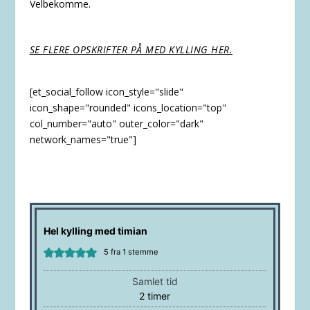
Velbekomme.
SE FLERE OPSKRIFTER PÅ MED KYLLING HER.
[et_social_follow icon_style="slide"
icon_shape="rounded" icons_location="top"
col_number="auto" outer_color="dark"
network_names="true"]
Hel kylling med timian
5
fra 1 stemme
Samlet tid
timer
2
timer