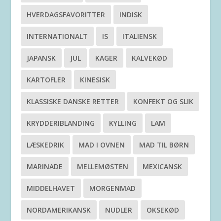
HVERDAGSFAVORITTER
INDISK
INTERNATIONALT
IS
ITALIENSK
JAPANSK
JUL
KAGER
KALVEKØD
KARTOFLER
KINESISK
KLASSISKE DANSKE RETTER
KONFEKT OG SLIK
KRYDDERIBLANDING
KYLLING
LAM
LÆSKEDRIK
MAD I OVNEN
MAD TIL BØRN
MARINADE
MELLEMØSTEN
MEXICANSK
MIDDELHAVET
MORGENMAD
NORDAMERIKANSK
NUDLER
OKSEKØD