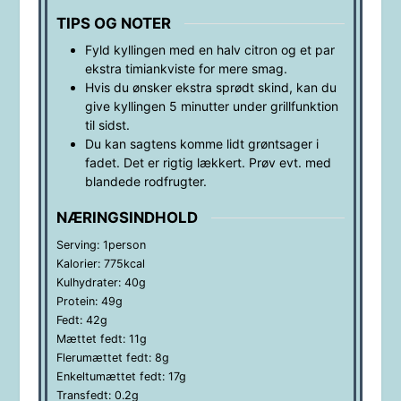
TIPS OG NOTER
Fyld kyllingen med en halv citron og et par
ekstra timiankviste for mere smag.
Hvis du ønsker ekstra sprødt skind, kan du
give kyllingen 5 minutter under grillfunktion
til sidst.
Du kan sagtens komme lidt grøntsager i
fadet. Det er rigtig lækkert. Prøv evt. med
blandede rodfrugter.
NÆRINGSINDHOLD
Serving:
1
person
Kalorier:
775
kcal
Kulhydrater:
40
g
Protein:
49
g
Fedt:
42
g
Mættet fedt:
11
g
Flerumættet fedt:
8
g
Enkeltumættet fedt:
17
g
Transfedt:
0.2
g