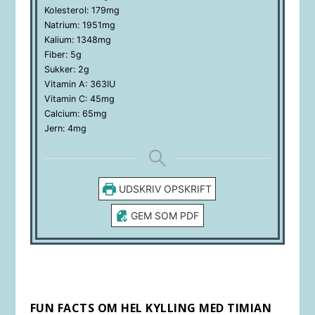
Kolesterol:
179
mg
Natrium:
1951
mg
Kalium:
1348
mg
Fiber:
5
g
Sukker:
2
g
Vitamin A:
363
IU
Vitamin C:
45
mg
Calcium:
65
mg
Jern:
4
mg
UDSKRIV OPSKRIFT
GEM SOM PDF
FUN FACTS OM HEL KYLLING MED TIMIAN