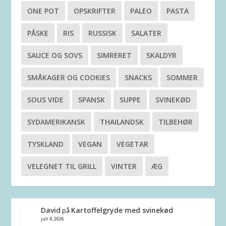
ONE POT
OPSKRIFTER
PALEO
PASTA
PÅSKE
RIS
RUSSISK
SALATER
SAUCE OG SOVS
SIMRERET
SKALDYR
SMÅKAGER OG COOKIES
SNACKS
SOMMER
SOUS VIDE
SPANSK
SUPPE
SVINEKØD
SYDAMERIKANSK
THAILANDSK
TILBEHØR
TYSKLAND
VEGAN
VEGETAR
VELEGNET TIL GRILL
VINTER
ÆG
David
Kartoffelgryde med svinekød
på
juli 4, 2026