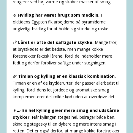
reagerer ved høj varme og skaber masser af smag.
🧄
Hvidløg har været brugt som medicin.
I
oldtidens Egypten fik arbejderne på pyramiderne
angiveligt hvidløg for at holde sig stærke og raske.
🍗
Låret er ofte det saftigste stykke.
Mange tror,
at brystkødet er det bedste, men mange kokke
foretrækker faktisk lårene, fordi de indeholder mere
fedt og derfor forbliver saftige under stegningen.
🌿
Timian og kylling er en klassisk kombination.
Timian er en af de krydderurter, der passer allerbedst til
kylling, fordi dens let jordede og aromatiske smag
komplementerer det milde kød uden at overdøve det.
👨‍🍳
En hel kylling giver mere smag end udskårne
stykker.
Når kyllingen steges hel, bidrager både ben,
skind og stegesky til en dybere og mere intens smag i
retten. Det er også derfor, at mange kokke foretrækker