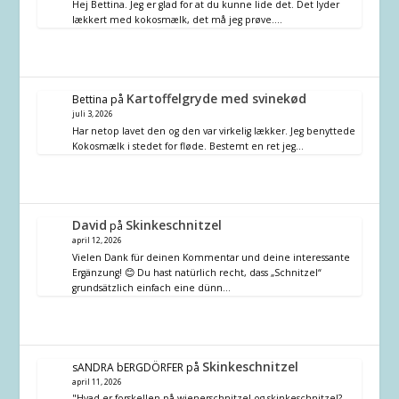
Hej Bettina. Jeg er glad for at du kunne lide det. Det lyder
lækkert med kokosmælk, det må jeg prøve.…
Kartoffelgryde med svinekød
Bettina
på
juli 3, 2026
Har netop lavet den og den var virkelig lækker. Jeg benyttede
Kokosmælk i stedet for fløde. Bestemt en ret jeg…
David
Skinkeschnitzel
på
april 12, 2026
Vielen Dank für deinen Kommentar und deine interessante
Ergänzung! 😊 Du hast natürlich recht, dass „Schnitzel“
grundsätzlich einfach eine dünn…
Skinkeschnitzel
sANDRA bERGDÖRFER
på
april 11, 2026
"Hvad er forskellen på wienerschnitzel og skinkeschnitzel?