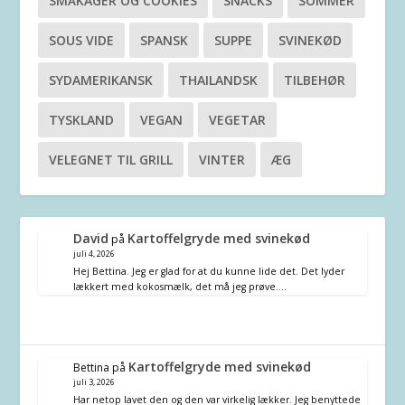
SMÅKAGER OG COOKIES
SNACKS
SOMMER
SOUS VIDE
SPANSK
SUPPE
SVINEKØD
SYDAMERIKANSK
THAILANDSK
TILBEHØR
TYSKLAND
VEGAN
VEGETAR
VELEGNET TIL GRILL
VINTER
ÆG
David
Kartoffelgryde med svinekød
på
juli 4, 2026
Hej Bettina. Jeg er glad for at du kunne lide det. Det lyder
lækkert med kokosmælk, det må jeg prøve.…
Kartoffelgryde med svinekød
Bettina
på
juli 3, 2026
Har netop lavet den og den var virkelig lækker. Jeg benyttede