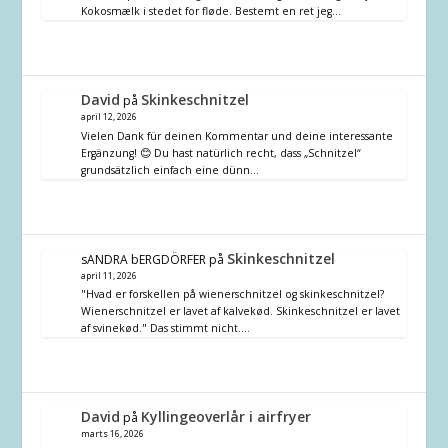
Kokosmælk i stedet for fløde. Bestemt en ret jeg…
David
Skinkeschnitzel
på
april 12, 2026
Vielen Dank für deinen Kommentar und deine interessante
Ergänzung! 😊 Du hast natürlich recht, dass „Schnitzel“
grundsätzlich einfach eine dünn…
Skinkeschnitzel
sANDRA bERGDÖRFER
på
april 11, 2026
"Hvad er forskellen på wienerschnitzel og skinkeschnitzel?
Wienerschnitzel er lavet af kalvekød. Skinkeschnitzel er lavet
af svinekød." Das stimmt nicht.…
David
Kyllingeoverlår i airfryer
på
marts 16, 2026