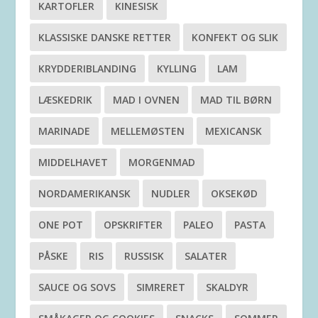
KARTOFLER
KINESISK
KLASSISKE DANSKE RETTER
KONFEKT OG SLIK
KRYDDERIBLANDING
KYLLING
LAM
LÆSKEDRIK
MAD I OVNEN
MAD TIL BØRN
MARINADE
MELLEMØSTEN
MEXICANSK
MIDDELHAVET
MORGENMAD
NORDAMERIKANSK
NUDLER
OKSEKØD
ONE POT
OPSKRIFTER
PALEO
PASTA
PÅSKE
RIS
RUSSISK
SALATER
SAUCE OG SOVS
SIMRERET
SKALDYR