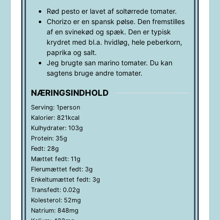
Rød pesto er lavet af soltørrede tomater.
Chorizo er en spansk pølse. Den fremstilles
af en svinekød og spæk. Den er typisk
krydret med bl.a. hvidløg, hele peberkorn,
paprika og salt.
Jeg brugte san marino tomater. Du kan
sagtens bruge andre tomater.
NÆRINGSINDHOLD
Serving:
1
person
Kalorier:
821
kcal
Kulhydrater:
103
g
Protein:
35
g
Fedt:
28
g
Mættet fedt:
11
g
Flerumættet fedt:
3
g
Enkeltumættet fedt:
3
g
Transfedt:
0.02
g
Kolesterol:
52
mg
Natrium:
848
mg