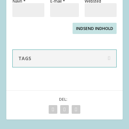
Navn
*
E-mail
*
Websted
INDSEND INDHOLD
TAGS
DEL: