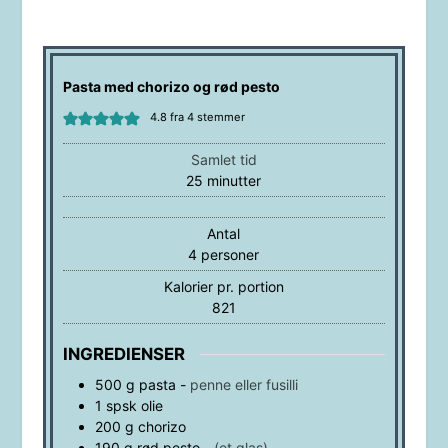
Pasta med chorizo og rød pesto
4.8
fra
4
stemmer
Samlet tid
minutter
25
minutter
Antal
4
personer
Kalorier pr. portion
821
INGREDIENSER
500
g
pasta
-
penne eller fusilli
1
spsk
olie
200
g
chorizo
190
g
rød pesto
-
(et glas)