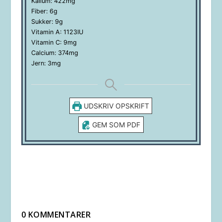
Kalium:
422
mg
Fiber:
6
g
Sukker:
9
g
Vitamin A:
1123
IU
Vitamin C:
9
mg
Calcium:
374
mg
Jern:
3
mg
UDSKRIV OPSKRIFT
GEM SOM PDF
0 KOMMENTARER