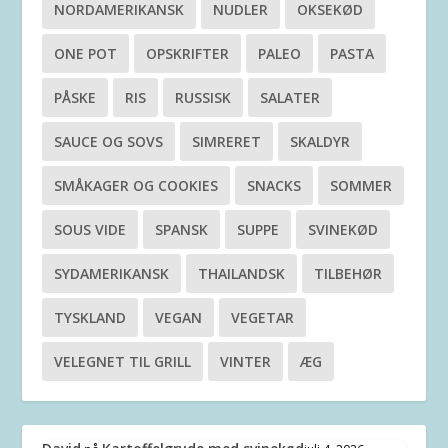
NORDAMERIKANSK
NUDLER
OKSEKØD
ONE POT
OPSKRIFTER
PALEO
PASTA
PÅSKE
RIS
RUSSISK
SALATER
SAUCE OG SOVS
SIMRERET
SKALDYR
SMÅKAGER OG COOKIES
SNACKS
SOMMER
SOUS VIDE
SPANSK
SUPPE
SVINEKØD
SYDAMERIKANSK
THAILANDSK
TILBEHØR
TYSKLAND
VEGAN
VEGETAR
VELEGNET TIL GRILL
VINTER
ÆG