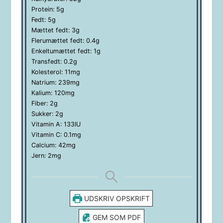
Protein:
5
g
Fedt:
5
g
Mættet fedt:
3
g
Flerumættet fedt:
0.4
g
Enkeltumættet fedt:
1
g
Transfedt:
0.2
g
Kolesterol:
11
mg
Natrium:
239
mg
Kalium:
120
mg
Fiber:
2
g
Sukker:
2
g
Vitamin A:
133
IU
Vitamin C:
0.1
mg
Calcium:
42
mg
Jern:
2
mg
UDSKRIV OPSKRIFT
GEM SOM PDF