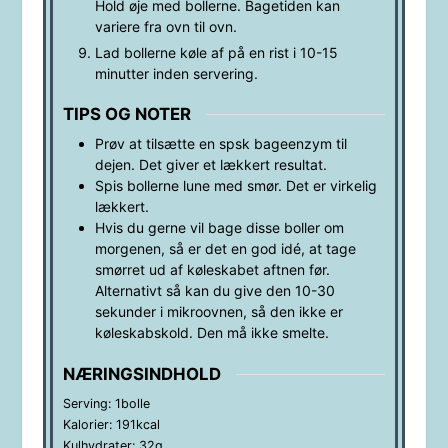
Hold øje med bollerne. Bagetiden kan
variere fra ovn til ovn.
Lad bollerne køle af på en rist i 10-15
minutter inden servering.
TIPS OG NOTER
Prøv at tilsætte en spsk bageenzym til
dejen. Det giver et lækkert resultat.
Spis bollerne lune med smør. Det er virkelig
lækkert.
Hvis du gerne vil bage disse boller om
morgenen, så er det en god idé, at tage
smørret ud af køleskabet aftnen før.
Alternativt så kan du give den 10-30
sekunder i mikroovnen, så den ikke er
køleskabskold. Den må ikke smelte.
NÆRINGSINDHOLD
Serving:
1
bolle
Kalorier:
191
kcal
Kulhydrater:
32
g