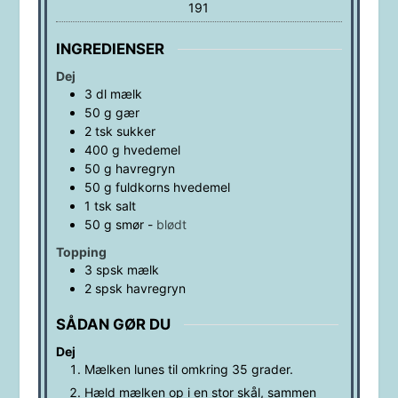
191
INGREDIENSER
Dej
3
dl
mælk
50
g
gær
2
tsk
sukker
400
g
hvedemel
50
g
havregryn
50
g
fuldkorns hvedemel
1
tsk
salt
50
g
smør
-
blødt
Topping
3
spsk
mælk
2
spsk
havregryn
SÅDAN GØR DU
Dej
Mælken lunes til omkring 35 grader.
Hæld mælken op i en stor skål, sammen