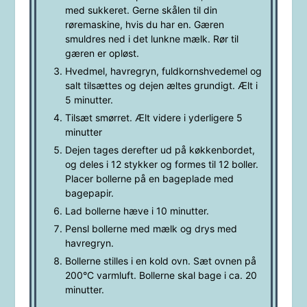
med sukkeret. Gerne skålen til din
røremaskine, hvis du har en. Gæren
smuldres ned i det lunkne mælk. Rør til
gæren er opløst.
Hvedmel, havregryn, fuldkornshvedemel og
salt tilsættes og dejen æltes grundigt. Ælt i
5 minutter.
Tilsæt smørret. Ælt videre i yderligere 5
minutter
Dejen tages derefter ud på køkkenbordet,
og deles i 12 stykker og formes til 12 boller.
Placer bollerne på en bageplade med
bagepapir.
Lad bollerne hæve i 10 minutter.
Pensl bollerne med mælk og drys med
havregryn.
Bollerne stilles i en kold ovn. Sæt ovnen på
200°C varmluft. Bollerne skal bage i ca. 20
minutter.