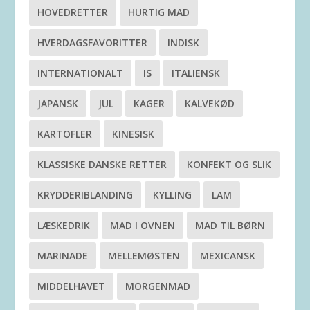
HOVEDRETTER
HURTIG MAD
HVERDAGSFAVORITTER
INDISK
INTERNATIONALT
IS
ITALIENSK
JAPANSK
JUL
KAGER
KALVEKØD
KARTOFLER
KINESISK
KLASSISKE DANSKE RETTER
KONFEKT OG SLIK
KRYDDERIBLANDING
KYLLING
LAM
LÆSKEDRIK
MAD I OVNEN
MAD TIL BØRN
MARINADE
MELLEMØSTEN
MEXICANSK
MIDDELHAVET
MORGENMAD