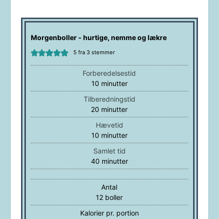
Morgenboller - hurtige, nemme og lækre
5
fra
3
stemmer
Forberedelsestid
minutter
10
minutter
Tilberedningstid
minutter
20
minutter
Hævetid
minutter
10
minutter
Samlet tid
minutter
40
minutter
Antal
12
boller
Kalorier pr. portion