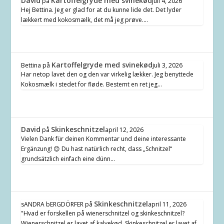
David
Kartoffelgryde med svinekød
på
juli 4, 2026
Hej Bettina. Jeg er glad for at du kunne lide det. Det lyder
lækkert med kokosmælk, det må jeg prøve.…
Kartoffelgryde med svinekød
Bettina
på
juli 3, 2026
Har netop lavet den og den var virkelig lækker. Jeg benyttede
Kokosmælk i stedet for fløde. Bestemt en ret jeg…
David
Skinkeschnitzel
på
april 12, 2026
Vielen Dank für deinen Kommentar und deine interessante
Ergänzung! 😊 Du hast natürlich recht, dass „Schnitzel“
grundsätzlich einfach eine dünn…
Skinkeschnitzel
sANDRA bERGDÖRFER
på
april 11, 2026
"Hvad er forskellen på wienerschnitzel og skinkeschnitzel?
Wienerschnitzel er lavet af kalvekød. Skinkeschnitzel er lavet af