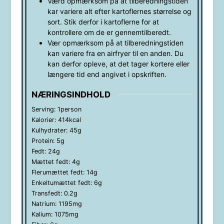
Værd opmærksom på at tilberedningstiden
kar variere alt efter kartoflernes størrelse og
sort. Stik derfor i kartoflerne for at
kontrollere om de er gennemtilberedt.
Vær opmærksom på at tilberedningstiden
kan variere fra en airfryer til en anden. Du
kan derfor opleve, at det tager kortere eller
længere tid end angivet i opskriften.
NÆRINGSINDHOLD
Serving:
1
person
Kalorier:
414
kcal
Kulhydrater:
45
g
Protein:
5
g
Fedt:
24
g
Mættet fedt:
4
g
Flerumættet fedt:
14
g
Enkeltumættet fedt:
6
g
Transfedt:
0.2
g
Natrium:
1195
mg
Kalium:
1075
mg