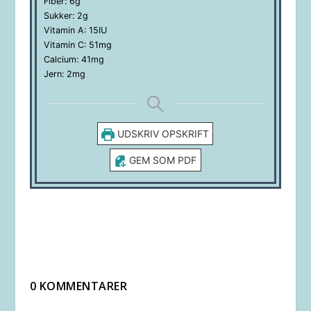
Fiber:
6
g
Sukker:
2
g
Vitamin A:
15
IU
Vitamin C:
51
mg
Calcium:
41
mg
Jern:
2
mg
UDSKRIV OPSKRIFT
GEM SOM PDF
0 KOMMENTARER