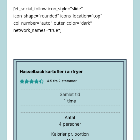
[et_social_follow icon_style="slide"
icon_shape="rounded" icons_location="top"
col_number="auto" outer_color="dark"
network_names="true"]
Hasselback kartofler i airfryer
4.5
fra
2
stemmer
Samlet tid
time
1
time
Antal
4
personer
Kalorier pr. portion