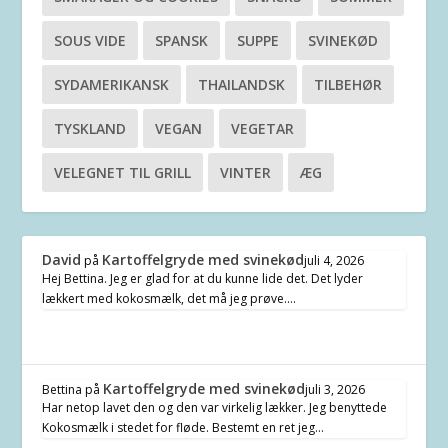
SOUS VIDE
SPANSK
SUPPE
SVINEKØD
SYDAMERIKANSK
THAILANDSK
TILBEHØR
TYSKLAND
VEGAN
VEGETAR
VELEGNET TIL GRILL
VINTER
ÆG
David
Kartoffelgryde med svinekød
på
juli 4, 2026
Hej Bettina. Jeg er glad for at du kunne lide det. Det lyder
lækkert med kokosmælk, det må jeg prøve.…
Kartoffelgryde med svinekød
Bettina
på
juli 3, 2026
Har netop lavet den og den var virkelig lækker. Jeg benyttede
Kokosmælk i stedet for fløde. Bestemt en ret jeg…