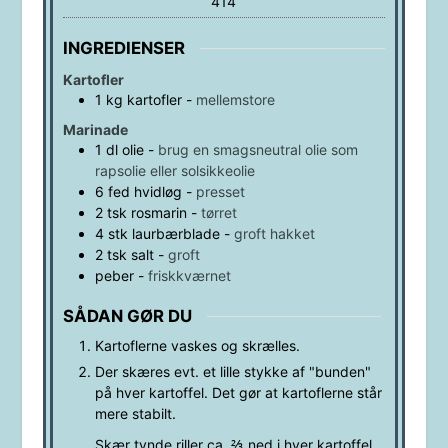
414
INGREDIENSER
Kartofler
1
kg
kartofler
-
mellemstore
Marinade
1
dl
olie
-
brug en smagsneutral olie som
rapsolie eller solsikkeolie
6
fed
hvidløg
-
presset
2
tsk
rosmarin
-
tørret
4
stk
laurbærblade
-
groft hakket
2
tsk
salt
-
groft
peber
-
friskkværnet
SÅDAN GØR DU
Kartoflerne vaskes og skrælles.
Der skæres evt. et lille stykke af "bunden"
på hver kartoffel. Det gør at kartoflerne står
mere stabilt.
Skær tynde riller ca. ⅔ ned i hver kartoffel.