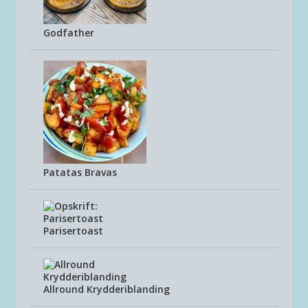
Godfather
Patatas Bravas
Parisertoast
Allround Krydderiblanding