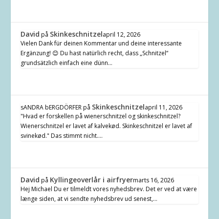
David
Skinkeschnitzel
på
april 12, 2026
Vielen Dank für deinen Kommentar und deine interessante
Ergänzung! 😊 Du hast natürlich recht, dass „Schnitzel“
grundsätzlich einfach eine dünn…
Skinkeschnitzel
sANDRA bERGDÖRFER
på
april 11, 2026
"Hvad er forskellen på wienerschnitzel og skinkeschnitzel?
Wienerschnitzel er lavet af kalvekød. Skinkeschnitzel er lavet af
svinekød." Das stimmt nicht.…
David
Kyllingeoverlår i airfryer
på
marts 16, 2026
Hej Michael Du er tilmeldt vores nyhedsbrev. Det er ved at være
længe siden, at vi sendte nyhedsbrev ud senest,…