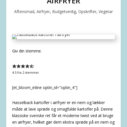
AIRFRYER
Aftensmad
,
Airfryer
,
Budgetvenlig
,
Opskrifter
,
Vegetar
Giv din stemme.
4.5
fra
2
stemmer
[et_bloom_inline optin_id="optin_4"]
Hasselback kartofler i airfryer er en nem og lækker
måde at lave sprøde og smagfulde kartofler på. Denne
klassiske svenske ret får et moderne twist ved at bruge
en airfryer, hvilket gør dem ekstra sprøde på en nem og