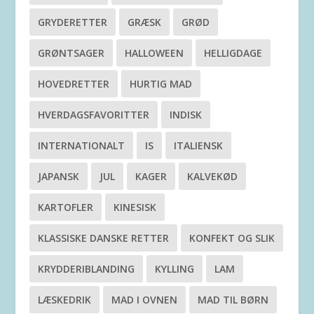
GRYDERETTER
GRÆSK
GRØD
GRØNTSAGER
HALLOWEEN
HELLIGDAGE
HOVEDRETTER
HURTIG MAD
HVERDAGSFAVORITTER
INDISK
INTERNATIONALT
IS
ITALIENSK
JAPANSK
JUL
KAGER
KALVEKØD
KARTOFLER
KINESISK
KLASSISKE DANSKE RETTER
KONFEKT OG SLIK
KRYDDERIBLANDING
KYLLING
LAM
LÆSKEDRIK
MAD I OVNEN
MAD TIL BØRN