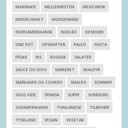
MARINADE
MELLEMØSTEN
MEXICANSK
MIDDELHAVET
MORGENMAD
NORDAMERIKANSK
NUDLER
OKSEKØD
ONE POT
OPSKRIFTER
PALEO
PASTA
PÅSKE
RIS
RUSSISK
SALATER
SAUCE OG SOVS
SIMRERET
SKALDYR
SMÅKAGER OG COOKIES
SNACKS
SOMMER
SOUS VIDE
SPANSK
SUPPE
SVINEKØD
SYDAMERIKANSK
THAILANDSK
TILBEHØR
TYSKLAND
VEGAN
VEGETAR