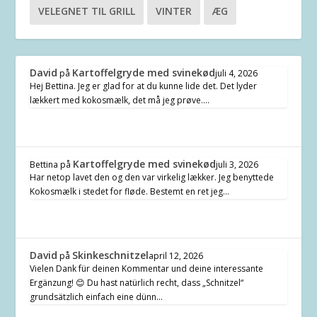
VELEGNET TIL GRILL
VINTER
ÆG
David
Kartoffelgryde med svinekød
på
juli 4, 2026
Hej Bettina. Jeg er glad for at du kunne lide det. Det lyder
lækkert med kokosmælk, det må jeg prøve.…
Kartoffelgryde med svinekød
Bettina
på
juli 3, 2026
Har netop lavet den og den var virkelig lækker. Jeg benyttede
Kokosmælk i stedet for fløde. Bestemt en ret jeg…
David
Skinkeschnitzel
på
april 12, 2026
Vielen Dank für deinen Kommentar und deine interessante
Ergänzung! 😊 Du hast natürlich recht, dass „Schnitzel“
grundsätzlich einfach eine dünn…