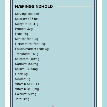
NÆRINGSINDHOLD
Serving:
1
person
Kalorier:
435
kcal
Kulhydrater:
41
g
Protein:
32
g
Fedt:
16
g
Mættet fedt:
4
g
Flerumættet fedt:
2
g
Enkeltumættet fedt:
6
g
Transfedt:
0.01
g
Kolesterol:
89
mg
Natrium:
900
mg
Kalium:
1429
mg
Fiber:
6
g
Sukker:
6
g
Vitamin A:
7134
IU
Vitamin C:
38
mg
Calcium:
59
mg
Jern:
3
mg