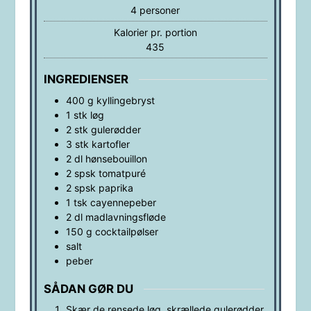
4
personer
Kalorier pr. portion
435
INGREDIENSER
400
g
kyllingebryst
1
stk
løg
2
stk
gulerødder
3
stk
kartofler
2
dl
hønsebouillon
2
spsk
tomatpuré
2
spsk
paprika
1
tsk
cayennepeber
2
dl
madlavningsfløde
150
g
cocktailpølser
salt
peber
SÅDAN GØR DU
Skær de rensede løg, skrællede gulerødder