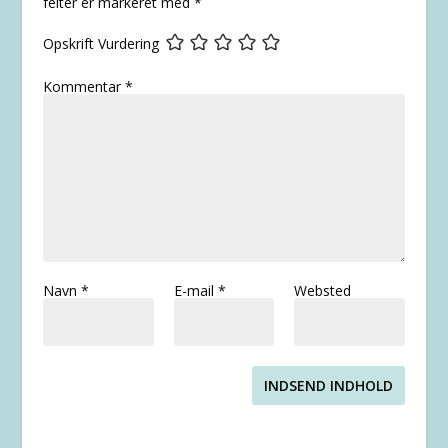
felter er markeret med
*
Opskrift Vurdering
Kommentar
*
Navn
*
E-mail
*
Websted
INDSEND INDHOLD