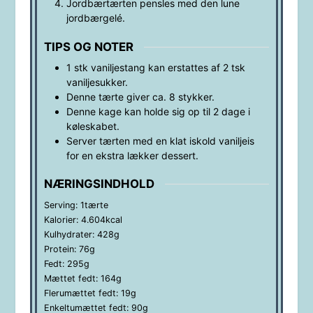
Jordbærtærten pensles med den lune
jordbærgelé.
TIPS OG NOTER
1 stk vaniljestang kan erstattes af 2 tsk
vaniljesukker.
Denne tærte giver ca. 8 stykker.
Denne kage kan holde sig op til 2 dage i
køleskabet.
Server tærten med en klat iskold vaniljeis
for en ekstra lækker dessert.
NÆRINGSINDHOLD
Serving:
1
tærte
Kalorier:
4.604
kcal
Kulhydrater:
428
g
Protein:
76
g
Fedt:
295
g
Mættet fedt:
164
g
Flerumættet fedt:
19
g
Enkeltumættet fedt:
90
g