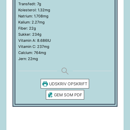
Transfedt:
7
g
Kolesterol:
1.32
mg
Natrium:
1.708
mg
Kalium:
2.27
mg
Fiber:
22
g
Sukker:
234
g
Vitamin A:
8.686
IU
Vitamin C:
237
mg
Calcium:
764
mg
Jern:
22
mg
UDSKRIV OPSKRIFT
GEM SOM PDF