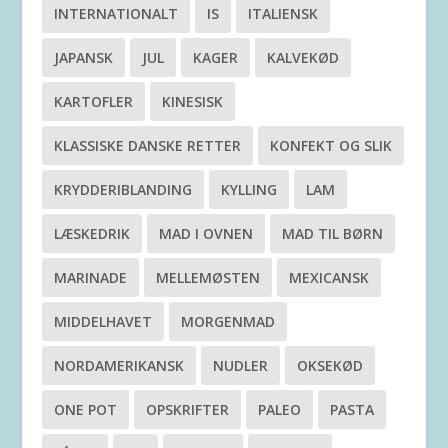
INTERNATIONALT
IS
ITALIENSK
JAPANSK
JUL
KAGER
KALVEKØD
KARTOFLER
KINESISK
KLASSISKE DANSKE RETTER
KONFEKT OG SLIK
KRYDDERIBLANDING
KYLLING
LAM
LÆSKEDRIK
MAD I OVNEN
MAD TIL BØRN
MARINADE
MELLEMØSTEN
MEXICANSK
MIDDELHAVET
MORGENMAD
NORDAMERIKANSK
NUDLER
OKSEKØD
ONE POT
OPSKRIFTER
PALEO
PASTA