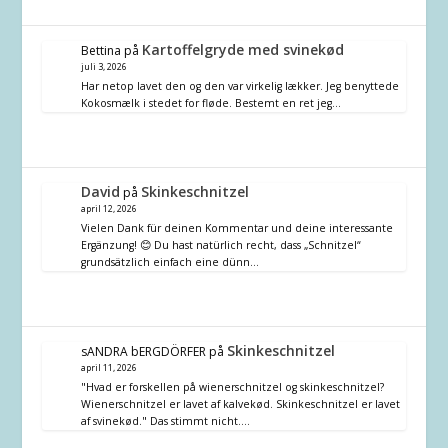
Kartoffelgryde med svinekød
Bettina
på
juli 3, 2026
Har netop lavet den og den var virkelig lækker. Jeg benyttede
Kokosmælk i stedet for fløde. Bestemt en ret jeg…
David
Skinkeschnitzel
på
april 12, 2026
Vielen Dank für deinen Kommentar und deine interessante
Ergänzung! 😊 Du hast natürlich recht, dass „Schnitzel“
grundsätzlich einfach eine dünn…
Skinkeschnitzel
sANDRA bERGDÖRFER
på
april 11, 2026
"Hvad er forskellen på wienerschnitzel og skinkeschnitzel?
Wienerschnitzel er lavet af kalvekød. Skinkeschnitzel er lavet
af svinekød." Das stimmt nicht.…