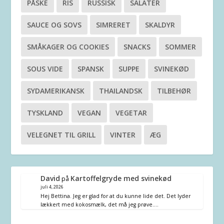
PÅSKE
RIS
RUSSISK
SALATER
SAUCE OG SOVS
SIMRERET
SKALDYR
SMÅKAGER OG COOKIES
SNACKS
SOMMER
SOUS VIDE
SPANSK
SUPPE
SVINEKØD
SYDAMERIKANSK
THAILANDSK
TILBEHØR
TYSKLAND
VEGAN
VEGETAR
VELEGNET TIL GRILL
VINTER
ÆG
David
Kartoffelgryde med svinekød
på
juli 4, 2026
Hej Bettina. Jeg er glad for at du kunne lide det. Det lyder
lækkert med kokosmælk, det må jeg prøve.…