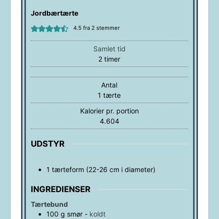
Jordbærtærte
4.5
fra
2
stemmer
Samlet tid
timer
2
timer
Antal
1
tærte
Kalorier pr. portion
4.604
UDSTYR
1 tærteform
(22-26 cm i diameter)
INGREDIENSER
Tærtebund
100
g
smør
-
koldt