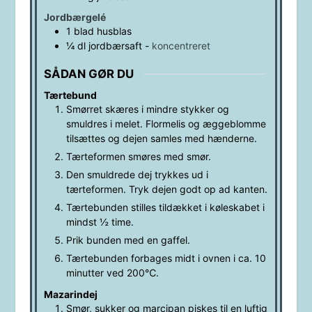
Jordbærgelé
1
blad
husblas
¼
dl
jordbærsaft
-
koncentreret
SÅDAN GØR DU
Tærtebund
Smørret skæres i mindre stykker og
smuldres i melet. Flormelis og æggeblomme
tilsættes og dejen samles med hænderne.
Tærteformen smøres med smør.
Den smuldrede dej trykkes ud i
tærteformen. Tryk dejen godt op ad kanten.
Tærtebunden stilles tildækket i køleskabet i
mindst ½ time.
Prik bunden med en gaffel.
Tærtebunden forbages midt i ovnen i ca. 10
minutter ved 200℃.
Mazarindej
Smør, sukker og marcipan piskes til en luftig