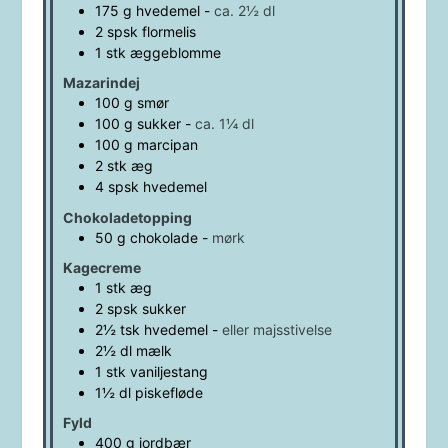
175
g
hvedemel
-
ca. 2½ dl
2
spsk
flormelis
1
stk
æggeblomme
Mazarindej
100
g
smør
100
g
sukker
-
ca. 1¼ dl
100
g
marcipan
2
stk
æg
4
spsk
hvedemel
Chokoladetopping
50
g
chokolade
-
mørk
Kagecreme
1
stk
æg
2
spsk
sukker
2½
tsk
hvedemel
-
eller majsstivelse
2½
dl
mælk
1
stk
vaniljestang
1½
dl
piskefløde
Fyld
400
g
jordbær