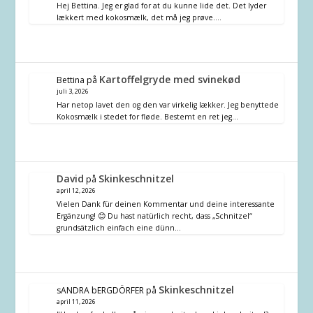
Hej Bettina. Jeg er glad for at du kunne lide det. Det lyder
lækkert med kokosmælk, det må jeg prøve.…
Kartoffelgryde med svinekød
Bettina
på
juli 3, 2026
Har netop lavet den og den var virkelig lækker. Jeg benyttede
Kokosmælk i stedet for fløde. Bestemt en ret jeg…
David
Skinkeschnitzel
på
april 12, 2026
Vielen Dank für deinen Kommentar und deine interessante
Ergänzung! 😊 Du hast natürlich recht, dass „Schnitzel“
grundsätzlich einfach eine dünn…
Skinkeschnitzel
sANDRA bERGDÖRFER
på
april 11, 2026