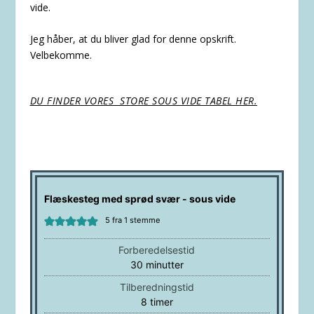
vide.
Jeg håber, at du bliver glad for denne opskrift.
Velbekomme.
DU FINDER VORES STORE SOUS VIDE TABEL HER.
Flæskesteg med sprød svær - sous vide
5
fra 1 stemme
Forberedelsestid
minutter
30
minutter
Tilberedningstid
timer
8
timer