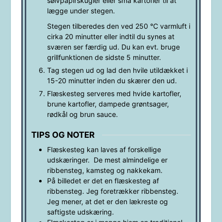
sølvpapirskugler eller små kartofler til at
lægge under stegen.
Stegen tilberedes den ved 250 °C varmluft i
cirka 20 minutter eller indtil du synes at
sværen ser færdig ud. Du kan evt. bruge
grillfunktionen de sidste 5 minutter.
Tag stegen ud og lad den hvile utildækket i
15-20 minutter inden du skærer den ud.
Flæskesteg serveres med hvide kartofler,
brune kartofler, dampede grøntsager,
rødkål og brun sauce.
TIPS OG NOTER
Flæskesteg kan laves af forskellige
udskæringer. De mest almindelige er
ribbensteg, kamsteg og nakkekam.
På billedet er det en flæskesteg af
ribbensteg. Jeg foretrækker ribbensteg.
Jeg mener, at det er den lækreste og
saftigste udskæring.