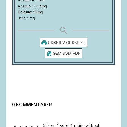
Vitamin A:
56
IU
Vitamin C:
0.4
mg
Calcium:
20
mg
Jern:
2
mg
UDSKRIV OPSKRIFT
GEM SOM PDF
0 KOMMENTARER
5 from 1 vote (
1 rating without