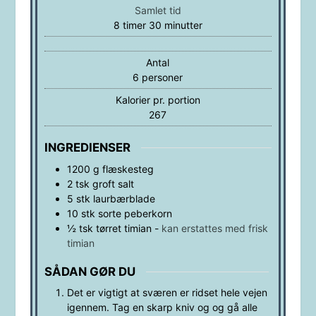
Samlet tid
timer
minutter
8
timer
30
minutter
Antal
6
personer
Kalorier pr. portion
267
INGREDIENSER
1200
g
flæskesteg
2
tsk
groft salt
5
stk
laurbærblade
10
stk
sorte peberkorn
½
tsk
tørret timian
-
kan erstattes med frisk
timian
SÅDAN GØR DU
Det er vigtigt at sværen er ridset hele vejen
igennem. Tag en skarp kniv og og gå alle