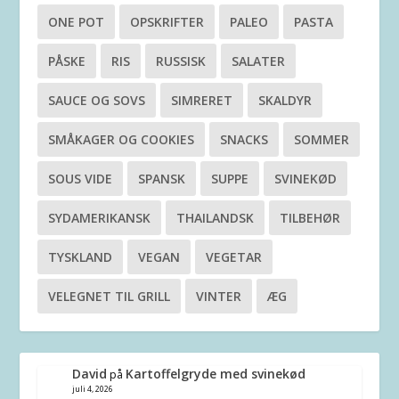
ONE POT
OPSKRIFTER
PALEO
PASTA
PÅSKE
RIS
RUSSISK
SALATER
SAUCE OG SOVS
SIMRERET
SKALDYR
SMÅKAGER OG COOKIES
SNACKS
SOMMER
SOUS VIDE
SPANSK
SUPPE
SVINEKØD
SYDAMERIKANSK
THAILANDSK
TILBEHØR
TYSKLAND
VEGAN
VEGETAR
VELEGNET TIL GRILL
VINTER
ÆG
David
Kartoffelgryde med svinekød
på
juli 4, 2026