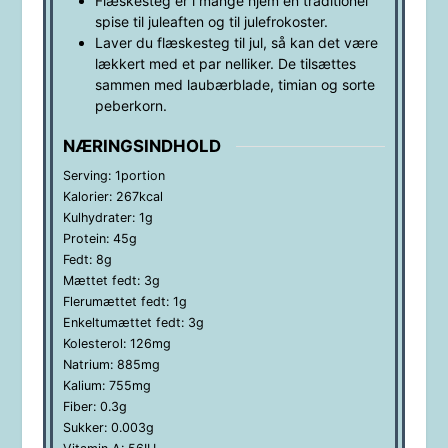
Flæskesteg er i mange hjem en traditionel
spise til juleaften og til julefrokoster.
Laver du flæskesteg til jul, så kan det være
lækkert med et par nelliker. De tilsættes
sammen med laubærblade, timian og sorte
peberkorn.
NÆRINGSINDHOLD
Serving:
1
portion
Kalorier:
267
kcal
Kulhydrater:
1
g
Protein:
45
g
Fedt:
8
g
Mættet fedt:
3
g
Flerumættet fedt:
1
g
Enkeltumættet fedt:
3
g
Kolesterol:
126
mg
Natrium:
885
mg
Kalium:
755
mg
Fiber:
0.3
g
Sukker:
0.003
g