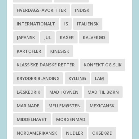
HVERDAGSFAVORITTER
INDISK
INTERNATIONALT
IS
ITALIENSK
JAPANSK
JUL
KAGER
KALVEKØD
KARTOFLER
KINESISK
KLASSISKE DANSKE RETTER
KONFEKT OG SLIK
KRYDDERIBLANDING
KYLLING
LAM
LÆSKEDRIK
MAD I OVNEN
MAD TIL BØRN
MARINADE
MELLEMØSTEN
MEXICANSK
MIDDELHAVET
MORGENMAD
NORDAMERIKANSK
NUDLER
OKSEKØD