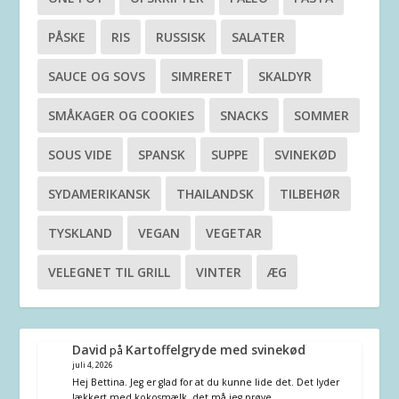
PÅSKE
RIS
RUSSISK
SALATER
SAUCE OG SOVS
SIMRERET
SKALDYR
SMÅKAGER OG COOKIES
SNACKS
SOMMER
SOUS VIDE
SPANSK
SUPPE
SVINEKØD
SYDAMERIKANSK
THAILANDSK
TILBEHØR
TYSKLAND
VEGAN
VEGETAR
VELEGNET TIL GRILL
VINTER
ÆG
David
Kartoffelgryde med svinekød
på
juli 4, 2026
Hej Bettina. Jeg er glad for at du kunne lide det. Det lyder
lækkert med kokosmælk, det må jeg prøve.…