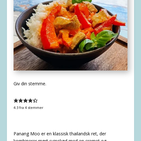
Giv din stemme.
4.3
fra
4
stemmer
Panang Moo er en klassisk thailandsk ret, der
kombinerer mørt svinekød med en cremet og