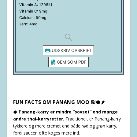
Vitamin A:
1296
IU
Vitamin C:
9
mg
Calcium:
50
mg
Jern:
4
mg
UDSKRIV OPSKRIFT
GEM SOM PDF
FUN FACTS OM PANANG MOO 🐷🥥🌶️
🥥 P
anang-karry er mindre “sovset” end mange
andre thai-karryretter.
Traditionelt er Panang-karry
tykkere og mere cremet end både rød og grøn karry,
fordi saucen ofte koges mere ind.