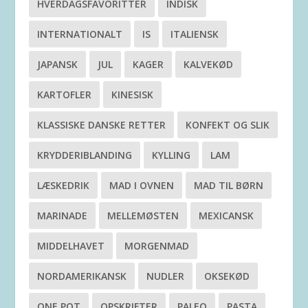
HVERDAGSFAVORITTER
INDISK
INTERNATIONALT
IS
ITALIENSK
JAPANSK
JUL
KAGER
KALVEKØD
KARTOFLER
KINESISK
KLASSISKE DANSKE RETTER
KONFEKT OG SLIK
KRYDDERIBLANDING
KYLLING
LAM
LÆSKEDRIK
MAD I OVNEN
MAD TIL BØRN
MARINADE
MELLEMØSTEN
MEXICANSK
MIDDELHAVET
MORGENMAD
NORDAMERIKANSK
NUDLER
OKSEKØD
ONE POT
OPSKRIFTER
PALEO
PASTA