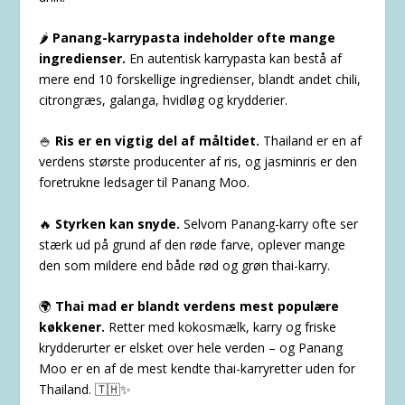
🌶️
Panang-karrypasta indeholder ofte mange
ingredienser.
En autentisk karrypasta kan bestå af
mere end 10 forskellige ingredienser, blandt andet chili,
citrongræs, galanga, hvidløg og krydderier.
🍚
Ris er en vigtig del af måltidet.
Thailand er en af
verdens største producenter af ris, og jasminris er den
foretrukne ledsager til Panang Moo.
🔥
Styrken kan snyde.
Selvom Panang-karry ofte ser
stærk ud på grund af den røde farve, oplever mange
den som mildere end både rød og grøn thai-karry.
🌍
Thai mad er blandt verdens mest populære
køkkener.
Retter med kokosmælk, karry og friske
krydderurter er elsket over hele verden – og Panang
Moo er en af de mest kendte thai-karryretter uden for
Thailand. 🇹🇭✨