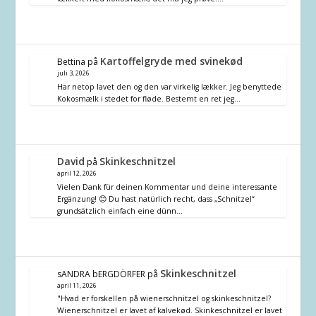
Kartoffelgryde med svinekød
Bettina
på
juli 3, 2026
Har netop lavet den og den var virkelig lækker. Jeg benyttede
Kokosmælk i stedet for fløde. Bestemt en ret jeg…
David
Skinkeschnitzel
på
april 12, 2026
Vielen Dank für deinen Kommentar und deine interessante
Ergänzung! 😊 Du hast natürlich recht, dass „Schnitzel“
grundsätzlich einfach eine dünn…
Skinkeschnitzel
sANDRA bERGDÖRFER
på
april 11, 2026
"Hvad er forskellen på wienerschnitzel og skinkeschnitzel?
Wienerschnitzel er lavet af kalvekød. Skinkeschnitzel er lavet