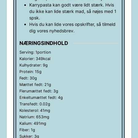
Karrypasta kan godt være lidt stærk. Hvis
du ikke kan lide stærk mad, så nøjes med 1
spsk.
Hvis du kan lide vores opskrifter, så tilmeld
dig vores nyhedsbrev.
NÆRINGSINDHOLD
Serving:
1
portion
Kalorier:
349
kcal
Kulhydrater:
9
g
Protein:
15
g
Fedt:
30
g
Mættet fedt:
21
g
Flerumættet fedt:
3
g
Enkeltumættet fedt:
4
g
Transfedt:
0.02
g
Kolesterol:
41
mg
Natrium:
653
mg
Kalium:
491
mg
Fiber:
1
g
Sukker:
3
g