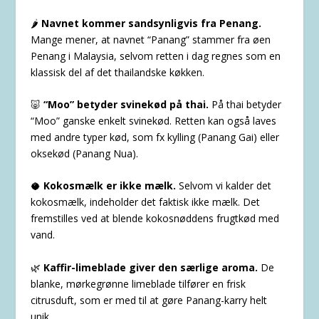
🌶️
Navnet kommer sandsynligvis fra Penang.
Mange mener, at navnet “Panang” stammer fra øen
Penang i Malaysia, selvom retten i dag regnes som en
klassisk del af det thailandske køkken.
🐷
“Moo” betyder svinekød på thai.
På thai betyder
“Moo” ganske enkelt svinekød. Retten kan også laves
med andre typer kød, som fx kylling (Panang Gai) eller
oksekød (Panang Nua).
🥥
Kokosmælk er ikke mælk.
Selvom vi kalder det
kokosmælk, indeholder det faktisk ikke mælk. Det
fremstilles ved at blende kokosnøddens frugtkød med
vand.
🌿
Kaffir-limeblade giver den særlige aroma.
De
blanke, mørkegrønne limeblade tilfører en frisk
citrusduft, som er med til at gøre Panang-karry helt
unik.