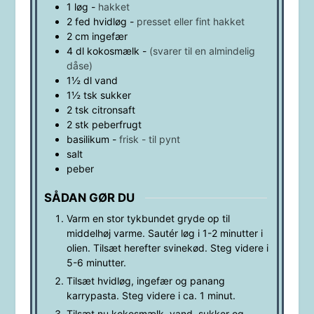
1
løg
-
hakket
2
fed
hvidløg
-
presset eller fint hakket
2
cm
ingefær
4
dl
kokosmælk
-
(svarer til en almindelig
dåse)
1½
dl
vand
1½
tsk
sukker
2
tsk
citronsaft
2
stk
peberfrugt
basilikum
-
frisk - til pynt
salt
peber
SÅDAN GØR DU
Varm en stor tykbundet gryde op til
middelhøj varme. Sautér løg i 1-2 minutter i
olien. Tilsæt herefter svinekød. Steg videre i
5-6 minutter.
Tilsæt hvidløg, ingefær og panang
karrypasta. Steg videre i ca. 1 minut.
Tilsæt nu kokosmælk, vand, sukker og