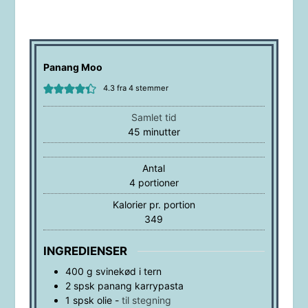
Panang Moo
4.3
fra
4
stemmer
Samlet tid
minutter
45
minutter
Antal
4
portioner
Kalorier pr. portion
349
INGREDIENSER
400
g
svinekød i tern
2
spsk
panang karrypasta
1
spsk
olie
-
til stegning