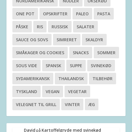
NORDAMERIKANSK
NUDLER
OKSEKØD
ONE POT
OPSKRIFTER
PALEO
PASTA
PÅSKE
RIS
RUSSISK
SALATER
SAUCE OG SOVS
SIMRERET
SKALDYR
SMÅKAGER OG COOKIES
SNACKS
SOMMER
SOUS VIDE
SPANSK
SUPPE
SVINEKØD
SYDAMERIKANSK
THAILANDSK
TILBEHØR
TYSKLAND
VEGAN
VEGETAR
VELEGNET TIL GRILL
VINTER
ÆG
David
Kartoffelgryde med svinekød
på