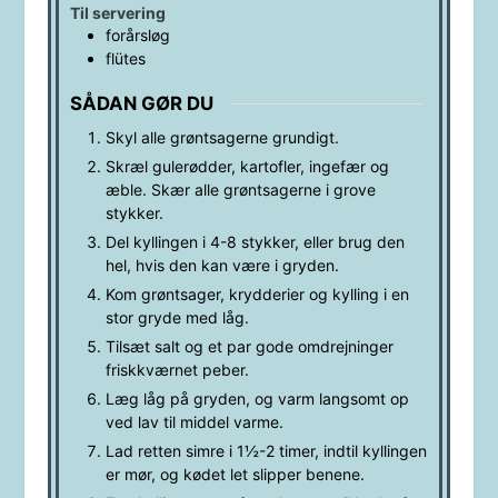
Til servering
forårsløg
flütes
SÅDAN GØR DU
Skyl alle grøntsagerne grundigt.
Skræl gulerødder, kartofler, ingefær og
æble. Skær alle grøntsagerne i grove
stykker.
Del kyllingen i 4-8 stykker, eller brug den
hel, hvis den kan være i gryden.
Kom grøntsager, krydderier og kylling i en
stor gryde med låg.
Tilsæt salt og et par gode omdrejninger
friskkværnet peber.
Læg låg på gryden, og varm langsomt op
ved lav til middel varme.
Lad retten simre i 1½-2 timer, indtil kyllingen
er mør, og kødet let slipper benene.