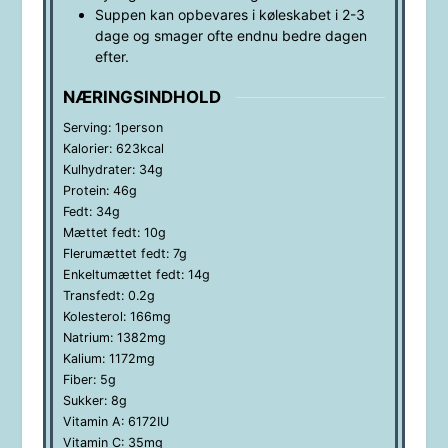
Suppen kan opbevares i køleskabet i 2-3
dage og smager ofte endnu bedre dagen
efter.
NÆRINGSINDHOLD
Serving:
1
person
Kalorier:
623
kcal
Kulhydrater:
34
g
Protein:
46
g
Fedt:
34
g
Mættet fedt:
10
g
Flerumættet fedt:
7
g
Enkeltumættet fedt:
14
g
Transfedt:
0.2
g
Kolesterol:
166
mg
Natrium:
1382
mg
Kalium:
1172
mg
Fiber:
5
g
Sukker:
8
g
Vitamin A:
6172
IU
Vitamin C:
35
mg