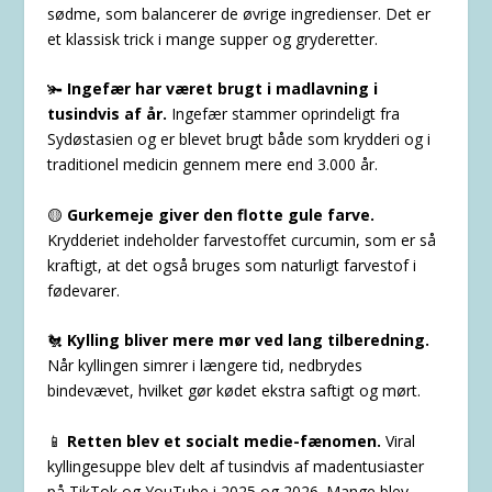
sødme, som balancerer de øvrige ingredienser. Det er
et klassisk trick i mange supper og gryderetter.
🫚
Ingefær har været brugt i madlavning i
tusindvis af år.
Ingefær stammer oprindeligt fra
Sydøstasien og er blevet brugt både som krydderi og i
traditionel medicin gennem mere end 3.000 år.
🟡
Gurkemeje giver den flotte gule farve.
Krydderiet indeholder farvestoffet curcumin, som er så
kraftigt, at det også bruges som naturligt farvestof i
fødevarer.
🐔
Kylling bliver mere mør ved lang tilberedning.
Når kyllingen simrer i længere tid, nedbrydes
bindevævet, hvilket gør kødet ekstra saftigt og mørt.
📱
Retten blev et socialt medie-fænomen.
Viral
kyllingesuppe blev delt af tusindvis af madentusiaster
på TikTok og YouTube i 2025 og 2026. Mange blev