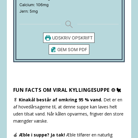
Calcium:
106
mg
Jern:
5
mg
UDSKRIV OPSKRIFT
GEM SOM PDF
FUN FACTS OM VIRAL KYLLINGESUPPE 🍲🐔
🥬
Kinakål består af omkring 95 % vand.
Det er en
af hovedårsagerne til, at denne suppe kan laves helt
uden tilsat vand. Når kålen opvarmes, frigiver den store
mængder væske.
🍎
Æble i suppe? Ja tak!
Æble tilfører en naturlig