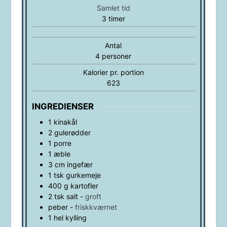
Samlet tid
timer
3
timer
Antal
4
personer
Kalorier pr. portion
623
INGREDIENSER
1
kinakål
2
gulerødder
1
porre
1
æble
3
cm
ingefær
1
tsk
gurkemeje
400
g
kartofler
2
tsk
salt
-
groft
peber
-
friskkværnet
1
hel
kylling