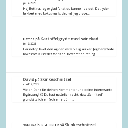
juli 4, 2026
Hej Bettina. Jeg er glad for at du kunne lide det. Det lyder
lækkert med kokosmælk, det må jeg prøve.…
Kartoffelgryde med svinekød
Bettina
på
juli 3, 2026
Har netop lavet den og den var virkelig lækker. Jeg benyttede
Kokosmælk i stedet for fløde. Bestemt en ret jeg…
David
Skinkeschnitzel
på
april 12, 2026
Vielen Dank für deinen Kommentar und deine interessante
Ergänzung! 😊 Du hast natürlich recht, dass „Schnitzel“
grundsätzlich einfach eine dünn…
Skinkeschnitzel
sANDRA bERGDÖRFER
på