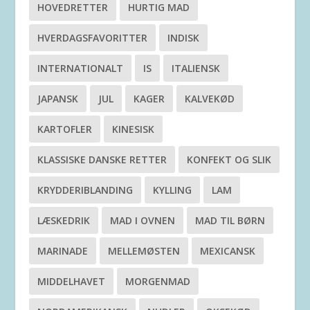
HOVEDRETTER
HURTIG MAD
HVERDAGSFAVORITTER
INDISK
INTERNATIONALT
IS
ITALIENSK
JAPANSK
JUL
KAGER
KALVEKØD
KARTOFLER
KINESISK
KLASSISKE DANSKE RETTER
KONFEKT OG SLIK
KRYDDERIBLANDING
KYLLING
LAM
LÆSKEDRIK
MAD I OVNEN
MAD TIL BØRN
MARINADE
MELLEMØSTEN
MEXICANSK
MIDDELHAVET
MORGENMAD