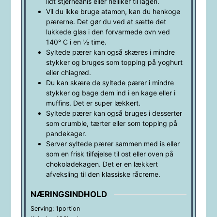
lidt stjerneanis eller nelliker til lagen.
Vil du ikke bruge atamon, kan du henkoge
pærerne. Det gør du ved at sætte det
lukkede glas i den forvarmede ovn ved
140° C i en ½ time.
Syltede pærer kan også skæres i mindre
stykker og bruges som topping på yoghurt
eller chiagrød.
Du kan skære de syltede pærer i mindre
stykker og bage dem ind i en kage eller i
muffins. Det er super lækkert.
Syltede pærer kan også bruges i desserter
som crumble, tærter eller som topping på
pandekager.
Server syltede pærer sammen med is eller
som en frisk tilføjelse til ost eller oven på
chokoladekagen. Det er en lækkert
afveksling til den klassiske råcreme.
NÆRINGSINDHOLD
Serving:
1
portion