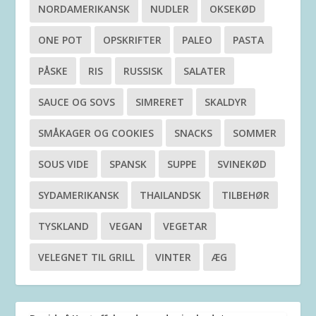
NORDAMERIKANSK
NUDLER
OKSEKØD
ONE POT
OPSKRIFTER
PALEO
PASTA
PÅSKE
RIS
RUSSISK
SALATER
SAUCE OG SOVS
SIMRERET
SKALDYR
SMÅKAGER OG COOKIES
SNACKS
SOMMER
SOUS VIDE
SPANSK
SUPPE
SVINEKØD
SYDAMERIKANSK
THAILANDSK
TILBEHØR
TYSKLAND
VEGAN
VEGETAR
VELEGNET TIL GRILL
VINTER
ÆG