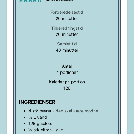
Forberedelsestid
minutter
20
minutter
Tilberedningstid
minutter
20
minutter
Samlet tid
minutter
40
minutter
Antal
4
portioner
Kalorier pr. portion
126
INGREDIENSER
4
stk
pærer
-
den skal være modne
½
L
vand
125
g
sukker
½
stk
citron
-
øko