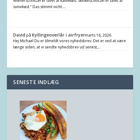
Wienerschnitzel er lavet af kalvekød. Skinkeschnitzel er lavet af
svinekød." Das stimmt nicht.…
David
Kyllingeoverlår i airfryer
på
marts 16, 2026
Hej Michael Du er tilmeldt vores nyhedsbrev. Det er ved at være
længe siden, at vi sendte nyhedsbrev ud senest,…
SENESTE INDLÆG