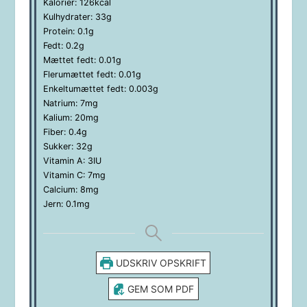
Kalorier:
126
kcal
Kulhydrater:
33
g
Protein:
0.1
g
Fedt:
0.2
g
Mættet fedt:
0.01
g
Flerumættet fedt:
0.01
g
Enkeltumættet fedt:
0.003
g
Natrium:
7
mg
Kalium:
20
mg
Fiber:
0.4
g
Sukker:
32
g
Vitamin A:
3
IU
Vitamin C:
7
mg
Calcium:
8
mg
Jern:
0.1
mg
UDSKRIV OPSKRIFT
GEM SOM PDF