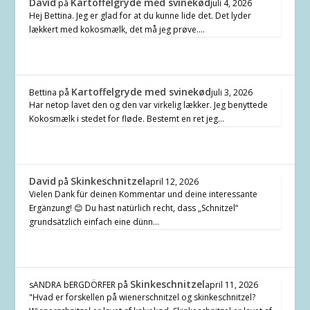
David
Kartoffelgryde med svinekød
på
juli 4, 2026
Hej Bettina. Jeg er glad for at du kunne lide det. Det lyder
lækkert med kokosmælk, det må jeg prøve.…
Kartoffelgryde med svinekød
Bettina
på
juli 3, 2026
Har netop lavet den og den var virkelig lækker. Jeg benyttede
Kokosmælk i stedet for fløde. Bestemt en ret jeg…
David
Skinkeschnitzel
på
april 12, 2026
Vielen Dank für deinen Kommentar und deine interessante
Ergänzung! 😊 Du hast natürlich recht, dass „Schnitzel“
grundsätzlich einfach eine dünn…
Skinkeschnitzel
sANDRA bERGDÖRFER
på
april 11, 2026
"Hvad er forskellen på wienerschnitzel og skinkeschnitzel?