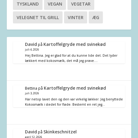
TYSKLAND
VEGAN
VEGETAR
VELEGNET TIL GRILL
VINTER
ÆG
David
Kartoffelgryde med svinekød
på
juli 4, 2026
Hej Bettina. Jeg er glad for at du kunne lide det. Det lyder
lækkert med kokosmælk, det må jeg prøve.…
Kartoffelgryde med svinekød
Bettina
på
juli 3, 2026
Har netop lavet den og den var virkelig lækker. Jeg benyttede
Kokosmælk i stedet for fløde. Bestemt en ret jeg…
David
Skinkeschnitzel
på
april 12, 2026