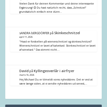
Vielen Dank für deinen Kommentar und deine interessante
Ergänzung! 😊 Du hast natürlich recht, dass „Schnitzel“
grundsätzlich einfach eine dünn…
Skinkeschnitzel
sANDRA bERGDÖRFER
på
april 11, 2026
"Hvad er forskellen på wienerschnitzel og skinkeschnitzel?
Wienerschnitzel er lavet af kalvekød. Skinkeschnitzel er lavet
af svinekød." Das stimmt nicht.…
David
Kyllingeoverlår i airfryer
på
marts 16, 2026
Hej Michael Du er tilmeldt vores nyhedsbrev. Det er ved at
være længe siden, at vi sendte nyhedsbrev ud senest,…