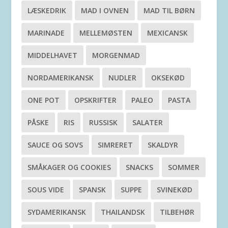
LÆSKEDRIK
MAD I OVNEN
MAD TIL BØRN
MARINADE
MELLEMØSTEN
MEXICANSK
MIDDELHAVET
MORGENMAD
NORDAMERIKANSK
NUDLER
OKSEKØD
ONE POT
OPSKRIFTER
PALEO
PASTA
PÅSKE
RIS
RUSSISK
SALATER
SAUCE OG SOVS
SIMRERET
SKALDYR
SMÅKAGER OG COOKIES
SNACKS
SOMMER
SOUS VIDE
SPANSK
SUPPE
SVINEKØD
SYDAMERIKANSK
THAILANDSK
TILBEHØR