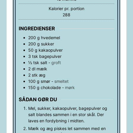
Kalorier pr. portion
288
INGREDIENSER
200
g
hvedemel
200
g
sukker
50
g
kakaopulver
3
tsk
bagepulver
½
tsk
salt
-
groft
2
dl
mælk
2
stk
æg
100
g
smør
-
smeltet
150
g
chokolade
-
mørk
SÅDAN GØR DU
Mel, sukker, kakaopulver, bagepulver og
salt blandes sammen i en stor skål. Der
laves en fordybning i midten.
Mælk og æg piskes let sammen med en