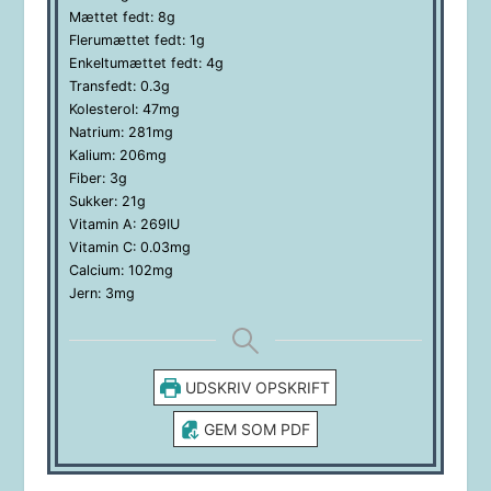
Mættet fedt:
8
g
Flerumættet fedt:
1
g
Enkeltumættet fedt:
4
g
Transfedt:
0.3
g
Kolesterol:
47
mg
Natrium:
281
mg
Kalium:
206
mg
Fiber:
3
g
Sukker:
21
g
Vitamin A:
269
IU
Vitamin C:
0.03
mg
Calcium:
102
mg
Jern:
3
mg
UDSKRIV OPSKRIFT
GEM SOM PDF