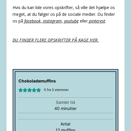
Hvis du kan lide vores opskrifter, så ville det hjælpe os
meget, at du følger os på de sociale medier. Du finder
os på
facebook
,
instagram
,
youtube
eller
pinterest
.
DU FINDER FLERE OPSKRIFTER PÅ KAGE HER.
Chokolademuffins
5
fra
3
stemmer
Samlet tid
minutter
40
minutter
Antal
12
muffins