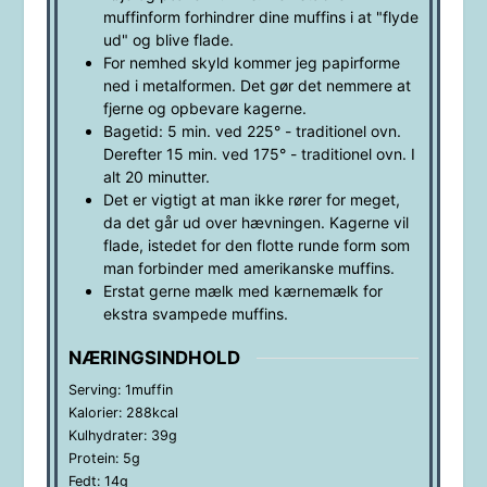
muffinform forhindrer dine muffins i at "flyde
ud" og blive flade.
For nemhed skyld kommer jeg papirforme
ned i metalformen. Det gør det nemmere at
fjerne og opbevare kagerne.
Bagetid: 5 min. ved 225° - traditionel ovn.
Derefter 15 min. ved 175° - traditionel ovn. I
alt 20 minutter.
Det er vigtigt at man ikke rører for meget,
da det går ud over hævningen. Kagerne vil
flade, istedet for den flotte runde form som
man forbinder med amerikanske muffins.
Erstat gerne mælk med kærnemælk for
ekstra svampede muffins.
NÆRINGSINDHOLD
Serving:
1
muffin
Kalorier:
288
kcal
Kulhydrater:
39
g
Protein:
5
g
Fedt:
14
g