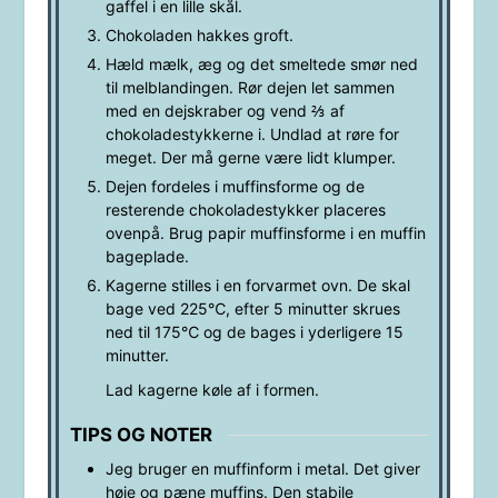
gaffel i en lille skål.
Chokoladen hakkes groft.
Hæld mælk, æg og det smeltede smør ned
til melblandingen. Rør dejen let sammen
med en dejskraber og vend ⅔ af
chokoladestykkerne i. Undlad at røre for
meget. Der må gerne være lidt klumper.
Dejen fordeles i muffinsforme og de
resterende chokoladestykker placeres
ovenpå. Brug papir muffinsforme i en muffin
bageplade.
Kagerne stilles i en forvarmet ovn. De skal
bage ved 225℃, efter 5 minutter skrues
ned til 175℃ og de bages i yderligere 15
minutter.
Lad kagerne køle af i formen.
TIPS OG NOTER
Jeg bruger en muffinform i metal. Det giver
høje og pæne muffins. Den stabile