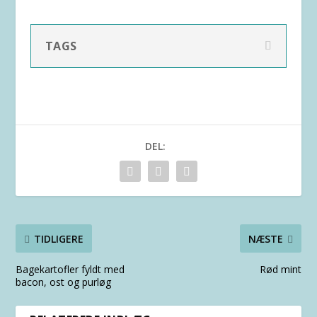
TAGS
DEL:
TIDLIGERE
NÆSTE
Bagekartofler fyldt med
Rød mint
bacon, ost og purløg