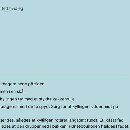
3 fed hvidløg
e længere nede på siden.
men i en skål.
kyllingen tør med et stykke køkkenrulle.
fastgøres med de to spyd. Sørg for at kyllingen sidder midt på
tændes, således at kyllingen roterer langsomt rundt. Et ildfast fad
således at den drypper ned i bakken. Hønsebouillonen hældes i fadet.