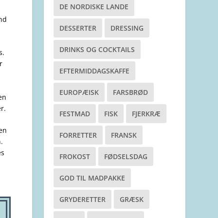
DE NORDISKE LANDE
ind
DESSERTER
DRESSING
DRINKS OG COCKTAILS
s.
r
EFTERMIDDAGSKAFFE
EUROPÆISK
FARSBRØD
en
r.
FESTMAD
FISK
FJERKRÆ
 en
FORRETTER
FRANSK
.
es
FROKOST
FØDSELSDAG
GOD TIL MADPAKKE
GRYDERETTER
GRÆSK