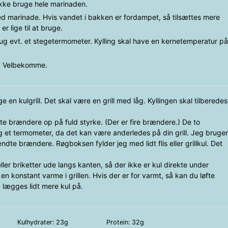
ikke bruge hele marinaden.
d marinade. Hvis vandet i bakken er fordampet, så tilsættes mere
r lige til at bruge.
Brug evt. et stegetermometer. Kylling skal have en kernetemperatur på
t. Velbekomme.
 en kulgrill. Det skal være en grill med låg. Kyllingen skal tilberedes
te brændere op på fuld styrke. (Der er fire brændere.) De to
 et termometer, da det kan være anderledes på din grill. Jeg bruger
dte brændere. Røgboksen fylder jeg med lidt flis eller grillkul. Det
ller briketter ude langs kanten, så der ikke er kul direkte under
en konstant varme i grillen. Hvis der er for varmt, så kan du løfte
, lægges lidt mere kul på.
Kulhydrater:
23
g
Protein:
32
g