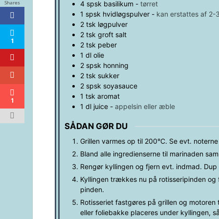
Shares
4
spsk
basilikum
-
tørret
1
spsk
hvidløgspulver
-
kan erstattes af 2-
2
tsk
løgpulver
2
tsk
groft salt
1
2
tsk
peber
1
dl
olie
2
spsk
honning
2
tsk
sukker
2
spsk
soyasauce
1
tsk
aromat
1
1
dl
juice
-
appelsin eller æble
SÅDAN GØR DU
Grillen varmes op til 200°C. Se evt. notern
Bland alle ingredienserne til marinaden sam
Rengør kyllingen og fjern evt. indmad. Dup 
Kyllingen trækkes nu på rotisseripinden og 
pinden.
Rotisseriet fastgøres på grillen og motoren 
eller foliebakke placeres under kyllingen, 