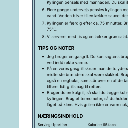
Kyllingen pensels med marinaden. Du skal 
Flere gange undervejs pensles kyllingen me
vand. Væden bliver til en lækker sauce, der e
Kyllingen er færdig efter ca. 75 minutter. 
75°C.
Vi serverer med ris og en lækker grøn sala
TIPS OG NOTER
Jeg bruger en gasgrill. Du kan sagtens bruge
ved inddirekte varme.
På en vores gasgrill skruer man de to yders
midterste brændere skal være slukket. Brug
også en røgboks, som står over en af de tæn
tilfører lidt grillsmag til retten.
Bruger du en kulgrill, så skal du lægge kul e
kyllingen. Brug et termometer, så du holder 
låget på klem. Hvis grillen ikke er varm nok
NÆRINGSINDHOLD
Serving:
1
portion
Kalorier:
654
kcal