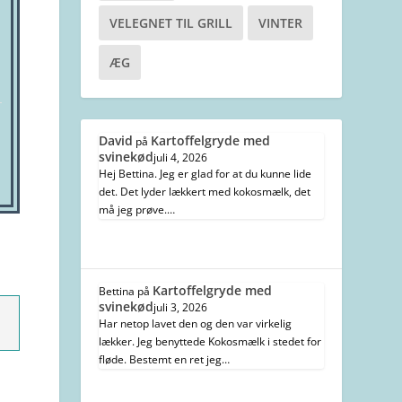
VELEGNET TIL GRILL
VINTER
ÆG
David
Kartoffelgryde med
på
svinekød
juli 4, 2026
Hej Bettina. Jeg er glad for at du kunne lide
det. Det lyder lækkert med kokosmælk, det
må jeg prøve.…
Kartoffelgryde med
Bettina
på
svinekød
juli 3, 2026
Har netop lavet den og den var virkelig
lækker. Jeg benyttede Kokosmælk i stedet for
fløde. Bestemt en ret jeg…