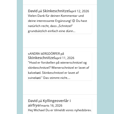
David
Skinkeschnitzel
på
april 12, 2026
Vielen Dank für deinen Kommentar und
deine interessante Ergänzung! 😊 Du hast
natürlich recht, dass „Schnitzel“
grundsätzlich einfach eine dünn…
sANDRA bERGDÖRFER
på
Skinkeschnitzel
april 11, 2026
"Hvad er forskellen på wienerschnitzel og
skinkeschnitzel? Wienerschnitzel er lavet af
kalvekød. Skinkeschnitzel er lavet af
svinekød." Das stimmt nicht.…
David
Kyllingeoverlår i
på
airfryer
marts 16, 2026
Hej Michael Du er tilmeldt vores nyhedsbrev.