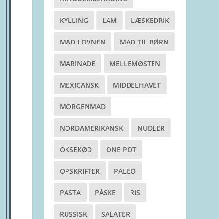
KYLLING
LAM
LÆSKEDRIK
MAD I OVNEN
MAD TIL BØRN
MARINADE
MELLEMØSTEN
MEXICANSK
MIDDELHAVET
MORGENMAD
NORDAMERIKANSK
NUDLER
OKSEKØD
ONE POT
OPSKRIFTER
PALEO
PASTA
PÅSKE
RIS
RUSSISK
SALATER