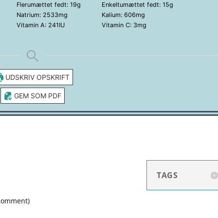
Flerumættet fedt:
19
g
Enkeltumættet fedt:
15
g
Natrium:
2533
mg
Kalium:
606
mg
Vitamin A:
241
IU
Vitamin C:
3
mg
UDSKRIV OPSKRIFT
GEM SOM PDF
TAGS
 comment
)