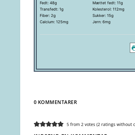
Fedt:
48
g
Mættet fedt:
11
g
Transfedt:
1
g
Kolesterol:
112
mg
Fiber:
2
g
Sukker:
15
g
Calcium:
125
mg
Jern:
6
mg
0 KOMMENTARER
5 from 2 votes (
2 ratings without