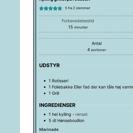
5
fra
2
stemmer
Forberedelsestid
minutter
15
minutter
Antal
4
portioner
UDSTYR
1 Rotisseri
1 Foliebakke
Eller fad der kan tåle høj varm
1 Grill
INGREDIENSER
1
hel
kylling
-
renset
5
dl
Hønsebouillon
Marinade