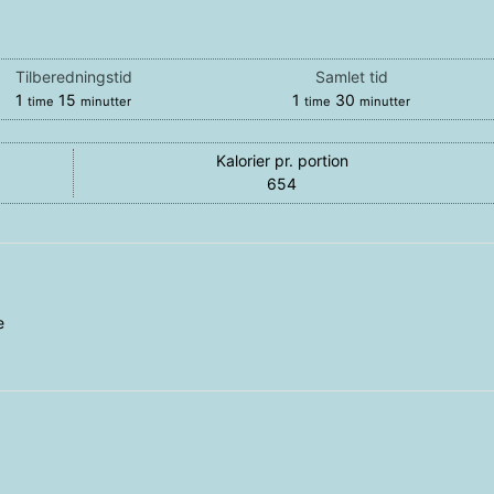
Tilberedningstid
Samlet tid
time
minutter
time
minutter
1
15
1
30
time
minutter
time
minutter
Kalorier pr. portion
654
e