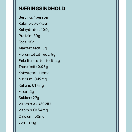
NÆRINGSINDHOLD
Serving:
1
person
Kalorier:
707
kcal
Kulhydrater:
104
g
Protein:
39
g
Fedt:
15
g
Mættet fedt:
3
g
Flerumættet fedt:
5
g
Enkeltumættet fedt:
4
g
Transfedt:
0.05
g
Kolesterol:
116
mg
Natrium:
849
mg
Kalium:
817
mg
Fiber:
4
g
Sukker:
27
g
Vitamin A:
3302
IU
Vitamin C:
54
mg
Calcium:
56
mg
Jern:
8
mg