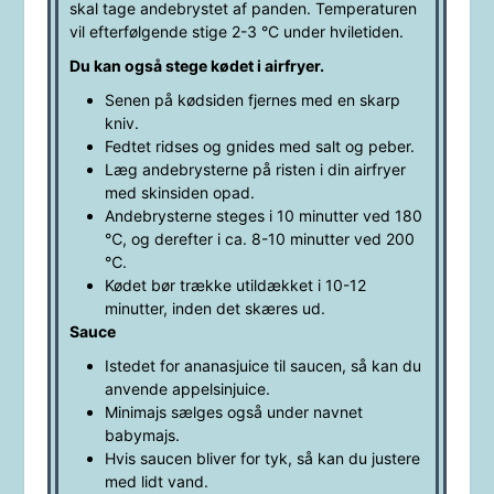
skal tage andebrystet af panden. Temperaturen
vil efterfølgende stige 2-3
°C
under hviletiden.
Du kan også stege kødet i airfryer.
Senen på kødsiden fjernes med en skarp
kniv.
Fedtet ridses og gnides med salt og peber.
Læg andebrysterne på risten i din airfryer
med skinsiden opad.
Andebrysterne steges i 10 minutter ved 180
℃, og derefter i ca. 8-10 minutter ved 200
℃.
Kødet bør trække utildækket i 10-12
minutter, inden det skæres ud.
Sauce
Istedet for ananasjuice til saucen, så kan du
anvende appelsinjuice.
Minimajs sælges også under navnet
babymajs.
Hvis saucen bliver for tyk, så kan du justere
med lidt vand.