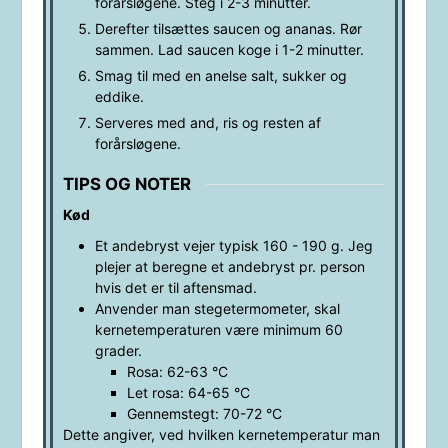
forårsløgene. Steg i 2-3 minutter.
Derefter tilsættes saucen og ananas. Rør
sammen. Lad saucen koge i 1-2 minutter.
Smag til med en anelse salt, sukker og
eddike.
Serveres med and, ris og resten af
forårsløgene.
TIPS OG NOTER
Kød
Et andebryst vejer typisk 160 - 190 g. Jeg
plejer at beregne et andebryst pr. person
hvis det er til aftensmad.
Anvender man stegetermometer, skal
kernetemperaturen være minimum 60
grader.
Rosa: 62-63
°C
Let rosa: 64-65
°C
Gennemstegt: 70-72
°C
Dette angiver, ved hvilken kernetemperatur man