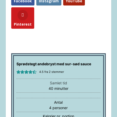
Facebook
Instagram
YouTube
Pinterest
Sprødstegt andebryst med sur-sød sauce
4.5
fra
2
stemmer
Samlet tid
minutter
40
minutter
Antal
4
personer
Kalorier pr. portion