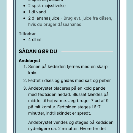
2
spsk
majsstivelse
1
dl
vand
2
dl
ananasjuice
-
Brug evt. juice fra dåsen,
hvis du bruger dåseananas
Tilbehør
4
dl
ris
SÅDAN GØR DU
Andebryst
Senen på kødsiden fjernes med en skarp
kniv.
Fedtet ridses og gnides med salt og peber.
Andebrystet placeres på en kold pande
med fedtsiden nedad. Blusset tændes på
middel til høj varme. Jeg bruger 7 ud af 9
på mit komfur. Fedtsiden steges i 6-7
minutter, indtil skindet er sprødt.
Andebrystet vendes og steges på kødsiden
i yderligere ca. 2 minutter. Hvorefter det