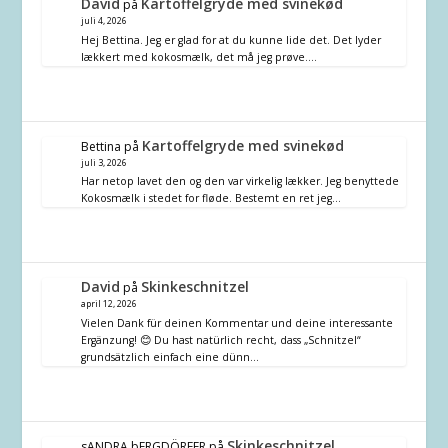
David
Kartoffelgryde med svinekød
på
juli 4, 2026
Hej Bettina. Jeg er glad for at du kunne lide det. Det lyder
lækkert med kokosmælk, det må jeg prøve.…
Kartoffelgryde med svinekød
Bettina
på
juli 3, 2026
Har netop lavet den og den var virkelig lækker. Jeg benyttede
Kokosmælk i stedet for fløde. Bestemt en ret jeg…
David
Skinkeschnitzel
på
april 12, 2026
Vielen Dank für deinen Kommentar und deine interessante
Ergänzung! 😊 Du hast natürlich recht, dass „Schnitzel“
grundsätzlich einfach eine dünn…
Skinkeschnitzel
sANDRA bERGDÖRFER
på