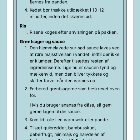
fjernes fra panden.
Kødet bør trække utildækket i 10-12
minutter, inden det skæres ud.
Ris
Risene koges efter anvisningen på pakken.
Grøntsager og sauce
Den hjemmelavede sur-sød sauce laves ved
at røre majsstivelsen i vandet, indtil der ikke
er klumper. Derefter tilsættes resten af
ingredienserne. Lige nu er saucen tynd og
mælkehvid, men den bliver tykkere og
skifter farve, når den varmes op.
Forbered grøntsagerne som beskrevet oven
for.
Hvis du bruger ananas fra dåse, så gem
gerne lagen til din sauce.
Kom lidt olie i en varm wok eller pande.
Tilsæt gulerødder, bambusskud,
peberfrugt, minimajs og halvdelen af