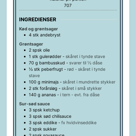
707
INGREDIENSER
Kød og grøntsager
4
stk
andebryst
Grøntsager
2
spsk
olie
1
stk
gulerødder
-
skåret i tynde stave
70
g
bambusskud
-
svarer til ½ dåse
½
stk
peberfrugt
-
rød - skåret i tynde
stave
100
g
minimajs
-
skåret i mundrette stykker
2
stk
forårsløg
-
skåret i små stykker
140
g
ananas
-
i tern - evt. fra dåse
Sur-sød sauce
3
spsk
ketchup
3
spsk
sød chilisauce
3
spsk
eddike
-
fx hvidvinseddike
2
spsk
sukker
2
spsk
soyasauce