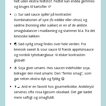
helt uden ekstra fedtstof. Fedtet kan endda gemmes
og bruges til kartofler 🥔
🍊 Sur-sød sauce spiller på kontraster.
Kombinationen af syre (fx eddike eller citrus) og
sødme (honning eller sukker) er en af de ældste
smagsbalancer i madlavning og stammer bl.a. fra det
kinesiske køkken.
🌏 Sød-syrlig smag findes over hele verden. Fra
kinesisk sweet & sour sauce til fransk appelsinsauce
og nordisk tyttebærglasur. Vi elsker kontrasten
globalt!
🧂 Soja giver umami. Hvis saucen indeholder soja,
bidrager den med umami. Den “femte smag”, som
gør retten ekstra dyb og fyldig 😋
👨‍🍳 And er en favorit hos gourmetkokke. Andebryst
serveres ofte rosa ligesom oksekød. Det gør kødet
mere saftigt og smagfuldt.