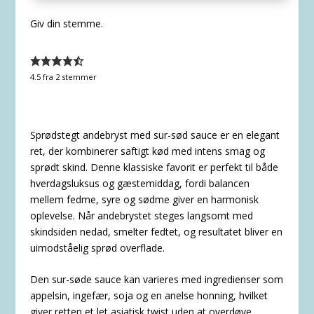
Giv din stemme.
4.5
fra
2
stemmer
Sprødstegt andebryst med sur-sød sauce er en elegant
ret, der kombinerer saftigt kød med intens smag og
sprødt skind. Denne klassiske favorit er perfekt til både
hverdagsluksus og gæstemiddag, fordi balancen
mellem fedme, syre og sødme giver en harmonisk
oplevelse. Når andebrystet steges langsomt med
skindsiden nedad, smelter fedtet, og resultatet bliver en
uimodståelig sprød overflade.
Den sur-søde sauce kan varieres med ingredienser som
appelsin, ingefær, soja og en anelse honning, hvilket
giver retten et let asiatisk twist uden at overdøve