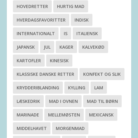
HOVEDRETTER
HURTIG MAD
HVERDAGSFAVORITTER
INDISK
INTERNATIONALT
IS
ITALIENSK
JAPANSK
JUL
KAGER
KALVEKØD
KARTOFLER
KINESISK
KLASSISKE DANSKE RETTER
KONFEKT OG SLIK
KRYDDERIBLANDING
KYLLING
LAM
LÆSKEDRIK
MAD I OVNEN
MAD TIL BØRN
MARINADE
MELLEMØSTEN
MEXICANSK
MIDDELHAVET
MORGENMAD