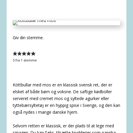
Giv din stemme.
5
fra 1 stemme
Köttbullar med mos er en klassisk svensk ret, der er
elsket af både børn og voksne. De saftige kødboller
serveret med cremet mos og syltede agurker eller
tyttebærsyltetøj er en hyppig spise i Sverige, og den kan
også nydes i mange danske hjem.
Selvom retten er klassisk, er der plads til at lege med
smagen. Du kan f.eks. tilsætte krydderier som paprika,