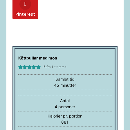
Pinterest
Köttbullar med mos
5
fra 1 stemme
Samlet tid
minutter
45
minutter
Antal
4
personer
Kalorier pr. portion
881