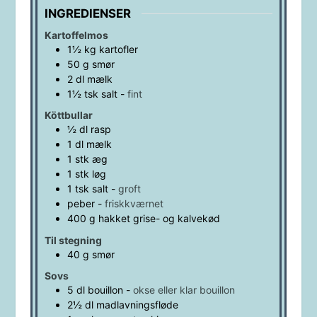
INGREDIENSER
Kartoffelmos
1½
kg
kartofler
50
g
smør
2
dl
mælk
1½
tsk
salt
-
fint
Köttbullar
½
dl
rasp
1
dl
mælk
1
stk
æg
1
stk
løg
1
tsk
salt
-
groft
peber
-
friskkværnet
400
g
hakket grise- og kalvekød
Til stegning
40
g
smør
Sovs
5
dl
bouillon
-
okse eller klar bouillon
2½
dl
madlavningsfløde