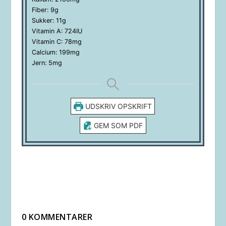
Fiber:
9
g
Sukker:
11
g
Vitamin A:
724
IU
Vitamin C:
78
mg
Calcium:
199
mg
Jern:
5
mg
UDSKRIV OPSKRIFT
GEM SOM PDF
0 KOMMENTARER