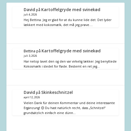
David
Kartoffelgryde med svinekød
på
juli 4, 2026
Hej Bettina. Jeg er glad for at du kunne lide det. Det lyder
lækkert med kokosmælk, det må jeg prøve.…
Kartoffelgryde med svinekød
Bettina
på
juli 3, 2026
Har netop lavet den og den var virkelig lækker. Jeg benyttede
Kokosmælk i stedet for fløde. Bestemt en ret jeg…
David
Skinkeschnitzel
på
april 12, 2026
Vielen Dank für deinen Kommentar und deine interessante
Ergänzung! 😊 Du hast natürlich recht, dass „Schnitzel“
grundsätzlich einfach eine dünn…