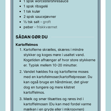
1
spsk
worcestershiresauce
1
spsk
ribsgelé
1
tsk
kulør
2
spsk
saucejævner
½
tsk
salt
-
groft
peber
-
friskkværnet
SÅDAN GØR DU
Kartoffelmos
Kartoflerne skrælles, skæres i mindre
stykker og koges møre i usaltet vand.
Kogetiden afhænger af hvor store stykkerne
er. Typisk mellem 10-20 minutter.
Vandet hældes fra og kartoflerne moses
med en kartofelmoser/kartoffelpresser. Du
kan også bruge en håndmixer, det giver
dog en tungere og mere klistret
kartoffelmos.
Mælk og smør tilsættes og røres ind i
kartoffelmosen (Du kan med fordel varme
mælken i en gryde eller i mikroovnen)