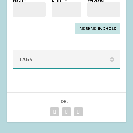
Navn
*
E-mail
*
Websted
INDSEND INDHOLD
TAGS
DEL: