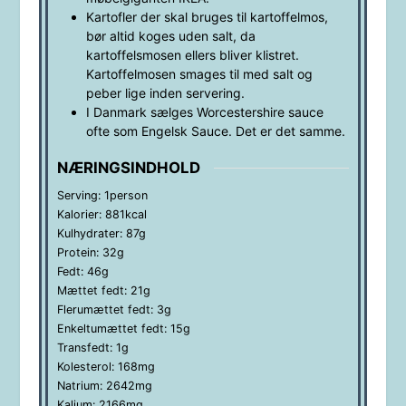
Kartofler der skal bruges til kartoffelmos,
bør altid koges uden salt, da
kartoffelsmosen ellers bliver klistret.
Kartoffelmosen smages til med salt og
peber lige inden servering.
I Danmark sælges Worcestershire sauce
ofte som Engelsk Sauce. Det er det samme.
NÆRINGSINDHOLD
Serving:
1
person
Kalorier:
881
kcal
Kulhydrater:
87
g
Protein:
32
g
Fedt:
46
g
Mættet fedt:
21
g
Flerumættet fedt:
3
g
Enkeltumættet fedt:
15
g
Transfedt:
1
g
Kolesterol:
168
mg
Natrium:
2642
mg
Kalium:
2166
mg