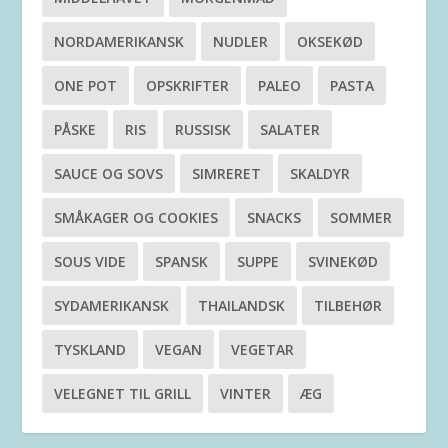
NORDAMERIKANSK
NUDLER
OKSEKØD
ONE POT
OPSKRIFTER
PALEO
PASTA
PÅSKE
RIS
RUSSISK
SALATER
SAUCE OG SOVS
SIMRERET
SKALDYR
SMÅKAGER OG COOKIES
SNACKS
SOMMER
SOUS VIDE
SPANSK
SUPPE
SVINEKØD
SYDAMERIKANSK
THAILANDSK
TILBEHØR
TYSKLAND
VEGAN
VEGETAR
VELEGNET TIL GRILL
VINTER
ÆG