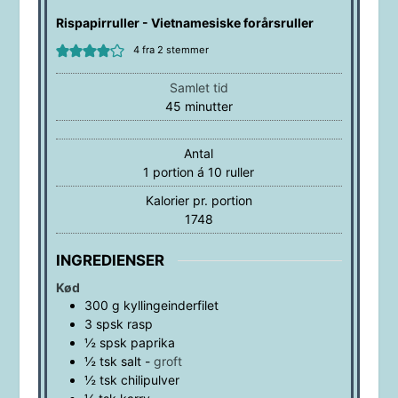
Rispapirruller - Vietnamesiske forårsruller
4
fra
2
stemmer
Samlet tid
minutter
45
minutter
Antal
1
portion á 10 ruller
Kalorier pr. portion
1748
INGREDIENSER
Kød
300
g
kyllingeinderfilet
3
spsk
rasp
½
spsk
paprika
½
tsk
salt
-
groft
½
tsk
chilipulver