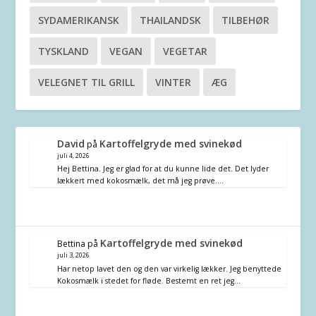
SYDAMERIKANSK
THAILANDSK
TILBEHØR
TYSKLAND
VEGAN
VEGETAR
VELEGNET TIL GRILL
VINTER
ÆG
David
Kartoffelgryde med svinekød
på
juli 4, 2026
Hej Bettina. Jeg er glad for at du kunne lide det. Det lyder
lækkert med kokosmælk, det må jeg prøve.…
Kartoffelgryde med svinekød
Bettina
på
juli 3, 2026
Har netop lavet den og den var virkelig lækker. Jeg benyttede
Kokosmælk i stedet for fløde. Bestemt en ret jeg…