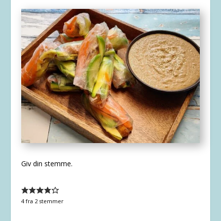
Giv din stemme.
4
fra
2
stemmer