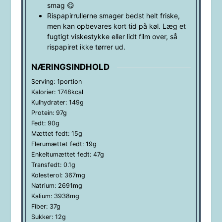
smag 😋
Rispapirrullerne smager bedst helt friske,
men kan opbevares kort tid på køl. Læg et
fugtigt viskestykke eller lidt film over, så
rispapiret ikke tørrer ud.
NÆRINGSINDHOLD
Serving:
1
portion
Kalorier:
1748
kcal
Kulhydrater:
149
g
Protein:
97
g
Fedt:
90
g
Mættet fedt:
15
g
Flerumættet fedt:
19
g
Enkeltumættet fedt:
47
g
Transfedt:
0.1
g
Kolesterol:
367
mg
Natrium:
2691
mg
Kalium:
3938
mg
Fiber:
37
g
Sukker:
12
g