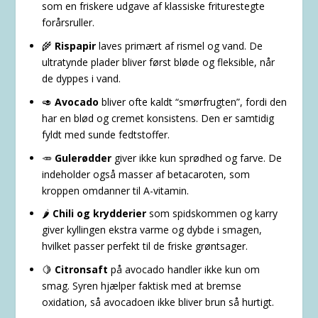
som en friskere udgave af klassiske friturestegte
forårsruller.
🌾
Rispapir
laves primært af rismel og vand. De
ultratynde plader bliver først bløde og fleksible, når
de dyppes i vand.
🥑
Avocado
bliver ofte kaldt “smørfrugten”, fordi den
har en blød og cremet konsistens. Den er samtidig
fyldt med sunde fedtstoffer.
🥕
Gulerødder
giver ikke kun sprødhed og farve. De
indeholder også masser af betacaroten, som
kroppen omdanner til A-vitamin.
🌶️
Chili og krydderier
som spidskommen og karry
giver kyllingen ekstra varme og dybde i smagen,
hvilket passer perfekt til de friske grøntsager.
🍋
Citronsaft
på avocado handler ikke kun om
smag. Syren hjælper faktisk med at bremse
oxidation, så avocadoen ikke bliver brun så hurtigt.