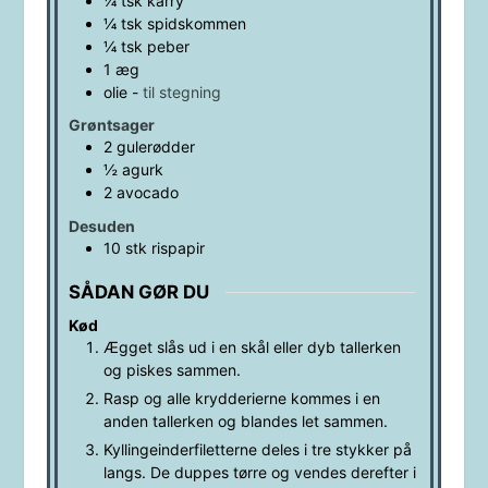
¼
tsk
karry
¼
tsk
spidskommen
¼
tsk
peber
1
æg
olie
-
til stegning
Grøntsager
2
gulerødder
½
agurk
2
avocado
Desuden
10
stk
rispapir
SÅDAN GØR DU
Kød
Ægget slås ud i en skål eller dyb tallerken
og piskes sammen.
Rasp og alle krydderierne kommes i en
anden tallerken og blandes let sammen.
Kyllingeinderfiletterne deles i tre stykker på
langs. De duppes tørre og vendes derefter i