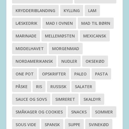
KRYDDERIBLANDING
KYLLING
LAM
LÆSKEDRIK
MAD I OVNEN
MAD TIL BØRN
MARINADE
MELLEMØSTEN
MEXICANSK
MIDDELHAVET
MORGENMAD
NORDAMERIKANSK
NUDLER
OKSEKØD
ONE POT
OPSKRIFTER
PALEO
PASTA
PÅSKE
RIS
RUSSISK
SALATER
SAUCE OG SOVS
SIMRERET
SKALDYR
SMÅKAGER OG COOKIES
SNACKS
SOMMER
SOUS VIDE
SPANSK
SUPPE
SVINEKØD