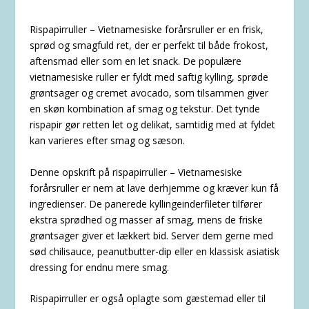
Rispapirruller – Vietnamesiske forårsruller er en frisk,
sprød og smagfuld ret, der er perfekt til både frokost,
aftensmad eller som en let snack. De populære
vietnamesiske ruller er fyldt med saftig kylling, sprøde
grøntsager og cremet avocado, som tilsammen giver
en skøn kombination af smag og tekstur. Det tynde
rispapir gør retten let og delikat, samtidig med at fyldet
kan varieres efter smag og sæson.
Denne opskrift på rispapirruller – Vietnamesiske
forårsruller er nem at lave derhjemme og kræver kun få
ingredienser. De panerede kyllingeinderfileter tilfører
ekstra sprødhed og masser af smag, mens de friske
grøntsager giver et lækkert bid. Server dem gerne med
sød chilisauce, peanutbutter-dip eller en klassisk asiatisk
dressing for endnu mere smag.
Rispapirruller er også oplagte som gæstemad eller til