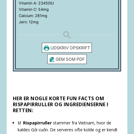
Vitamin A:
23450
IU
Vitamin C:
54
mg
Calcium:
281
mg
Jern:
12
mg
UDSKRIV OPSKRIFT
GEM SOM PDF
HER ER NOGLE KORTE FUN FACTS OM
RISPAPIRRULLER OG INGREDIENSERNE I
RETTEN:
🥢
Rispapirruller
stammer fra Vietnam, hvor de
kaldes Gỏi cuốn. De serveres ofte kolde og er kendt