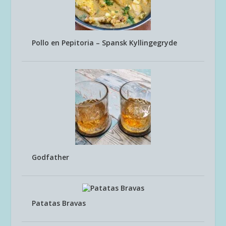
Pollo en Pepitoria – Spansk Kyllingegryde
Godfather
Patatas Bravas