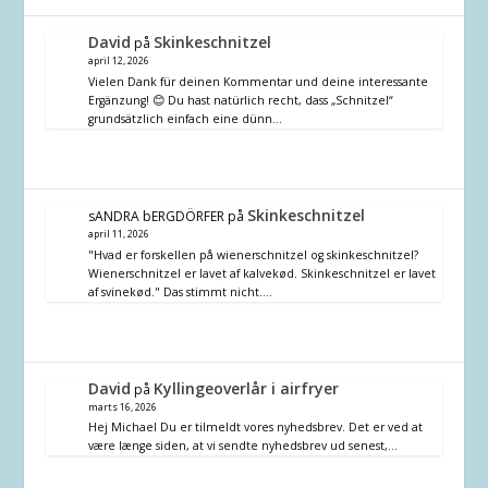
David
Skinkeschnitzel
på
april 12, 2026
Vielen Dank für deinen Kommentar und deine interessante
Ergänzung! 😊 Du hast natürlich recht, dass „Schnitzel“
grundsätzlich einfach eine dünn…
Skinkeschnitzel
sANDRA bERGDÖRFER
på
april 11, 2026
"Hvad er forskellen på wienerschnitzel og skinkeschnitzel?
Wienerschnitzel er lavet af kalvekød. Skinkeschnitzel er lavet
af svinekød." Das stimmt nicht.…
David
Kyllingeoverlår i airfryer
på
marts 16, 2026
Hej Michael Du er tilmeldt vores nyhedsbrev. Det er ved at
være længe siden, at vi sendte nyhedsbrev ud senest,…