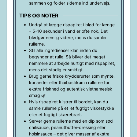
sammen og folder siderne ind undervejs.
TIPS OG NOTER
Undgå at lægge rispapiret i blød for længe
– 5-10 sekunder i vand er ofte nok. Det
blødgør nemlig videre, mens du samler
rullerne.
Stil alle ingredienser klar, inden du
begynder at rulle. Så bliver det meget
nemmere at arbejde hurtigt med rispapiret,
mens det stadig er smidigt.
Brug gerne friske krydderurter som mynte,
koriander eller thaibasilikum i rullerne for
ekstra friskhed og autentisk vietnamesisk
smag 🌿
Hvis rispapiret klistrer til bordet, kan du
samle rullerne på et let fugtigt viskestykke
eller et fugtigt skærebræt.
Server gerne rullerne med en dip som sød
chilisauce, peanutbutter-dressing eller
hoisinsauce – det giver masser af ekstra