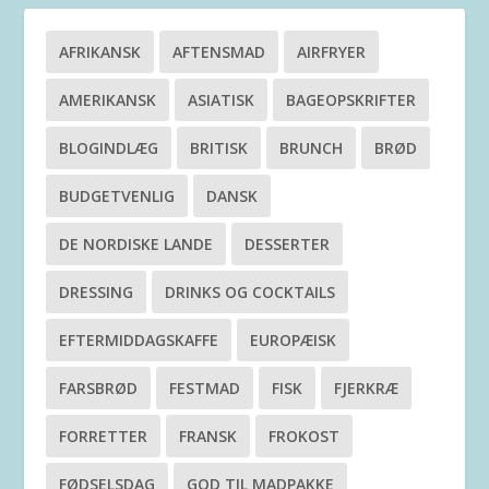
AFRIKANSK
AFTENSMAD
AIRFRYER
AMERIKANSK
ASIATISK
BAGEOPSKRIFTER
BLOGINDLÆG
BRITISK
BRUNCH
BRØD
BUDGETVENLIG
DANSK
DE NORDISKE LANDE
DESSERTER
DRESSING
DRINKS OG COCKTAILS
EFTERMIDDAGSKAFFE
EUROPÆISK
FARSBRØD
FESTMAD
FISK
FJERKRÆ
FORRETTER
FRANSK
FROKOST
FØDSELSDAG
GOD TIL MADPAKKE