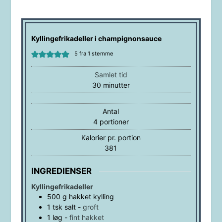
Kyllingefrikadeller i champignonsauce
5
fra 1 stemme
Samlet tid
minutter
30
minutter
Antal
4
portioner
Kalorier pr. portion
381
INGREDIENSER
Kyllingefrikadeller
500
g
hakket kylling
1
tsk
salt
-
groft
1
løg
-
fint hakket