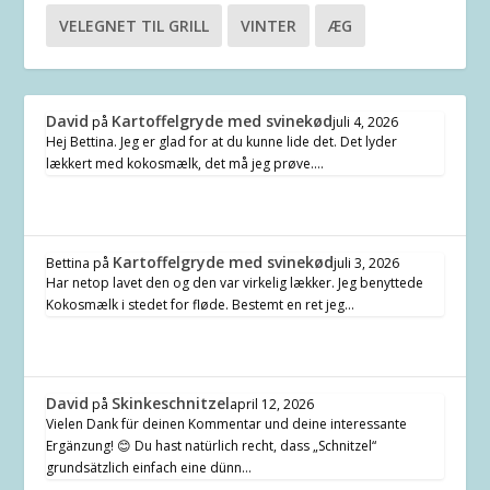
VELEGNET TIL GRILL
VINTER
ÆG
David
Kartoffelgryde med svinekød
på
juli 4, 2026
Hej Bettina. Jeg er glad for at du kunne lide det. Det lyder
lækkert med kokosmælk, det må jeg prøve.…
Kartoffelgryde med svinekød
Bettina
på
juli 3, 2026
Har netop lavet den og den var virkelig lækker. Jeg benyttede
Kokosmælk i stedet for fløde. Bestemt en ret jeg…
David
Skinkeschnitzel
på
april 12, 2026
Vielen Dank für deinen Kommentar und deine interessante
Ergänzung! 😊 Du hast natürlich recht, dass „Schnitzel“
grundsätzlich einfach eine dünn…