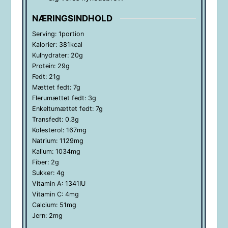
NÆRINGSINDHOLD
Serving:
1
portion
Kalorier:
381
kcal
Kulhydrater:
20
g
Protein:
29
g
Fedt:
21
g
Mættet fedt:
7
g
Flerumættet fedt:
3
g
Enkeltumættet fedt:
7
g
Transfedt:
0.3
g
Kolesterol:
167
mg
Natrium:
1129
mg
Kalium:
1034
mg
Fiber:
2
g
Sukker:
4
g
Vitamin A:
1341
IU
Vitamin C:
4
mg
Calcium:
51
mg
Jern:
2
mg