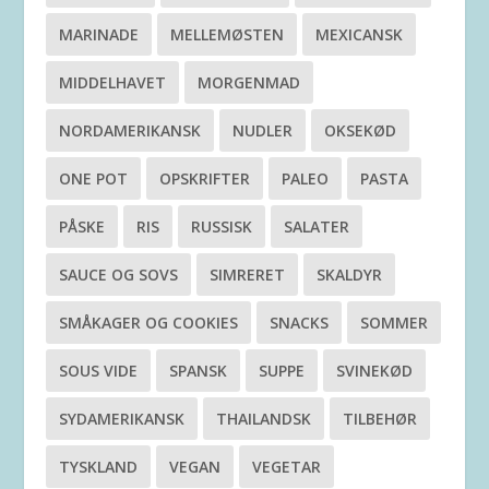
MARINADE
MELLEMØSTEN
MEXICANSK
MIDDELHAVET
MORGENMAD
NORDAMERIKANSK
NUDLER
OKSEKØD
ONE POT
OPSKRIFTER
PALEO
PASTA
PÅSKE
RIS
RUSSISK
SALATER
SAUCE OG SOVS
SIMRERET
SKALDYR
SMÅKAGER OG COOKIES
SNACKS
SOMMER
SOUS VIDE
SPANSK
SUPPE
SVINEKØD
SYDAMERIKANSK
THAILANDSK
TILBEHØR
TYSKLAND
VEGAN
VEGETAR