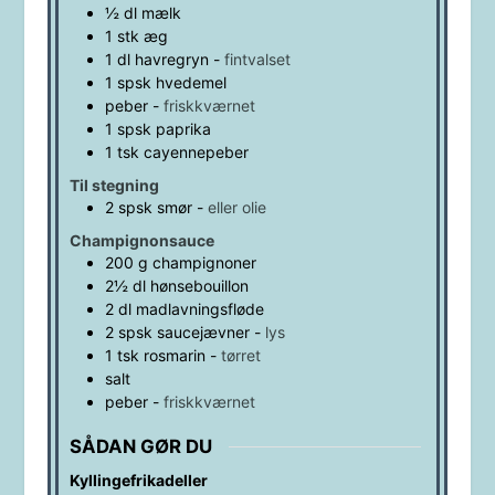
½
dl
mælk
1
stk
æg
1
dl
havregryn
-
fintvalset
1
spsk
hvedemel
peber
-
friskkværnet
1
spsk
paprika
1
tsk
cayennepeber
Til stegning
2
spsk
smør
-
eller olie
Champignonsauce
200
g
champignoner
2½
dl
hønsebouillon
2
dl
madlavningsfløde
2
spsk
saucejævner
-
lys
1
tsk
rosmarin
-
tørret
salt
peber
-
friskkværnet
SÅDAN GØR DU
Kyllingefrikadeller