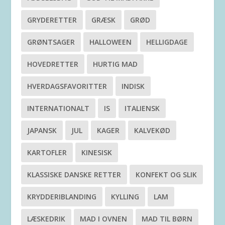
GRYDERETTER
GRÆSK
GRØD
GRØNTSAGER
HALLOWEEN
HELLIGDAGE
HOVEDRETTER
HURTIG MAD
HVERDAGSFAVORITTER
INDISK
INTERNATIONALT
IS
ITALIENSK
JAPANSK
JUL
KAGER
KALVEKØD
KARTOFLER
KINESISK
KLASSISKE DANSKE RETTER
KONFEKT OG SLIK
KRYDDERIBLANDING
KYLLING
LAM
LÆSKEDRIK
MAD I OVNEN
MAD TIL BØRN