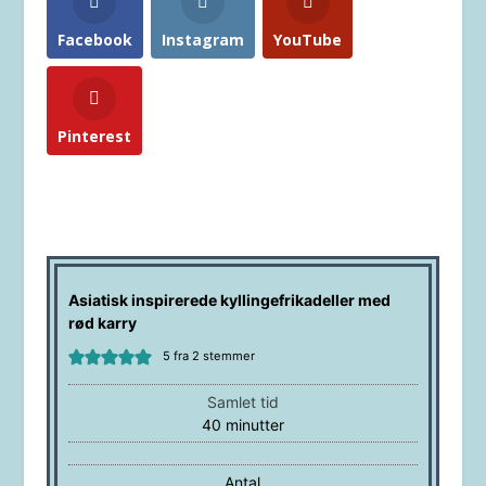
Facebook
Instagram
YouTube
Pinterest
Asiatisk inspirerede kyllingefrikadeller med
rød karry
5
fra
2
stemmer
Samlet tid
minutter
40
minutter
Antal