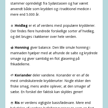
stammer oprindeligt fra Sydøstasien og har været
anvendt både som krydderi og i traditionel medicin i
mere end 5.000 år.
🧄
Hvidløg
er et af verdens mest populære krydderier.
Der findes flere hundrede forskellige sorter af hvidløg,
og det bruges i køkkener over hele verden.
🍯
Honning
giver balance. Den lille smule honning i
marinaden hjælper med at afrunde de salte og krydrede
smage og giver samtidig en flot glasering på
frikadellerne.
🌱
Koriander
deler vandene. Koriander er en af de
mest omdiskuterede krydderurter. Nogle elsker den
friske smag, mens andre oplever, at den smager af
sæbe. En forskel der faktisk kan skyldes gener!
🍚
Ris
er verdens vigtigste basisfødevare. Mere end