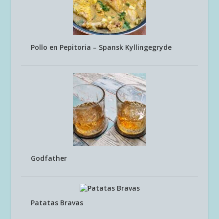
Pollo en Pepitoria – Spansk Kyllingegryde
Godfather
Patatas Bravas