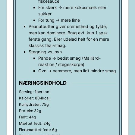
fiskesauce
For stærk → mere kokosmælk eller
sukker
For tung → mere lime
Peanutbutter giver cremethed og fylde,
men kan dominere. Brug evt. kun 1 spsk
første gang. Eller udelad helt for en mere
klassisk thai-smag.
Stegning vs. ovn.
Pande → bedst smag (Maillard-
reaktion / stegeskorpe)
Ovn → nemmere, men lidt mindre smag
NÆRINGSINDHOLD
Serving:
1
person
Kalorier:
804
kcal
Kulhydrater:
75
g
Protein:
32
g
Fedt:
44
g
Mættet fedt:
24
g
Flerumættet fedt:
6
g