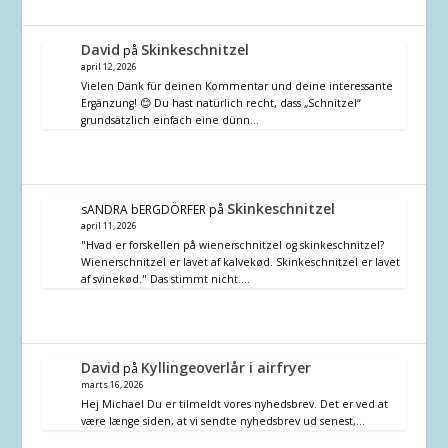
David
Skinkeschnitzel
på
april 12, 2026
Vielen Dank für deinen Kommentar und deine interessante
Ergänzung! 😊 Du hast natürlich recht, dass „Schnitzel“
grundsätzlich einfach eine dünn…
Skinkeschnitzel
sANDRA bERGDÖRFER
på
april 11, 2026
"Hvad er forskellen på wienerschnitzel og skinkeschnitzel?
Wienerschnitzel er lavet af kalvekød. Skinkeschnitzel er lavet
af svinekød." Das stimmt nicht.…
David
Kyllingeoverlår i airfryer
på
marts 16, 2026
Hej Michael Du er tilmeldt vores nyhedsbrev. Det er ved at
være længe siden, at vi sendte nyhedsbrev ud senest,…