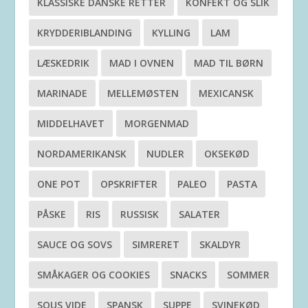
KLASSISKE DANSKE RETTER
KONFEKT OG SLIK
KRYDDERIBLANDING
KYLLING
LAM
LÆSKEDRIK
MAD I OVNEN
MAD TIL BØRN
MARINADE
MELLEMØSTEN
MEXICANSK
MIDDELHAVET
MORGENMAD
NORDAMERIKANSK
NUDLER
OKSEKØD
ONE POT
OPSKRIFTER
PALEO
PASTA
PÅSKE
RIS
RUSSISK
SALATER
SAUCE OG SOVS
SIMRERET
SKALDYR
SMÅKAGER OG COOKIES
SNACKS
SOMMER
SOUS VIDE
SPANSK
SUPPE
SVINEKØD