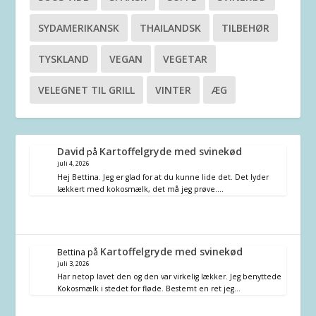
SYDAMERIKANSK
THAILANDSK
TILBEHØR
TYSKLAND
VEGAN
VEGETAR
VELEGNET TIL GRILL
VINTER
ÆG
David
Kartoffelgryde med svinekød
på
juli 4, 2026
Hej Bettina. Jeg er glad for at du kunne lide det. Det lyder
lækkert med kokosmælk, det må jeg prøve.…
Kartoffelgryde med svinekød
Bettina
på
juli 3, 2026
Har netop lavet den og den var virkelig lækker. Jeg benyttede
Kokosmælk i stedet for fløde. Bestemt en ret jeg…