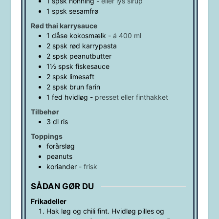
1
spsk
honning
-
eller lys sirup
1
spsk
sesamfrø
Rød thai karrysauce
1
dåse
kokosmælk
-
á 400 ml
2
spsk
rød karrypasta
2
spsk
peanutbutter
1½
spsk
fiskesauce
2
spsk
limesaft
2
spsk
brun farin
1
fed
hvidløg
-
presset eller finthakket
Tilbehør
3
dl
ris
Toppings
forårsløg
peanuts
koriander
-
frisk
SÅDAN GØR DU
Frikadeller
Hak løg og chili fint. Hvidløg pilles og