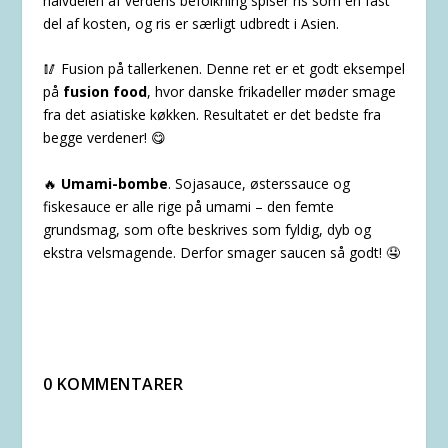
halvdelen af verdens befolkning spiser ris som en fast
del af kosten, og ris er særligt udbredt i Asien.
🥢 Fusion på tallerkenen. Denne ret er et godt eksempel
på
fusion food
, hvor danske frikadeller møder smage
fra det asiatiske køkken. Resultatet er det bedste fra
begge verdener! 😋
🔥
Umami-bombe
. Sojasauce, østerssauce og
fiskesauce er alle rige på umami – den femte
grundsmag, som ofte beskrives som fyldig, dyb og
ekstra velsmagende. Derfor smager saucen så godt! 🤤
0 KOMMENTARER