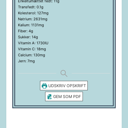
Enkeltumættet fedt:
11
g
Transfedt:
0.1
g
Kolesterol:
127
mg
Natrium:
2631
mg
Kalium:
1131
mg
Fiber:
4
g
Sukker:
14
g
Vitamin A:
1730
IU
Vitamin C:
18
mg
Calcium:
130
mg
Jern:
7
mg
UDSKRIV OPSKRIFT
GEM SOM PDF