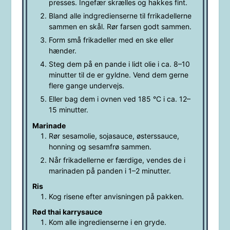
presses. Ingefær skrælles og hakkes fint.
Bland alle indgredienserne til frrikadellerne
sammen en skål. Rør farsen godt sammen.
Form små frikadeller med en ske eller
hænder.
Steg dem på en pande i lidt olie i ca. 8–10
minutter til de er gyldne. Vend dem gerne
flere gange undervejs.
Eller bag dem i ovnen ved 185 °C i ca. 12–
15 minutter.
Marinade
Rør sesamolie, sojasauce, østerssauce,
honning og sesamfrø sammen.
Når frikadellerne er færdige, vendes de i
marinaden på panden i 1–2 minutter.
Ris
Kog risene efter anvisningen på pakken.
Rød thai karrysauce
Kom alle ingredienserne i en gryde.