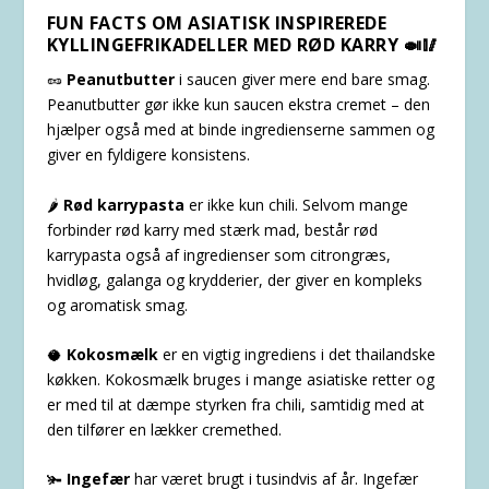
FUN FACTS OM ASIATISK INSPIREREDE
KYLLINGEFRIKADELLER MED RØD KARRY 🍛🥢
🥜
Peanutbutter
i saucen giver mere end bare smag.
Peanutbutter gør ikke kun saucen ekstra cremet – den
hjælper også med at binde ingredienserne sammen og
giver en fyldigere konsistens.
🌶️
Rød karrypasta
er ikke kun chili. Selvom mange
forbinder rød karry med stærk mad, består rød
karrypasta også af ingredienser som citrongræs,
hvidløg, galanga og krydderier, der giver en kompleks
og aromatisk smag.
🥥
Kokosmælk
er en vigtig ingrediens i det thailandske
køkken. Kokosmælk bruges i mange asiatiske retter og
er med til at dæmpe styrken fra chili, samtidig med at
den tilfører en lækker cremethed.
🫚
Ingefær
har været brugt i tusindvis af år. Ingefær