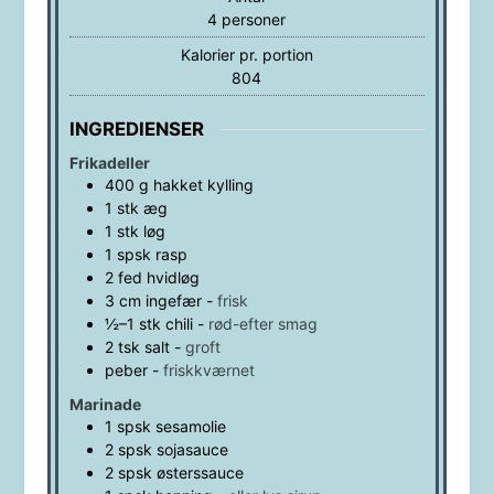
4
personer
Kalorier pr. portion
804
INGREDIENSER
Frikadeller
400
g
hakket kylling
1
stk
æg
1
stk
løg
1
spsk
rasp
2
fed
hvidløg
3
cm
ingefær
-
frisk
½–1
stk
chili
-
rød-efter smag
2
tsk
salt
-
groft
peber
-
friskkværnet
Marinade
1
spsk
sesamolie
2
spsk
sojasauce
2
spsk
østerssauce