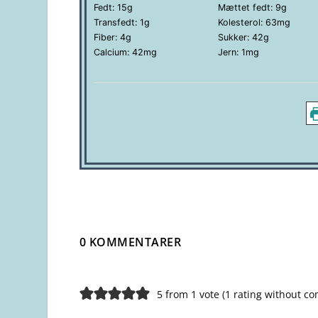
Fedt:
15
g
Mættet fedt:
9
g
Transfedt:
1
g
Kolesterol:
63
mg
Fiber:
4
g
Sukker:
42
g
Calcium:
42
mg
Jern:
1
mg
0 KOMMENTARER
5 from 1 vote (
1 rating without c