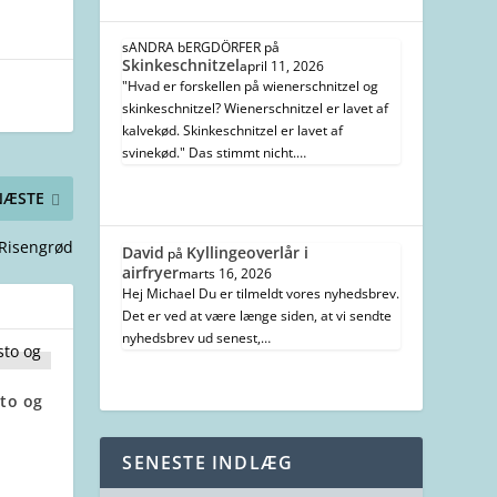
sANDRA bERGDÖRFER
på
Skinkeschnitzel
april 11, 2026
"Hvad er forskellen på wienerschnitzel og
skinkeschnitzel? Wienerschnitzel er lavet af
kalvekød. Skinkeschnitzel er lavet af
svinekød." Das stimmt nicht.…
NÆSTE
Risengrød
David
Kyllingeoverlår i
på
airfryer
marts 16, 2026
Hej Michael Du er tilmeldt vores nyhedsbrev.
Det er ved at være længe siden, at vi sendte
nyhedsbrev ud senest,…
to og
SENESTE INDLÆG