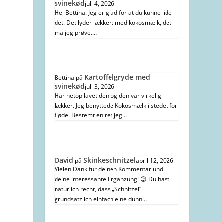
svinekød
juli 4, 2026
Hej Bettina. Jeg er glad for at du kunne lide
det. Det lyder lækkert med kokosmælk, det
må jeg prøve.…
Kartoffelgryde med
Bettina
på
svinekød
juli 3, 2026
Har netop lavet den og den var virkelig
lækker. Jeg benyttede Kokosmælk i stedet for
fløde. Bestemt en ret jeg…
David
Skinkeschnitzel
på
april 12, 2026
Vielen Dank für deinen Kommentar und
deine interessante Ergänzung! 😊 Du hast
natürlich recht, dass „Schnitzel“
grundsätzlich einfach eine dünn…