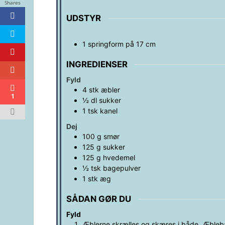
Shares
UDSTYR
1 springform på 17 cm
INGREDIENSER
Fyld
4
stk
æbler
1
½
dl
sukker
1
tsk
kanel
Dej
100
g
smør
125
g
sukker
125
g
hvedemel
½
tsk
bagepulver
1
stk
æg
SÅDAN GØR DU
Fyld
Æblerne skrælles og skæres i både. Æbleb