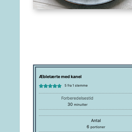
Æbletærte med kanel
5
fra 1 stemme
Forberedelsestid
minutter
30
minutter
Antal
6
portioner