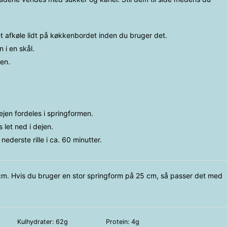
 afkøle lidt på køkkenbordet inden du bruger det.
i en skål.
en.
en fordeles i springformen.
 let ned i dejen.
derste rille i ca. 60 minutter.
cm. Hvis du bruger en stor springform på 25 cm, så passer det med
Kulhydrater:
62
g
Protein:
4
g