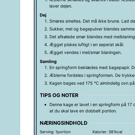
laver dejen.
Dej
Smøres smeltes. Det må ikke brune. Lad det
Sukker, mel og bagepulver blandes sammen 
Det afkølede smør blandes med melblaning
Ægget piskes luftigt i en seperat skål.
Ægget vendes i mel/smør blaningen.
Samling
En springform beklædes med bagepapir. Dej
Æblerne fordeles i springformen. De trykkes
Kagen bages ved 175 °C almindelig ovn på ne
TIPS OG NOTER
Denne kage er lavet i en springform på 17 
at du skal lave en dobbelt portion.
NÆRINGSINDHOLD
Serving:
1
portion
Kalorier:
381
kcal