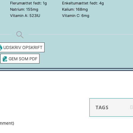
Flerumættet fedt:
1
g
Enkeltumættet fedt:
4
g
Natrium:
155
mg
Kalium:
168
mg
Vitamin A:
523
IU
Vitamin C:
6
mg
UDSKRIV OPSKRIFT
GEM SOM PDF
TAGS
omment
)