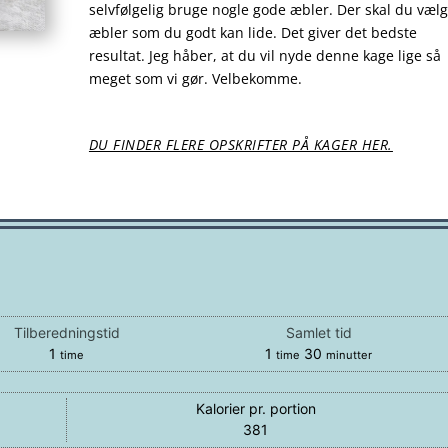
selvfølgelig bruge nogle gode æbler. Der skal du væl
æbler som du godt kan lide. Det giver det bedste
resultat. Jeg håber, at du vil nyde denne kage lige så
meget som vi gør. Velbekomme.
DU FINDER FLERE OPSKRIFTER PÅ KAGER HER.
Tilberedningstid
Samlet tid
time
time
minutter
1
1
30
time
time
minutter
Kalorier pr. portion
381